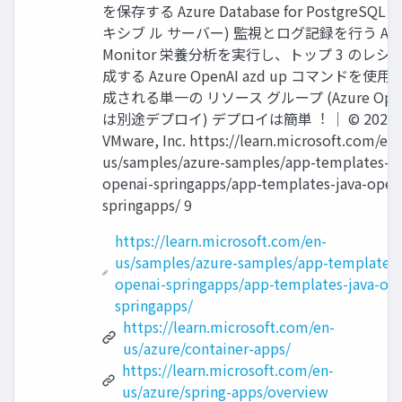
を保存する Azure Database for PostgreSQL 
キシブ ル サーバー) 監視とログ記録を⾏う Azu
Monitor 栄養分析を実⾏し、トップ 3 のレシ
成する Azure OpenAI azd up コマンドを使
成される単⼀の リソース グループ (Azure Open
は別途デプロイ) デプロイは簡単︕ │ © 2023
VMware, Inc. https://learn.microsoft.com/en-
us/samples/azure-samples/app-templates-ja
openai-springapps/app-templates-java-open
springapps/ 9
https://learn.microsoft.com/en-
us/samples/azure-samples/app-templates-
openai-springapps/app-templates-java-op
springapps/
https://learn.microsoft.com/en-
us/azure/container-apps/
https://learn.microsoft.com/en-
us/azure/spring-apps/overview