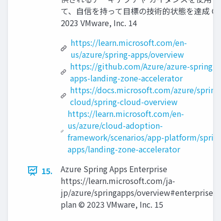
て、⾃信を持って⽬標の技術的状態を達成 ©
2023 VMware, Inc. 14
https://learn.microsoft.com/en-
us/azure/spring-apps/overview
https://github.com/Azure/azure-spring-
apps-landing-zone-accelerator
https://docs.microsoft.com/azure/spring
cloud/spring-cloud-overview
https://learn.microsoft.com/en-
us/azure/cloud-adoption-
framework/scenarios/app-platform/sprin
apps/landing-zone-accelerator
Azure Spring Apps Enterprise
15.
https://learn.microsoft.com/ja-
jp/azure/springapps/overview#enterprise-
plan © 2023 VMware, Inc. 15