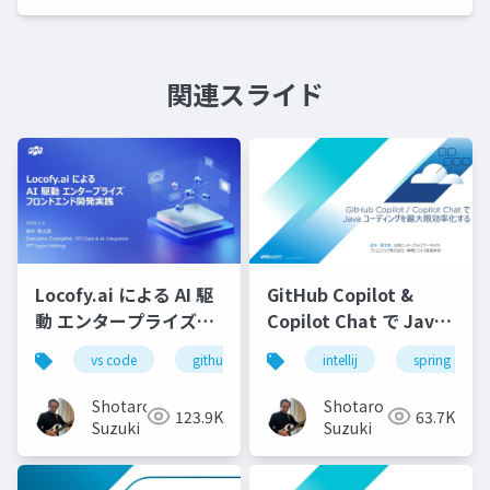
関連スライド
Locofy.ai による AI 駆
GitHub Copilot &
動 エンタープライズフ
Copilot Chat で Java
ロンドエンド開発実践-
コーディングを最大限
vs code
github copilot
intellij
gemini
spring starte
locofy.ai
s
効率化する-配布用
Shotaro
Shotaro
123.9K
63.7K
Suzuki
Suzuki