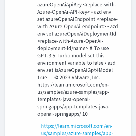
azureOpenAiApiKey <replace-with-
Azure-OpenAi-API-key> • azd env
set azureOpenAiEndpoint <replace-
with-Azure-OpenAi-endpoint> • azd
env set azureOpenAiDeploymentId
<replace-with-Azure-OpenAi-
deployment-id/name> # To use
GPT-3.5 Turbo model set this
environment variable to false • azd
env set isAzureOpenAiGpt4Model
true │ © 2023 VMware, Inc.
https://learn.microsoft.com/en-
us/samples/azure-samples/app-
templates-java-openai-
springapps/app-templates-java-
openai-springapps/ 10
https://learn.microsoft.com/en-
us/samples/azure-samples/app-