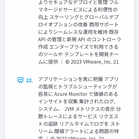
よりセキュアなデプロイと管理 フル
マネージドサービスによる利便性の
向上 スケーリングとグローバルデプ
ロイオプションの改善 商⽤サポート
によりシームレスな運⽤を維持 既存
API の管理と新規 API のコントローラ
作成 エンタープライズで利⽤できる
のツールや テンプレートを開発チー
ムに提供 │ © 2023 VMware, Inc. 21
アプリケーションを常に把握 アプリ
22.
の監視とトラブルシューティングが
容易に Azure Monitor で価値のある
インサイトを収集 集計されたログ、
システム、 JVM メトリクスの表⽰ 分
散トレースによるサービス リクエス
トの追跡 リアルタイムでログを スト
リーム 閾値アラートによる問題の特
定 │ © 2023 VMware, Inc. 22