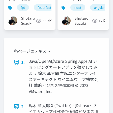
公開版
SPA テンプレートを
fpt
fpt ai factory
generative ai
react
angular
azure
.NET 8 で試してみよう
Shotaro
Shotaro
33.7K
17K
Suzuki
Suzuki
各ページのテキスト
Java/OpenAI/Azure Spring Apps AI シ
1.
ョッピングカートアプリを動かしてみ
よう 鈴⽊ 章太郎 主席エンタープライ
ズアーキテクト ヴイエムウェア株式会
社 戦略ビジネス推進本部 © 2023
VMware, Inc.
鈴⽊ 章太郎 X (Twitter) : @shosuz ヴ
2.
イエムウェア株式会社 戦略ビジネス推