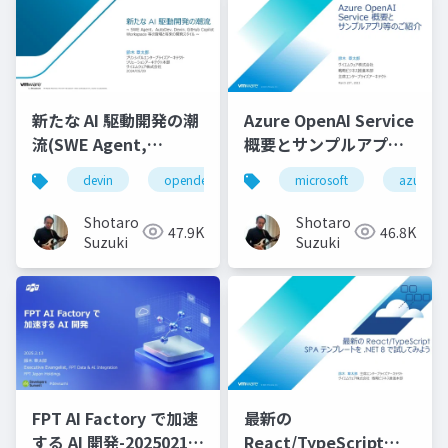
新たな AI 駆動開発の潮
Azure OpenAI Service
流(SWE Agent,
概要とサンプルアプリ
AutoDev,Devin,
等のご紹介
devin
opendevin
azure
microsoft
autodev
azure
GitHub Copilot
Workspace等)
Shotaro
Shotaro
47.9K
46.8K
Suzuki
Suzuki
FPT AI Factory で加速
最新の
する AI 開発-20250213-
React/TypeScript