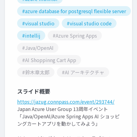
#azure database for postgresql flexible server
#visual studio
#visual studio code
#intellij
#Azure Spring Apps
#Java/OpenAI
#AI Shoppinng Cart App
#鈴木章太郎
#AI アーキテクチャ
スライド概要
https://jazug.connpass.com/event/293744/
Japan Azure User Group 13周年イベント
「Java/OpenAI/Azure Spring Apps AI ショッピ
ングカートアプリを動かしてみよう」