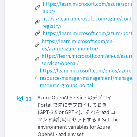
https://learn.microsoft.com/azure/spring
apps/
https://learn.microsoft.com/azure/contai
registry/
https://learn.microsoft.com/azure/postgr
https://learn.microsoft.com/en-
us/azure/azure-monitor/
https://learn.microsoft.com/en-us/azure/a
services/openai/
https://learn.microsoft.com/en-us/azure/a
resource-manager/management/manage-
resource-groups-portal
Azure OpenAI Service のデプロイ
10.
Portal で先にデプロイしておき
(GPT-3.5 or GPT-4)、それを azd コ
マンド実⾏時にセットする # Set the
environment variables for Azure
OpenAI • azd env set