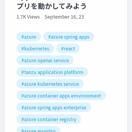
プリを動かしてみよう
1.7K Views
September 16, 23
#azure
#azure spring apps
#kubernetes
#react
#azure openai service
#tanzu application platform
#azure kubernetes service
#azure container apps emvironment
#azure spring apps enterprise
#azure container registry
#azure monitor