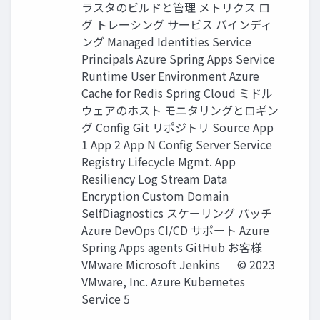
ラスタのビルドと管理 メトリクス ロ
グ トレーシング サービス バインディ
ング Managed Identities Service
Principals Azure Spring Apps Service
Runtime User Environment Azure
Cache for Redis Spring Cloud ミドル
ウェアのホスト モニタリングとロギン
グ Config Git リポジトリ Source App
1 App 2 App N Config Server Service
Registry Lifecycle Mgmt. App
Resiliency Log Stream Data
Encryption Custom Domain
SelfDiagnostics スケーリング パッチ
Azure DevOps CI/CD サポート Azure
Spring Apps agents GitHub お客様
VMware Microsoft Jenkins │ © 2023
VMware, Inc. Azure Kubernetes
Service 5