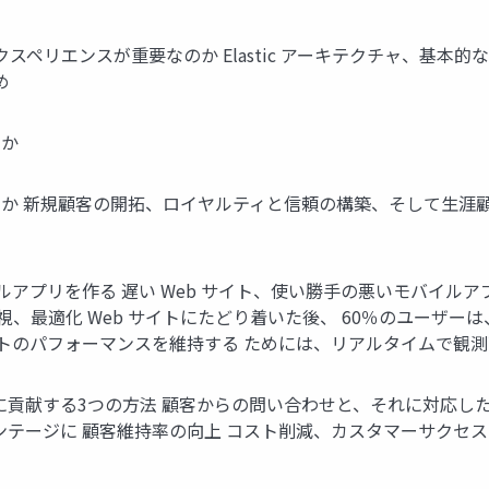
ペリエンスが重要なのか Elastic アーキテクチャ、基本的な概念、クエリ E
め
のか
か 新規顧客の開拓、ロイヤルティと信頼の構築、そして⽣涯顧
イルアプリを作る 遅い Web サイト、使い勝⼿の悪いモバイ
視、最適化 Web サイトにたどり着いた後、 60％のユーザー
イトのパフォーマンスを維持する ためには、リアルタイムで観測
に貢献する3つの⽅法 顧客からの問い合わせと、それに対応した
ンテージに 顧客維持率の向上 コスト削減、カスタマーサクセ