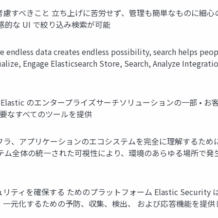
で考慮すべきこと ⽴ち上げに苦労せず、管理も簡単なものに細⼼
的な UI で絞り込み検索が可能
e endless data creates endless possibility, search helps peop
ualize, Engage Elasticsearch Store, Search, Analyze Integrati
 App Search は Elastic のエンタープライズサーチソリューショ
必要なすべてのツールを提供
 Web サイト、インフラ、アプリケーションのエコシステムを完全に理解
ステム全体の統⼀された可視性により、環境のあらゆる場所で発⽣
URITY セキュリティを確保する ためのプラットフォーム Elastic Sec
⼀元化するための予防、収集、検出、 および応答機能を提供します。 