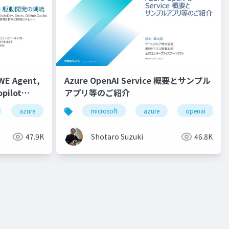
 Agent,
Azure OpenAI Service 概要とサンプル
pilot
アプリ等のご紹介
ilot chat
collaboration
azure
visual studio code
autodev
fpt
microsoft
github
fpt ai factory
java
azure
github copilot
spring boot
nvidia
openai
gp
gi
h
47.9K
Shotaro Suzuki
46.8K