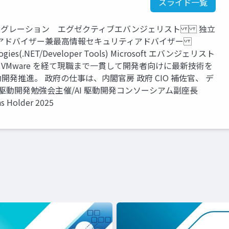
スライド一覧
I インテグレーション エグゼクティブエバンジェリスト 独立
アドバイザー兼最高情報セキュリティアドバイザー
nologies(.NET/Developer Tools) Microsoft エバンジェリスト
astic、VMware を経て現職まで一貫して開発者向けに最新技術を
動開発推進。 政府の仕事は、内閣官房 政府 CIO 補佐官、 デ
I 駆動開発勉強会主催/AI 駆動開発コンソーシアム副座長
ns Holder 2025