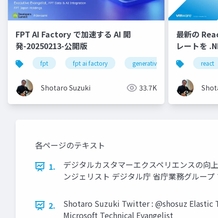
FPT AI Factory で加速する AI 開
最新の React
発-20250213-公開版
レートを .N
fpt
fpt ai factory
generative ai
azure
react
Shotaro Suzuki
33.7K
Shot
各ページのテキスト
デジタルカスタマーエクスペリエンスの向上 - Ente
1.
ンジェリスト デジタル庁 省庁業務グループ
Shotaro Suzuki Twitter : @shosuz 
2.
Microsoft Technical Evangelist