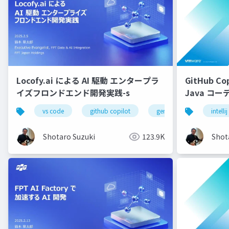
Locofy.ai による AI 駆動 エンタープラ
GitHub Cop
イズフロンドエンド開発実践-s
Java コ
配布用
vs code
github copilot
gemini
locofy.ai
intellij
Shotaro Suzuki
123.9K
Shot