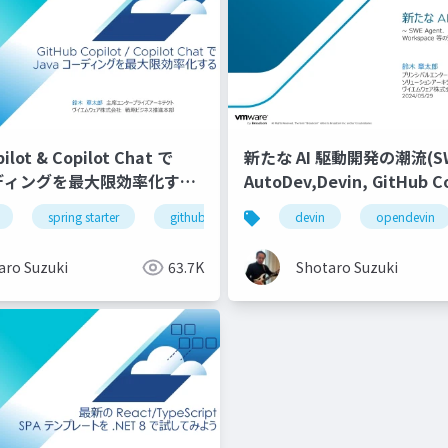
ilot & Copilot Chat で
新たな AI 駆動開発の潮流(SWE
ーディングを最大限効率化する-
AutoDev,Devin, GitHub Co
Workspace等)
figma
spring starter
enterprise
github
ui/ux
github copilot
devin
designer & developer
opendevin
github cop
aro Suzuki
63.7K
Shotaro Suzuki