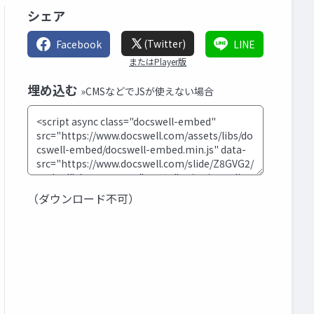
シェア
(Twitter)
Facebook
LINE
またはPlayer版
埋め込む
»CMSなどでJSが使えない場合
（ダウンロード不可）