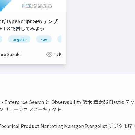
/TypeScript SPA テンプ
ET 8 で試してみよう
google cloud
angular
vue
aws
node.js
kubernetes
vite
gpu metal cloud
javascript
aro Suzuki
17K
rprise Search と Observability 鈴⽊ 章太郎 El
 ソリューションアーキテクト
Elastic Technical Product Marketing Manager/Eva