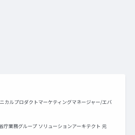
visual studio 2022 preview
nvidia enterprise
nvidia
visual studio code
nvidia nim
nvidia nemo
typescript
astic テクニカルプロダクトマーケティングマネージャー/エバ
ngelist デジタル庁 省庁業務グループ ソリューションアーキテクト 元