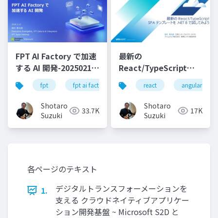
FPT AI Factory で加速
最新の
する AI 開発-20250213-
React/TypeScript
公開版
SPA テンプレートを
fpt
fpt ai factory
generative ai
react
angular
azure
.NET 8 で試してみよう
Shotaro
Shotaro
33.7K
17K
Suzuki
Suzuki
各ページのテキスト
デジタルトランスフォーメーションを
1.
⽀える クラウドネイティブアプリケー
ション開発基盤 ~ Microsoft S2D と