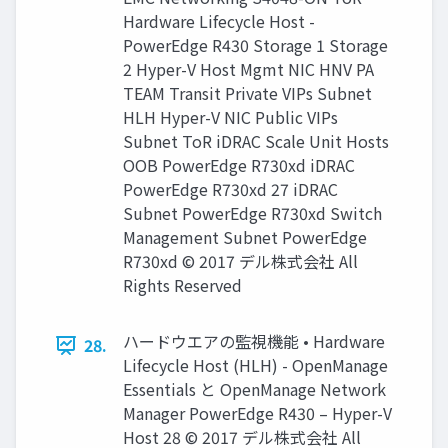
Hardware Lifecycle Host -
PowerEdge R430 Storage 1 Storage
2 Hyper-V Host Mgmt NIC HNV PA
TEAM Transit Private VIPs Subnet
HLH Hyper-V NIC Public VIPs
Subnet ToR iDRAC Scale Unit Hosts
OOB PowerEdge R730xd iDRAC
PowerEdge R730xd 27 iDRAC
Subnet PowerEdge R730xd Switch
Management Subnet PowerEdge
R730xd © 2017 デル株式会社 All
Rights Reserved
ハードウエアの監視機能 • Hardware
28.
Lifecycle Host (HLH) - OpenManage
Essentials と OpenManage Network
Manager PowerEdge R430 – Hyper-V
Host 28 © 2017 デル株式会社 All