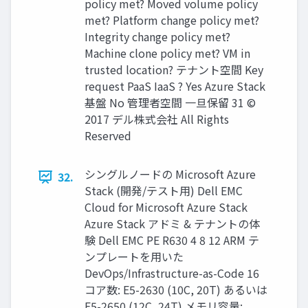
policy met? Moved volume policy
met? Platform change policy met?
Integrity change policy met?
Machine clone policy met? VM in
trusted location? テナント空間 Key
request PaaS IaaS ? Yes Azure Stack
基盤 No 管理者空間 一旦保留 31 ©
2017 デル株式会社 All Rights
Reserved
シングルノードの Microsoft Azure
32.
Stack (開発/テスト⽤) Dell EMC
Cloud for Microsoft Azure Stack
Azure Stack アドミ & テナントの体
験 Dell EMC PE R630 4 8 12 ARM テ
ンプレートを用いた
DevOps/Infrastructure-as-Code 16
コア数: E5-2630 (10C, 20T) あるいは
E5-2650 (12C, 24T) メモリ容量: