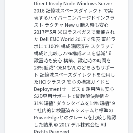
Direct Ready Node Windows Server
2016 記憶域スペースダイレクト で実
現するハイパーコンバージドインフラ
スト ラクチャ New ü 購⼊時も安⼼
2017年5⽉ ⽶国ラスベガスで開催され
た Dell EMC World 2017で発表 事前ラ
ボにて100％構成確認済み スクラッチ
構成と⽐較し22%構成ミスを低減* ü
設置時も安⼼ 構築、設定時の時間を
28%低減* OEMもVLのどちらもサポー
ト 記憶域スペースダイレクトを使用し
たHCIクラスタ 安⼼の構築ガイドと
Deploymentサービス ü 運⽤時も安⼼
S2D専⽤サポートで問題解決時間を
31%短縮* ダウンタイムを14%短縮* 9
* 社内的に検証済みシステムと標準の
PowerEdgeとのクレームを比較し確認
した結果 © 2017 デル株式会社 All
Rights Reserved