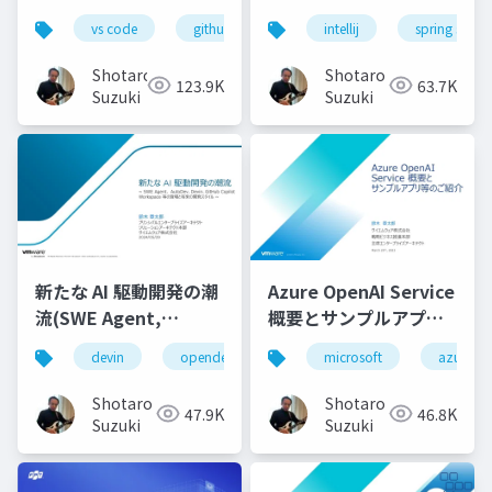
ロンドエンド開発実践-
コーディングを最大限
vs code
github copilot
intellij
gemini
spring starte
locofy.ai
s
効率化する-配布用
Shotaro
Shotaro
123.9K
63.7K
Suzuki
Suzuki
新たな AI 駆動開発の潮
Azure OpenAI Service
流(SWE Agent,
概要とサンプルアプリ
AutoDev,Devin,
等のご紹介
devin
opendevin
azure
microsoft
autodev
azure
GitHub Copilot
Workspace等)
Shotaro
Shotaro
47.9K
46.8K
Suzuki
Suzuki