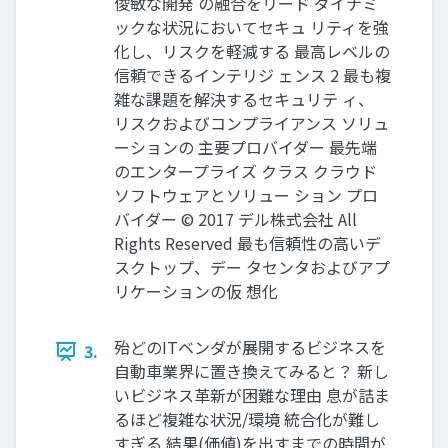
俊敏な開発 の融合をリード ダイナミ
ックな状況においてセキュ リティを強
化し、リスクを軽減する 最高レベルの
信頼できるインテリジ ェンス 2 最も複
雑な課題を解決するセキュリテ ィ、
リスクおよびコンプライアンス ソリュ
ーションの 主要プロバイダー 最先端
のエンタープライズ クラス クラウド
ソフトウェアとソリュー ション プロ
バイダー © 2017 デル株式会社 All
Rights Reserved 最も信頼性の高いデ
スクトップ、デー タセンタおよびアプ
リケーションの仮 想化
殆どのITベンダが展開するビジネスを
3.
⾃動⾞業界に置き換えてみると？ 新し
いビジネス⾰新が困難な理由 息が詰ま
るほど複雑な状況/環境 統合化が難し
すぎる 結果(価値)を出すまでの時間が