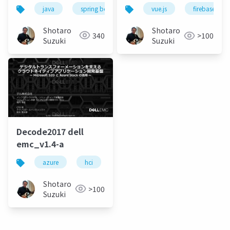
Evolution -
java
spring boot
azure spring cloud
spr
vue.js
firebase
Integrated
Monitoring for Spring
Shotaro
Shotaro
340
>100
Boot
Suzuki
Suzuki
Applications.pdf
Decode2017 dell
emc_v1.4-a
azure
hci
server
windows server 2016
Shotaro
>100
Suzuki