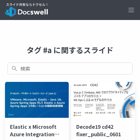
Ope
タグ #a に関するスライド
検索
Elastic x Microsoft
Decode19 cd42
Azure Integration
fixer_public_0601