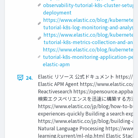
observability-tutorial-k8s-cluster-setu
deployment
https://www.elastic.co/blog/kubernetes-
tutorial-k8s-log-monitoring-and-analysis
https://www.elastic.co/blog/kubernetes-
tutorial-k8s-metrics-collection-and-anal
https://www.elastic.co/blog/kubernetes-
tutorial-k8s-monitoring-application-per
elastic-apm
Elastic リソース 公式ドキュメント https://www.e
24.
Elastic APM Agent https://www.elastic.co/
Reactivesearch https://opensource.appbas
検索エクスペリエンスを迅速に構築する⽅法
https://www.elastic.co/jp/blog/how-to-buil
experiences-quickly Building a search expe
https://www.elastic.co/jp/blog/building-a-
Natural Language Processing https://www.e
learning/current/ml-nlp.html Elastic