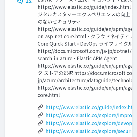
25.
https://www.elastic.co/guide/index.html h
ジタルカスタマーエクスペリエンスの向上 • Configur
のないセキュリティ
https://www.elastic.co/guide/en/apm/agent
on-asp-net-core.html • クラウドネイティブ ア
Core Quick Start • DevOps ライフサイク
https://docs.microsoft.com/ja-jp/dotnet/ar
search-in-azure • Elastic APM Agent
https://www.elastic.co/guide/en/apm/ag
タ ストアの選択 https://docs.microsoft.com/
jp/azure/architecture/dataguide/technolog
https://www.elastic.co/guide/en/apm/agent
core.html
https://www.elastic.co/guide/index.htm
https://www.elastic.co/explore/improvi
https://www.elastic.co/explore/devops-
https://www.elastic.co/explore/security