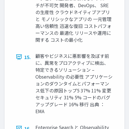
チが不可⽋ 開発者、DevOps、 SRE
の⽣産性 クラウドネイティブアプリ
と モノリシックなアプリの ⼀元管理
⾼い信頼性 迅速な復旧 コストパフォ
ーマンスの 最適化 リリースや運⽤に
関する コストの最⼩化
顧客やビジネスに悪影響を及ぼす前
15.
に、異常をプロアクティブに検出、
特定できるソリューション –
Observability の必要性 アプリケーシ
ョンのダウンタイムとパフォーマン
ス低下の原因トップ5 37% 11% 変更
セキュリティ 31% 5% コードのバグ
アップグレード 16% 移⾏ 出典 ：
EMA
Enterprise Search と Observability
16.