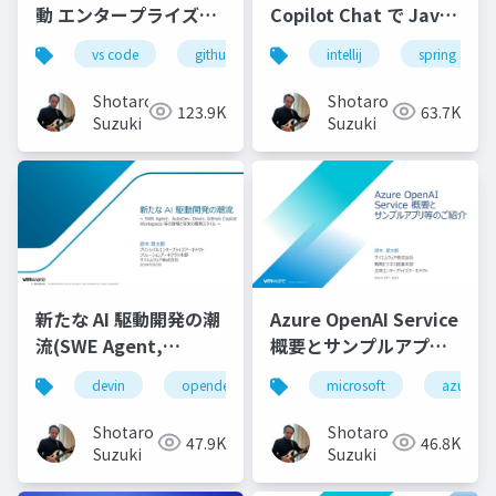
動 エンタープライズフ
Copilot Chat で Java
ロンドエンド開発実践-
コーディングを最大限
vs code
github copilot
intellij
gemini
spring starte
locofy.ai
s
効率化する-配布用
Shotaro
Shotaro
123.9K
63.7K
Suzuki
Suzuki
新たな AI 駆動開発の潮
Azure OpenAI Service
流(SWE Agent,
概要とサンプルアプリ
AutoDev,Devin,
等のご紹介
devin
opendevin
azure
microsoft
autodev
azure
GitHub Copilot
Workspace等)
Shotaro
Shotaro
47.9K
46.8K
Suzuki
Suzuki