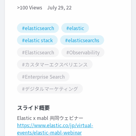
>100 Views
July 29, 22
#elasticsearch
#elastic
#elastic stack
#elasticsearchs
#Elasticsearch
#Observability
#カスタマーエクスペリエンス
#Enterprise Search
#デジタルマーケティング
スライド概要
Elastic x mabl 共同ウェビナー
https://www.elastic.co/jp/virtual-
events/elastic-mabl-webinar