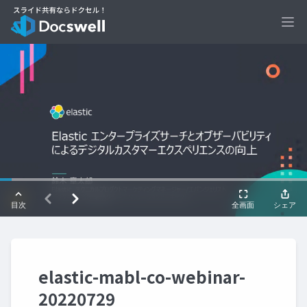
Ope
elastic-mabl-co-webinar-
20220729