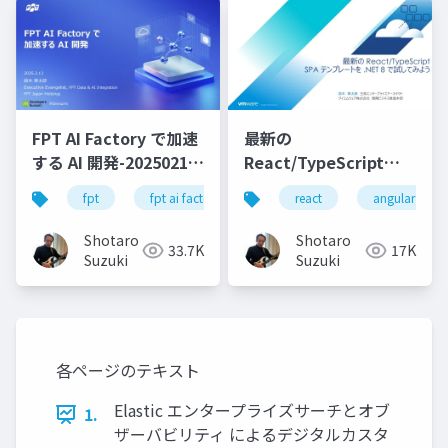
FPT AI Factory で加速
最新の
する AI 開発-20250213-
React/TypeScript
公開版
SPA テンプレートを
fpt
fpt ai factory
generative ai
react
angular
azure
.NET 8 で試してみよう
Shotaro
Shotaro
33.7K
17K
Suzuki
Suzuki
各ページのテキスト
Elastic エンタープライズサーチとオブ
1.
ザーバビリティ によるデジタルカスタ