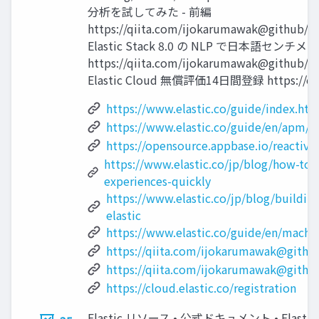
分析を試してみた - 前編
https://qiita.com/ijokarumawak@github/
Elastic Stack 8.0 の NLP で⽇本語セ
https://qiita.com/ijokarumawak@github/i
Elastic Cloud 無償評価14⽇間登録 https://cloud
https://www.elastic.co/guide/index.htm
https://www.elastic.co/guide/en/apm/a
https://opensource.appbase.io/reactive
https://www.elastic.co/jp/blog/how-to-b
experiences-quickly
https://www.elastic.co/jp/blog/buildin
elastic
https://www.elastic.co/guide/en/machin
https://qiita.com/ijokarumawak@gith
https://qiita.com/ijokarumawak@gith
https://cloud.elastic.co/registration
Elastic リソース • 公式ドキュメント • Elastic