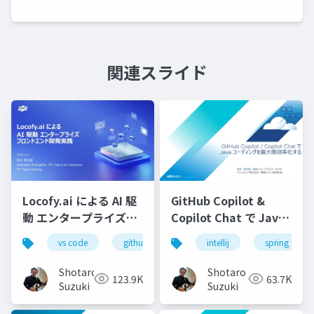
関連スライド
Locofy.ai による AI 駆
GitHub Copilot &
動 エンタープライズフ
Copilot Chat で Java
ロンドエンド開発実践-
コーディングを最大限
vs code
github copilot
intellij
gemini
spring starte
locofy.ai
s
効率化する-配布用
Shotaro
Shotaro
123.9K
63.7K
Suzuki
Suzuki