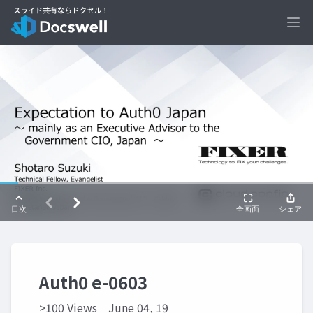
Ope
Auth0 e-0603
>100 Views
June 04, 19