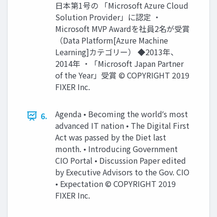
⽇本第1号の 「Microsoft Azure Cloud
Solution Provider」に認定 ・
Microsoft MVP Awardを社員2名が受賞
（Data Platform[Azure Machine
Learning]カテゴリー） ◆2013年、
2014年 ・「Microsoft Japan Partner
of the Year」受賞 © COPYRIGHT 2019
FIXER Inc.
Agenda • Becoming the worldʼs most
6.
advanced IT nation • The Digital First
Act was passed by the Diet last
month. • Introducing Government
CIO Portal • Discussion Paper edited
by Executive Advisors to the Gov. CIO
• Expectation © COPYRIGHT 2019
FIXER Inc.