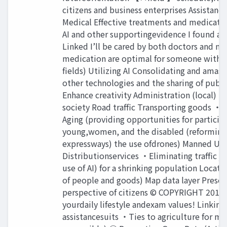
citizens and business enterprises Assistanc
Medical Effective treatments and medicati
AI and other supportingevidence I found a fa
Linked I’ll be cared by both doctors and m
medication are optimal for someone withyou
fields) Utilizing AI Consolidating and amass
other technologies and the sharing of publ
Enhance creativity Administration (local) ○
society Road traffic Transporting goods ・S
Aging (providing opportunities for partici
young,women, and the disabled (reforming 
expressways) the use ofdrones) Manned Un
Distributionservices ・Eliminating traffic ja
use of AI) for a shrinking population Locat
of people and goods) Map data layer Prese
perspective of citizens © COPYRIGHT 2019 FI
yourdaily lifestyle andexam values! Linkin
assistancesuits ・Ties to agriculture for m