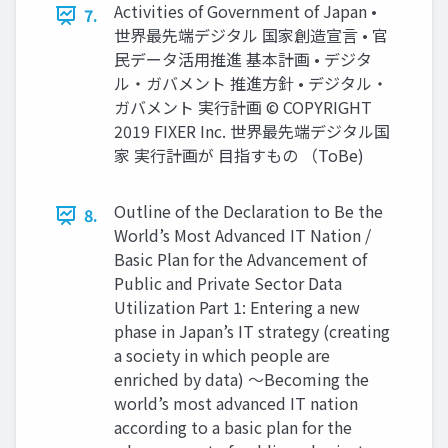
Activities of Government of Japan •
7.
世界最先端デジタル 国家創造宣⾔ • 官
⺠データ活⽤推進 基本計画 • デジタ
ル・ガバメント 推進⽅針 • デジタル・
ガバメント 実⾏計画 © COPYRIGHT
2019 FIXER Inc. 世界最先端デジタル国
家 実⾏計画が ⽬指すもの （ToBe)
Outline of the Declaration to Be the
8.
World’s Most Advanced IT Nation /
Basic Plan for the Advancement of
Public and Private Sector Data
Utilization Part 1: Entering a new
phase in Japan’s IT strategy (creating
a society in which people are
enriched by data) ～Becoming the
world’s most advanced IT nation
according to a basic plan for the