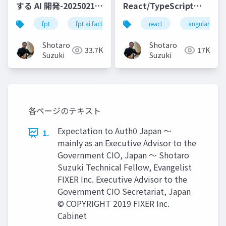
する AI 開発-20250213-
React/TypeScript
公開版
SPA テンプレートを
fpt
fpt ai factory
generative ai
react
angular
azure
.NET 8 で試してみよう
Shotaro
Shotaro
33.7K
17K
Suzuki
Suzuki
各ページのテキスト
Expectation to Auth0 Japan 〜
1.
mainly as an Executive Advisor to the
Government CIO, Japan 〜 Shotaro
Suzuki Technical Fellow, Evangelist
FIXER Inc. Executive Advisor to the
Government CIO Secretariat, Japan
© COPYRIGHT 2019 FIXER Inc.
Cabinet