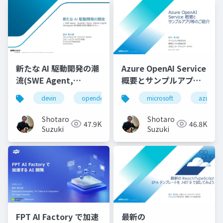
新たな AI 駆動開発の潮
Azure OpenAI Service
流(SWE Agent,
概要とサンプルアプリ
AutoDev,Devin,
等のご紹介
devin
opendevin
azure
microsoft
autodev
azure
GitHub Copilot
Workspace等)
Shotaro
Shotaro
47.9K
46.8K
Suzuki
Suzuki
FPT AI Factory で加速
最新の