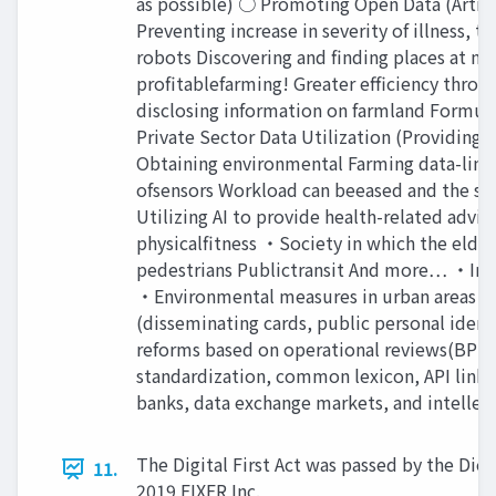
as possible) ○ Promoting Open Data (Artic
Preventing increase in severity of illness, 
robots Discovering and finding places at nur
profitablefarming! Greater efficiency throu
disclosing information on farmland Formula
Private Sector Data Utilization (Providing
Obtaining environmental Farming data-link
ofsensors Workload can beeased and the sca
Utilizing AI to provide health-related advice
physicalfitness ・Society in which the elder
pedestrians Publictransit And more… ・Impr
・Environmental measures in urban areas ・ 
(disseminating cards, public personal iden
reforms based on operational reviews(BPR)
standardization, common lexicon, API linka
banks, data exchange markets, and intelle
The Digital First Act was passed by the Di
11.
2019 FIXER Inc.