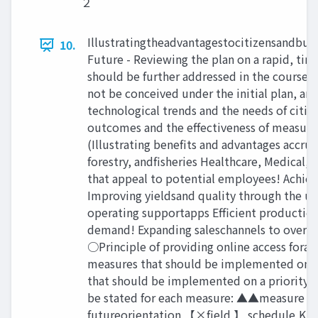
２
Illustratingtheadvantagestocitizensandbus
10.
Future - Reviewing the plan on a rapid, tim
should be further addressed in the course o
not be conceived under the initial plan, an
technological trends and the needs of citize
outcomes and the effectiveness of measur
(Illustrating benefits and advantages accrui
forestry, andfisheries Healthcare, Medical, 
that appeal to potential employees! Achievi
Improving yieldsand quality through the use
operating supportapps Efficient production
demand! Expanding saleschannels to overse
○Principle of providing online access forad
measures that should be implemented ona
that should be implemented on a prioritybas
be stated for each measure: ▲▲measure (Min
futureorientation 【×field 】 schedule,KPI 