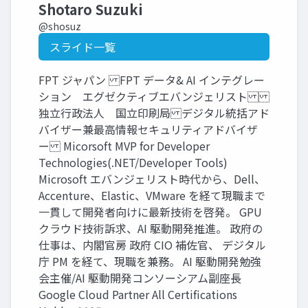
Shotaro Suzuki
@shosuz
スライド一覧
FPT ジャパン FPT データ& AI インテグレー
ション エグゼクティブエバンジェリスト
独立行政法人 国立印刷局 デジタル統括アド
バイザー兼最高情報セキュリティアドバイザ
ー Micorsoft MVP for Developer
Technologies(.NET/Developer Tools)
Microsoft エバンジェリスト時代から、Dell、
Accenture、Elastic、VMware を経て現職まで
一貫して開発者向けに最新技術を啓発。 GPU
クラウド技術訴求、AI 駆動開発推進。 政府の
仕事は、内閣官房 政府 CIO 補佐官、 デジタル
庁 PM を経て、現職を兼務。 AI 駆動開発勉強
会主催/AI 駆動開発コンソーシアム副座長
Google Cloud Partner All Certifications