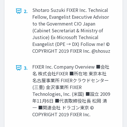
Shotaro Suzuki FIXER Inc. Technical
2.
Fellow, Evangelist Executive Advisor
to the Government CIO Japan
(Cabinet Secretariat & Ministry of
Justice) Ex-Microsoft Technical
Evangelist (DPE → DX) Follow me! ©
COPYRIGHT 2019 FIXER Inc. @shosuz
FIXER Inc. Company Overview ■会社
3.
名 株式会社FIXER ■所在地 東京本社
名古屋事業所 FIXERクラウドセンター
(三重) ⾦沢事業所 FIXER
Technologies, Inc. (⽶国) ■設⽴ 2009
年11⽉6⽇ ■代表取締役社⻑ 松岡 清
⼀ ■関連会社 ドラゴン東京 ©
COPYRIGHT 2019 FIXER Inc.