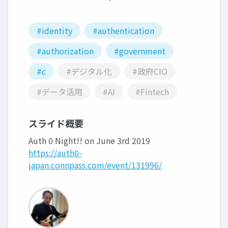
#identity
#authentication
#authorization
#government
#c
#デジタル化
#政府CIO
#データ活用
#AI
#Fintech
スライド概要
Auth 0 Night!! on June 3rd 2019
https://auth0-
japan.connpass.com/event/131996/