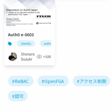
ワーク
Auth0 e-0603
identity
authentication
authorization
go
Shotaro
>100
Suzuki
#ReBAC
#OpenFGA
#アクセス制御
#認可