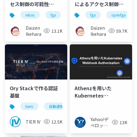
セス制御の可能性
によるアクセス制御と
Relationship-Based
は？
rebac
fga
auth0
fga
cloud native
openfga
au
Access Controlとは？
Daizen
Daizen
13.1K
59.7K
Ikehara
Ikehara
Ory Stackで作る認証
Athenzを用いた
基盤
Kubernetes
Webhook
tieriv
自動運転
ory
microservice
Authorization
Yahoo!デ
TIER IV
12.5K
13K
ベロッパ
ーネット