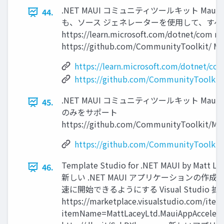
.NET MAUI コミュニティツールキット Maui.M
44.
も、ソース ジェネレーターを使⽤して、すべての 
https://learn.microsoft.com/dotnet/com
https://github.com/CommunityToolkit/ Ma
https://learn.microsoft.com/dotnet/co
https://github.com/CommunityToolkit
.NET MAUI コミュニティツールキット Maui Mar
45.
のみをサポート
https://github.com/CommunityToolkit/Maui
https://github.com/CommunityToolkit/
Template Studio for .NET MAUI by Matt La
46.
新しい .NET MAUI アプリケーションの作
速に開始できるようにする Visual Studio 
https://marketplace.visualstudio.com/item
itemName=MattLaceyLtd.MauiAppAccelera