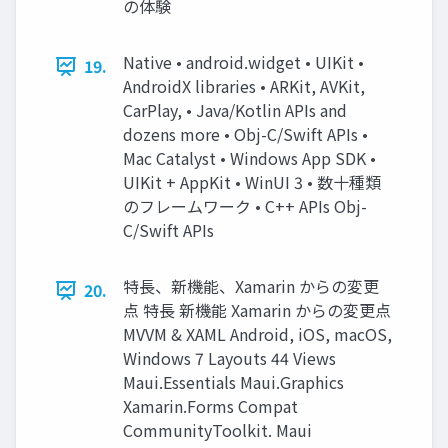
の体験
Native • android.widget • UIKit •
19.
AndroidX libraries • ARKit, AVKit,
CarPlay, • Java/Kotlin APIs and
dozens more • Obj-C/Swift APIs •
Mac Catalyst • Windows App SDK •
UIKit + AppKit • WinUI 3 • 数⼗種類
のフレームワーク • C++ APIs Obj-
C/Swift APIs
特⻑、新機能、Xamarin からの変更
20.
点 特⻑ 新機能 Xamarin からの変更点
MVVM & XAML Android, iOS, macOS,
Windows 7 Layouts 44 Views
Maui.Essentials Maui.Graphics
Xamarin.Forms Compat
CommunityToolkit. Maui