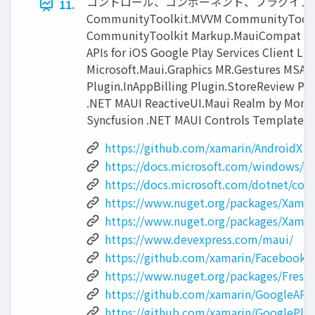
コントロール、コンポーネント、プラグイン、ライブラリ
11.
CommunityToolkit.MVVM CommunityToolk
CommunityToolkit Markup.MauiCompat De
APIs for iOS Google Play Services Client Li
Microsoft.Maui.Graphics MR.Gestures MSAL 
Plugin.InAppBilling Plugin.StoreReview Plug
.NET MAUI ReactiveUI.Maui Realm by Mongo
Syncfusion .NET MAUI Controls TemplateUI
https://github.com/xamarin/AndroidX
https://docs.microsoft.com/windows/
https://docs.microsoft.com/dotnet/co
https://www.nuget.org/packages/Xama
https://www.nuget.org/packages/Xama
https://www.devexpress.com/maui/
https://github.com/xamarin/Facebook
https://www.nuget.org/packages/Fres
https://github.com/xamarin/GoogleAP
https://github.com/xamarin/GooglePl