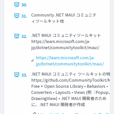
30.
Community .NET MAUI コミュニテ
31.
ィツールキット他
.NET MAUI コミュニティツールキット
32.
https://learn.microsoft.com/ja-
jp/dotnet/communitytoolkit/maui/
https://learn.microsoft.com/ja-
jp/dotnet/communitytoolkit/maui/
.NET MAUI コミュニティ ツールキットの特
33.
https://github.com/CommunityToolkit/Mau
Free + Open Source Library • Behaviors •
Converters • Layouts • Views (例︓Popup、
DrawingView) • .NET MAUI 開発者のため
に、.NET MAUI 開発者が作成