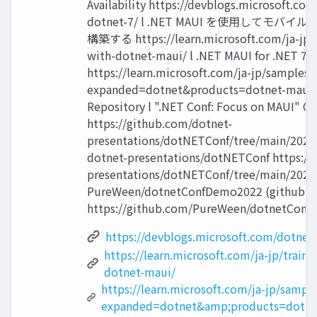
Availability https://devblogs.microsoft.co
dotnet-7/ l .NET MAUI を使⽤して
構築する https://learn.microsoft.com/ja-jp/t
with-dotnet-maui/ l .NET MAUI for .N
https://learn.microsoft.com/ja-jp/samples
expanded=dotnet&products=dotnet-maui l
Repository l ".NET Conf: Focus on MAUI" Co
https://github.com/dotnet-
presentations/dotNETConf/tree/main/2022
dotnet-presentations/dotNETConf https://
presentations/dotNETConf/tree/main/2022 
PureWeen/dotnetConfDemo2022 (github.c
https://github.com/PureWeen/dotnetCon
https://devblogs.microsoft.com/dotnet
https://learn.microsoft.com/ja-jp/train
dotnet-maui/
https://learn.microsoft.com/ja-jp/sampl
expanded=dotnet&amp;products=dotne