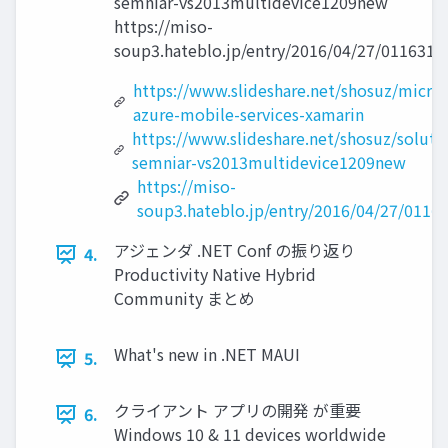
semniar-vs2013multidevice1209new
https://miso-
soup3.hateblo.jp/entry/2016/04/27/011631
https://www.slideshare.net/shosuz/micros
azure-mobile-services-xamarin
https://www.slideshare.net/shosuz/soluti
semniar-vs2013multidevice1209new
https://miso-
soup3.hateblo.jp/entry/2016/04/27/0116
アジェンダ .NET Conf の振り返り
4.
Productivity Native Hybrid
Community まとめ
What's new in .NET MAUI
5.
クライアント アプリの開発 が重要
6.
Windows 10 & 11 devices worldwide