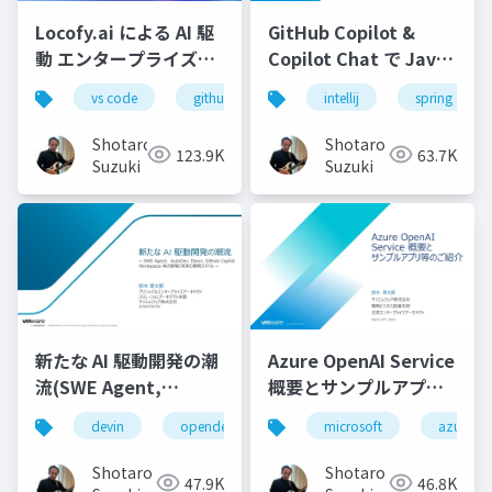
Locofy.ai による AI 駆
GitHub Copilot &
動 エンタープライズフ
Copilot Chat で Java
ロンドエンド開発実践-
コーディングを最大限
vs code
github copilot
intellij
gemini
spring starte
locofy.ai
s
効率化する-配布用
Shotaro
Shotaro
123.9K
63.7K
Suzuki
Suzuki
新たな AI 駆動開発の潮
Azure OpenAI Service
流(SWE Agent,
概要とサンプルアプリ
AutoDev,Devin,
等のご紹介
devin
opendevin
azure
microsoft
autodev
azure
GitHub Copilot
Workspace等)
Shotaro
Shotaro
47.9K
46.8K