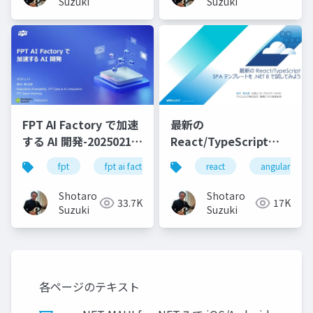
Suzuki
Suzuki
FPT AI Factory で加速
最新の
する AI 開発-20250213-
React/TypeScript
公開版
SPA テンプレートを
fpt
fpt ai factory
generative ai
react
angular
azure
.NET 8 で試してみよう
Shotaro
Shotaro
33.7K
17K
Suzuki
Suzuki
各ページのテキスト