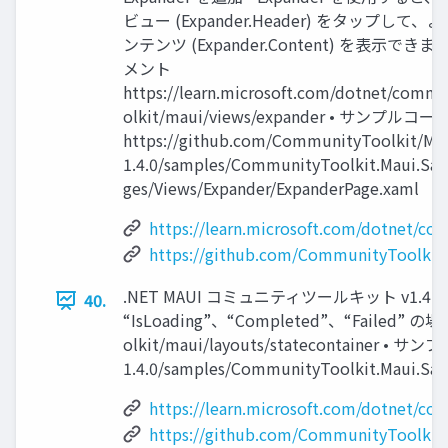
ビュー (Expander.Header) をタップして
ンテンツ (Expander.Content) を表⽰できま
メント
https://learn.microsoft.com/dotnet/commu
olkit/maui/views/expander • サンプルコー
https://github.com/CommunityToolkit/Mau
1.4.0/samples/CommunityToolkit.Maui.Sa
ges/Views/Expander/ExpanderPage.xaml
https://learn.microsoft.com/dotnet/c
https://github.com/CommunityToolkit
.NET MAUI コミュニティツールキット v1.4.0 
40.
“IsLoading”、“Completed”、“Failed” 
olkit/maui/layouts/statecontainer • サン
1.4.0/samples/CommunityToolkit.Maui.Sam
https://learn.microsoft.com/dotnet/co
https://github.com/CommunityToolkit/