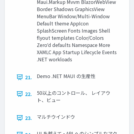
Maui.Markup Mvvm BlazorWebView
Border Shadows GraphicsView
MenuBar Window/Multi-Window
Default theme AppIcon
SplashScreen Fonts Images Shell
flyout templates Color/Colors
Zeroʼd defaults Namespace More
XAMLC App Startup Lifecycle Events
.NET workloads
Demo .NET MAUI の⽣産性
21.
50以上のコントロール、 レイアウ
22.
ト、ビュー
マルチウインドウ
23.
UI を越えて • API へのシンプルなアク