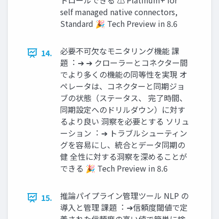
トロールできる ⚠ Platinum+ for
self managed native connectors,
Standard 🎉 Tech Preview in 8.6
必要不可⽋なモニタリング機能 課
14.
題︓ ➔ ➔ クローラーとコネクター間
でより多くの機能の同等性を実現 オ
ペレータは、コネクターと同期ジョ
ブの状態（ステータス、 完了時間、
同期設定へのドリルダウン）に対す
るより良い 洞察を必要とする ソリュ
ーション︓ ➔ トラブルシューティン
グを容易にし、統合とデータ同期の
健 全性に対する洞察を深めることが
できる 🎉 Tech Preview in 8.6
推論パイプライン管理ツール NLP の
15.
導⼊と管理 課題︓ ➔信頼度閾値で定