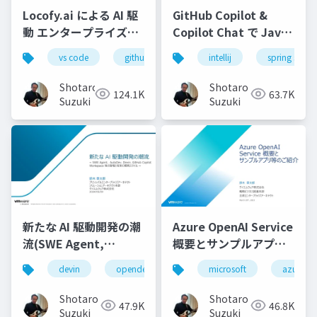
Locofy.ai による AI 駆
GitHub Copilot &
動 エンタープライズフ
Copilot Chat で Java
ロンドエンド開発実践-
コーディングを最大限
vs code
github copilot
intellij
gemini
spring starte
locofy.ai
s
効率化する-配布用
Shotaro
Shotaro
124.1K
63.7K
Suzuki
Suzuki
新たな AI 駆動開発の潮
Azure OpenAI Service
流(SWE Agent,
概要とサンプルアプリ
AutoDev,Devin,
等のご紹介
devin
opendevin
azure
microsoft
autodev
azure
GitHub Copilot
Workspace等)
Shotaro
Shotaro
47.9K
46.8K
Suzuki
Suzuki