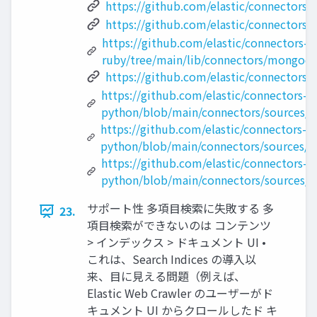
https://github.com/elastic/connectors-
https://github.com/elastic/connectors
https://github.com/elastic/connectors-
ruby/tree/main/lib/connectors/mongod
https://github.com/elastic/connectors-
https://github.com/elastic/connectors-
python/blob/main/connectors/sources/m
https://github.com/elastic/connectors-
python/blob/main/connectors/sources/n
https://github.com/elastic/connectors-
python/blob/main/connectors/sources/s
サポート性 多項⽬検索に失敗する 多
23.
項⽬検索ができないのは コンテンツ
> インデックス > ドキュメント UI •
これは、Search Indices の導⼊以
来、⽬に⾒える問題（例えば、
Elastic Web Crawler のユーザーがド
キュメント UI からクロールしたド キ