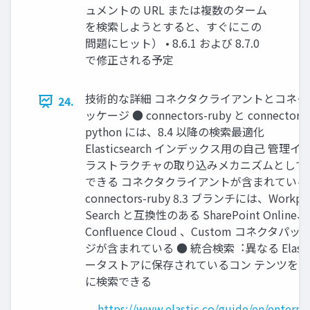
ュメントの URL または複数のターム
を検索しようとすると、すぐにこの
問題にヒット） • 8.6.1 および 8.7.0
で修正される予定
技術的な詳細 コネクタクライアントとコネク
24.
ッケージ ● connectors-ruby と connectors-
python には、8.4 以降の検索最適化
Elasticsearch インデックス⽤の⾃⼰ 管理イ
ラストラクチャの取り込みメカニズムとして
できる コネクタクライアントが含まれている
connectors-ruby 8.3 ブランチには、Workpla
Search と互換性のある SharePoint Online、
Confluence Cloud 、Custom コネクタパッ
ジが含まれている ● 統合検索︓異なる Elasti
ータストアに保存されているコン テンツを⼀
に検索できる
https://www.elastic.co/guide/en/enterpri