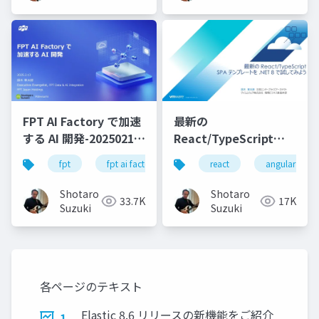
FPT AI Factory で加速
最新の
する AI 開発-20250213-
React/TypeScript
公開版
SPA テンプレートを
fpt
fpt ai factory
generative ai
react
angular
azure
.NET 8 で試してみよう
Shotaro
Shotaro
33.7K
17K
Suzuki
Suzuki
各ページのテキスト
Elastic 8.6 リリースの新機能をご紹介
1.