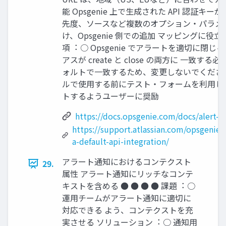
能 Opsgenie 上で⽣成された API 認証キー
先度、ソースなど複数のオプション・パラメ
け、Opsgenie 側での追加 マッピングに役⽴
項︓ ○ Opsgenie でアラートを適切に閉
アスが create と close の両⽅に ⼀致す
ォルトで⼀致するため、変更しないでください
ルで使⽤する前にテスト・フォームを利⽤し
トするようユーザーに奨励
https://docs.opsgenie.com/docs/alert-a
https://support.atlassian.com/opsgenie/
a-default-api-integration/
アラート通知におけるコンテクスト
29.
属性 アラート通知にリッチなコンテ
キストを含める ● ● ● ● 課題︓ ○
運⽤チームがアラート通知に適切に
対応できる よう、コンテクストを充
実させる ソリューション︓ ○ 通知⽤