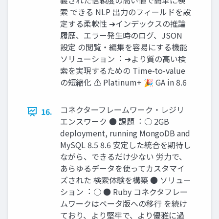
義された信頼度の⾼い値で簡単に検
索 できる NLP 出⼒のフィールドを設
定する柔軟性 ➔インデックスの推論
履歴、エラー発⽣時のログ、JSON
設定 の閲覧・編集を容易にする機能
ソリューション︓ ➔より質の⾼い検
索を実現するための Time-to-value
の短縮化 ⚠ Platinum+ 🎉 GA in 8.6
コネクターフレームワーク・レジリ
16.
エンスワーク ● 課題︓ ○ 2GB
deployment, running MongoDB and
MySQL 8.5 8.6 安定した統合を期待し
ながら、できるだけ少ない 労⼒で、
あらゆるデータを使ってカスタマイ
ズされた 検索体験を構築 ● ソリュー
ション︓ ○ ● Ruby コネクタフレー
ムワークはベータ版への移⾏ を続け
ており、より堅牢で、より優雅に過