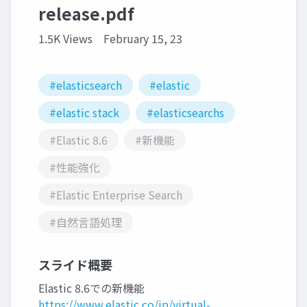
release.pdf
1.5K Views
February 15, 23
#elasticsearch
#elastic
#elastic stack
#elasticsearchs
#Elastic 8.6
#新機能
#性能強化
#Elastic Enterprise Search
#自然言語処理
スライド概要
Elastic 8.6での新機能
https://www.elastic.co/jp/virtual-