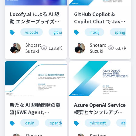
Locofy.ai による AI 駆
GitHub Copilot &
動 エンタープライズフ
Copilot Chat で Java
ロンドエンド開発実践-
コーディングを最大限
vs code
github copilot
intellij
gemini
spring starte
locofy.ai
s
効率化する-配布用
Shotaro
Shotaro
123.9K
63.7K
Suzuki
Suzuki
新たな AI 駆動開発の潮
Azure OpenAI Service
流(SWE Agent,
概要とサンプルアプリ
AutoDev,Devin,
等のご紹介
devin
opendevin
azure
microsoft
autodev
azure
GitHub Copilot
Workspace等)
Shotaro
Shotaro