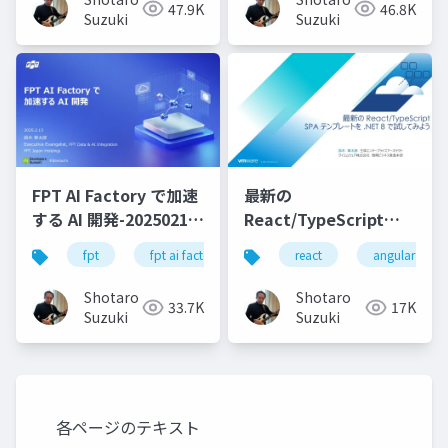
47.9K
46.8K
Suzuki
Suzuki
FPT AI Factory で加速
最新の
する AI 開発-20250213-
React/TypeScript
公開版
SPA テンプレートを
fpt
fpt ai factory
generative ai
react
angular
azure
.NET 8 で試してみよう
Shotaro
Shotaro
33.7K
17K
Suzuki
Suzuki
各ページのテキスト