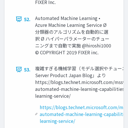
FIXER Inc.
Automated Machine Learning •
52.
Azure Machine Learning Service Ø
分類器のアルゴリズムを⾃動的に選
択 Ø ハイパーパラメーターのチュー
ニングまで⾃動で実施 @hiroshi1000
© COPYRIGHT 2019 FIXER inc.
複雑すぎる機械学習（モデル選択やチューニング）
53.
Server Product Japan Blog」より
https://blogs.technet.microsoft.com/mssv
automated-machine-learning-capabilities-
learning-service/
https://blogs.technet.microsoft.com/ms
automated-machine-learning-capabilitie
learning-service/