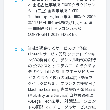
本社 名古屋事業所 FIXERクラウドセン
ター(三重) ⾦沢事業所 FIXER
Technologies, Inc. (⽶国) ■設⽴ 2009
年11⽉6⽇ ■代表取締役社⻑ 松岡 清
⼀ ■関連会社 ドラゴン東京 ©
COPYRIGHT 2019 FIXER Inc.
当社が提供するサービスの全体像
6.
Fintech サービス開発 クラウドバンキ
ングの開発から、 デジタル時代の銀⾏
のビジネスと システムアーキテクチャ
デザイン Lift & Shift マネージド サー
ビス クラウド移⾏の 難易度・効果を
クイックに診断、 プランをご提案 AI /
Machine Learning 先端技術開発 MaaS
(Mobility as a Service) ⾃然⾔語処理
のLegal Tech応⽤、 対話型エージェン
トの開発 マルチモーダルサービス対応