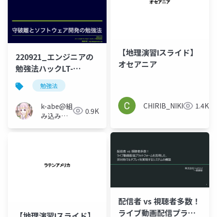
【地理演習Ⅰスライド】
220921_エンジニアの
オセアニア
勉強法ハックLT-
vol.10_守破離とソフト
勉強法
ウェア開発の勉強法
CHIRIB_NIKKOMA
1.4K
k-abe@組
0.9K
み込みソ
フトウェ
アの人
配信者 vs 視聴者多数！
ライブ動画配信プラッ
【地理演習Ⅰスライド】