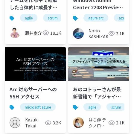
した自律的に成長する
Center 2208 Preview
チームの作り方
とWindows Admin
agile
scrum
scrumfest
azure arc
mikawa
azure por
Center in Azure
Norio
藤井崇介
18.1K
3.1K
SASHIZAKI
Arc 対応サーバーへの
あのコトラーさんが最
SSH アクセス
新書籍で「アジャイ
ル」って言ってるよ！
microsoft azure
azure arc
agile
ssh
scrum
rdp
_アジャイル x マーケテ
ィングを考える_
Kazuki
はち@ テ
3.2K
2.1K
Takai
クノロジ
ーメディ