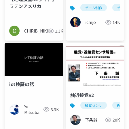
トフォームを活用し
ラテンアメリカ
ゲーム制作
ゲーム
た、非対称マルチプレ
イを実現するシステム
ichijo
14K
の構築
CHIRIB_NIKKOMA
1.3K
iot検証の話
触近接覚v2
触覚センサ
近接覚
Yu
3.3K
Mitsuba
下条誠
20K