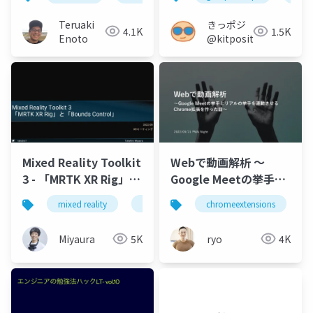
の応用」
Teruaki
きっポジ
4.1K
1.5K
Enoto
@kitposition
Mixed Reality Toolkit
Webで動画解析 〜
3 - 「MRTK XR Rig」と
Google Meetの挙手と
「Bounds Control」
リアルの挙手を連動さ
mixed reality
mrtk3
xrmtg
chromeextensions
せるChrome拡張を作
った話〜
Miyaura
5K
ryo
4K