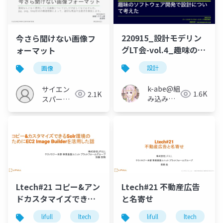
220915_設計モデリン
今さら聞けない画像フ
グLT会-vol.4_趣味のソ
ォーマット
フトウェア開発で設計
設計
画像
について考えた
k-abe@組
サイエン
1.6K
2.1K
み込みソ
スパーク
フトウェ
の勉強会
アの人
Ltech#21 コピー&アン
Ltech#21 不動産広告
ドカスタマイズできる
と名寄せ
Solr
lifull
ltech
ltech21
lifull
solr
ltech
image bu