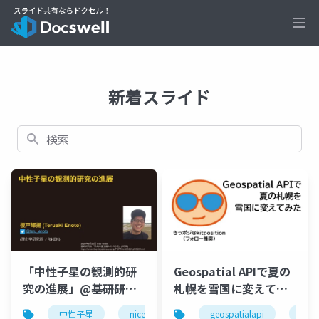
Ope
新着スライド
検索
「中性子星の観測的研
Geospatial APIで夏の
究の進展」@基研研究
札幌を雪国に変えてみ
会 「熱場の量子論とそ
た
中性子星
nicer
状態方程式
geospatialapi
arco