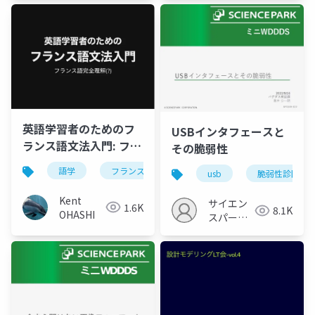
ア
「Newbee」
英語学習者のためのフ
USBインタフェースと
ランス語文法入門: フラ
その脆弱性
ンス語完全理解(?)
語学
フランス語
文法
文字
発音
usb
脆弱性診断
Kent
サイエン
1.6K
8.1K
OHASHI
スパーク
の勉強会