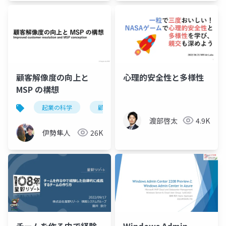
顧客解像度の向上と
心理的安全性と多様性
MSP の構想
起業の科学
顧客
顧客解像度
mvp
渡部啓太
4.9K
伊勢隼人
26K
チームを作る中で経験
Windows Admin