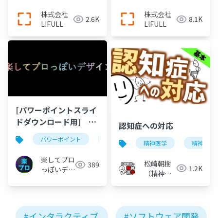
株式会社
株式会社
2.6K
8.1K
LIFULL
LIFULL
[パワーポイントスライ
ドダウンロード用]
認知症への対応
PowerPointで作る文字
パワーポイント
スライドダウンロード
youtube
精神医学
精神科
を点滅させるアニメー
ション
楽してプロ
松崎朝樹
389
1.2K
っぽいデザ
（精神科
イン
医）
#インタラクティブ
#ソフトウェア開発