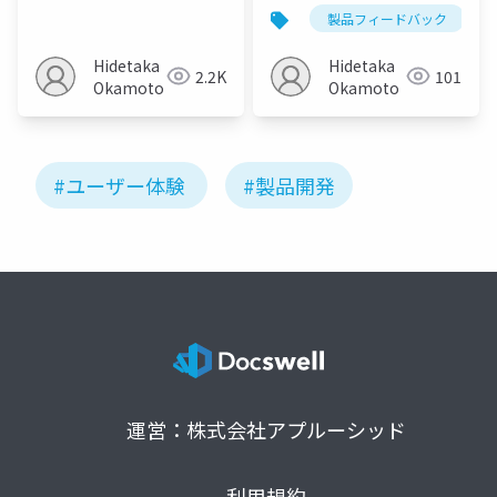
"フリクションログ"入
「Friction Logging」
製品フィードバック
門
を始めよう
Hidetaka
Hidetaka
2.2K
101
Okamoto
Okamoto
#ユーザー体験
#製品開発
運営：株式会社アプルーシッド
利用規約