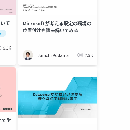
ついて
Microsoftが考える既定の環境の
位置付けを読み解いてみる
s
powerautomate
6.3K
Junichi Kodama
7.5K
ついて学