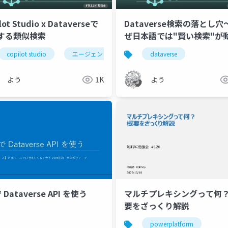
lot Studio x Dataverseで
Dataverse検索の落とし穴
する類似検索
ぜ日本語では"賢い検索"が
se
いのか～
copilot studio
エージェントフロー
dataverse
dataverse
自然言
よう
1K
よう
 Dataverse API を使う
マルチプレキシングって何？
要をざっくり解説
powerplatform
jp