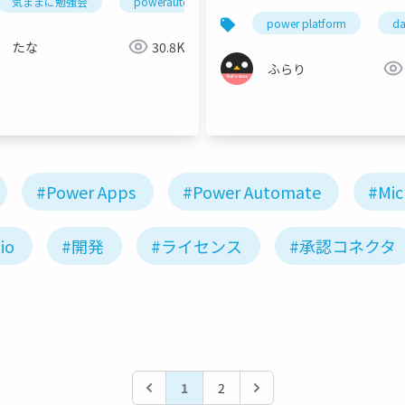
気ままに勉強会
powerautomate
power platform
da
たな
30.8K
ふらり
#Power Apps
#Power Automate
#Mic
io
#開発
#ライセンス
#承認コネクタ
1
2