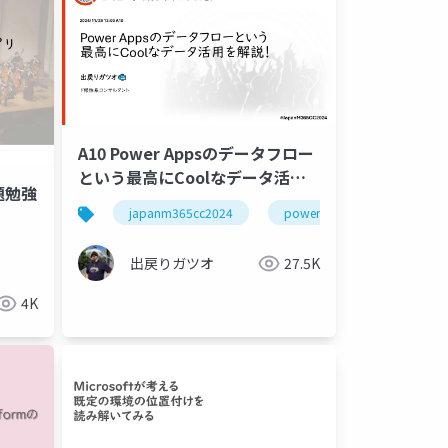
A10 Power Appsのデータフロー
という最高にCoolなデータ活用
題勉強
を解説！
japanm365cc2024
powerapps
出戻りガツオ
27.5K
4K