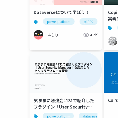
Dataverseについて学ぼう！
Copi
実現
power platform
pl-900
dataver
ふらり
4.2K
C# で
気ままに勉強会#131で紹介した
プラグイン「User Security
Manager」を応用したセキュリ
powerplatform
dataverse
ppac