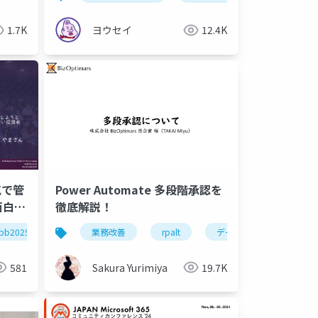
1.7K
ヨウセイ
12.4K
気で管
Power Automate 多段階承認を
面白い
徹底解説！
ダと
taverse
pb2025jp
業務改善
rpalt
データ設計
承認
581
Sakura Yurimiya
19.7K