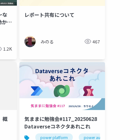
～な
レポート共有について
動かな
語検索
power platform
みのる
467
1.2K
 概
気ままに勉強会#117_20250628
Dataverseコネクタあれこれ
power platform
power autoamte
power