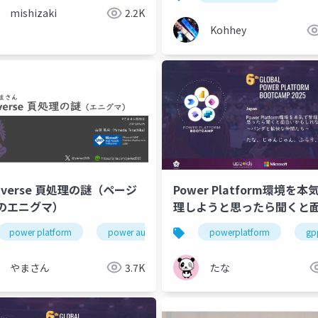
mishizaki
2.2K
Kohhey
averse 頁処理の謎（ページ
Power Platform環境を本
のエニグマ）
理しようと思ったら聞くと
かもしれない座談会 ～パン
power platform
power automate
powerplatform
気ままに勉強会
da
gp
愉快な仲間たち～
やまさん
3.7K
たな