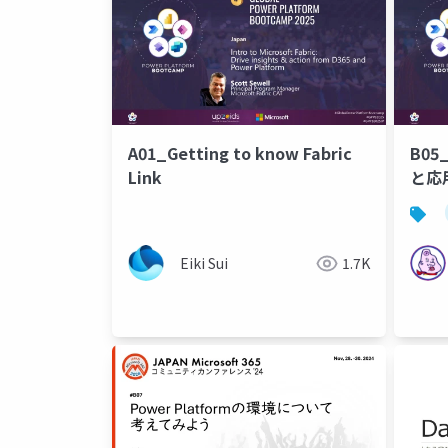
A01_Getting to know Fabric
B0
Link
と応
Eiki Sui
1.7K