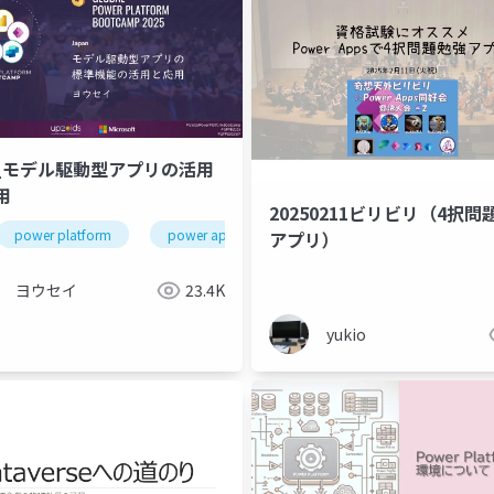
5_モデル駆動型アプリの活用
用
20250211ビリビリ（4択問
power platform
power apps
gppb2025
アプリ）
ヨウセイ
23.4K
yukio