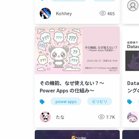
ティロール管理
Kohhey
465
その機能、なぜ使えない？～
Dat
Power Apps の仕組み～
ング
power apps
ビリビリ
たな
7.7K