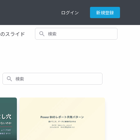
ログイン
新規登録
検索
てのスライド
検索