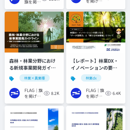
を掲げる
旗を掲げ
イノベー
るイノベ
ターの実
ーターの
践書
実践書
森林・林業分野におけ
【レポート】林業DX・
る新規事業開発ガイド
イノベーションの要と
ライン
なる『データ活用力』
林業×異業種
林業dx
と『新たな付加価値』
について
FLAG｜旗
FLAG｜旗
8.2K
6.4K
を掲げる
を掲げる
イノベー
イノベー
ターの実
ターの実
践書
践書