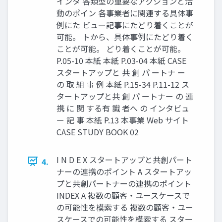
インタ 各類型の重要なアクションと活
動のポイン 各事業者に関連する具体事
例にた ビュー記事にたどり着くことが
可能。 トから、具体事例にたどり着く
ことが可能。 どり着くことが可能。
P.05-10 本紙 本紙 P.03-04 本紙 CASE
スタートアップと 共 創 パ ートナ ー
の 取 組 事 例 本紙 P.15-34 P.11-12 ス
タートアップと共 創 パ ートナー の 連
携 に 関 する有 識 者へ の インタビュ
ー 記 事 本紙 P.13 本事業 Web サイト
CASE STUDY BOOK 02
I N D E X スタートアップと共創パート
4.
ナーの連携のポイント A スタートアッ
プと共創パートナーの連携のポイント
INDEX A 複数の顧客・ユースケースで
の可能性を模索する 複数の顧客・ユー
スケースでの可能性を模索する スター