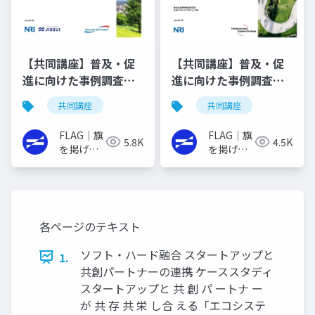
【共同講座】普及・促
【共同講座】普及・促
進に向けた事例調査報
進に向けた事例調査報
告書（令和3年度）
告書（令和4年度）
共同講座
共同講座
FLAG｜旗
FLAG｜旗
5.8K
4.5K
を掲げる
を掲げる
イノベー
イノベー
ターの実
ターの実
践書
践書
各ページのテキスト
ソフト・ハード融合 スタートアップと
1.
共創パートナーの連携 ケーススタディ
スタートアップと 共 創 パ ートナ ー
が 共 存 共 栄 し合 える「エコシステ