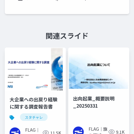
関連スライド
出向起業_概要説明
大企業への出戻り経験
_20250331
に関する調査報告書
スタチャレ
FLAG｜旗
FLAG｜
9.1K
11.5K