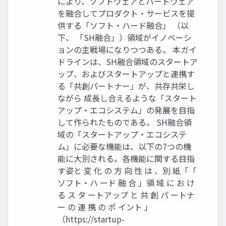
により、ソフトウェアとハードウェア
を融合してプロダクト・サービスを提
供する「ソフト・ハード融合」 （以
下、 「SH融合」）領域がイノベーシ
ョンの主戦場になりつつある。 本ガイ
ドラインは、SH融合領域のスタートア
ップ、およびスタートアップと連携す
る「共創パートナー」が、共存共栄し
ながら 成長し合えるような「スタート
アップ・エコシステム」の発展を目指
して作られたものである。 SH融合領
域の「スタートアップ・エコシステ
ム」に必要な機能は、以下の7つの機
能に大別される。各機能に関する目指
す姿と 変 化 の 方 向 性 は 、別 紙「「
ソフト・ハ ード 融 合 」領 域 に お け
る ス タ ートアップ と 共 創 パ ートナ
ー の 連 携 の ポ イント 」
（https://startup-