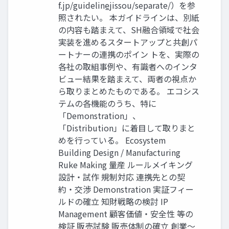
f.jp/guideline̲jissou/separate/）を参
照されたい。 本ガイドラインは、別紙
の内容も踏まえて、SH融合領域で社会
実装を進めるスタートアップと共創パ
ートナーの連携のポイン トを、実際の
各社の取組事例や、有識者へのインタ
ビュー結果を踏まえて、両者の視点か
ら取りまとめたものである。 エコシス
テムの各機能のうち、特に
「Demonstration」、
「Distribution」に着目して取りまと
めを行っている。 Ecosystem
Building Design / Manufacturing
Ruke Making 量産 ルールメイキング
設計・試作 規制対応 連携先との契
約・交渉 Demonstration 実証フィー
ルドの確立 知財戦略の検討 IP
Management 顧客価値・安全性 等の
検証 販売試験 販売体制の確立 創業〜