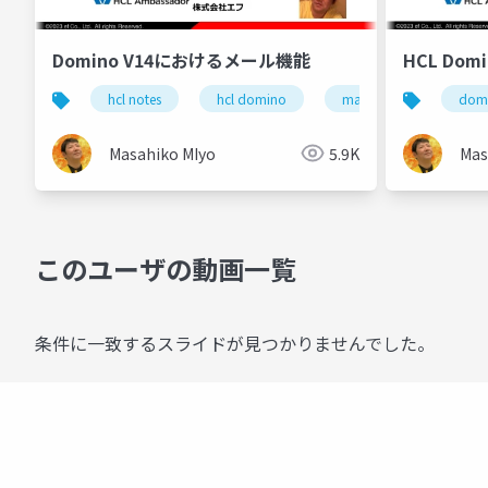
Domino V14におけるメール機能
HCL Dom
hcl notes
hcl domino
mail
domi
Masahiko MIyo
5.9K
Mas
このユーザの動画一覧
条件に一致するスライドが見つかりませんでした。