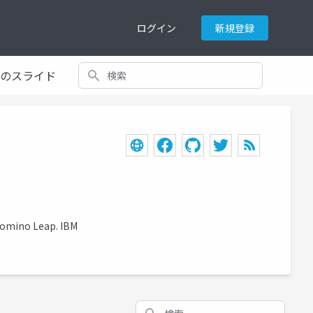
ログイン
新規登録
検索
てのスライド
 Domino Leap. IBM
検索