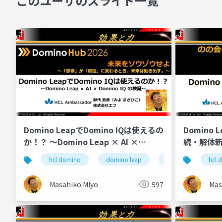
このユーザのスライド一覧
Domino LeapでDomino IQは使えるの
Domino 
か！？ ～Domino Leap × AI ×
続・解体
Domino IQ の検証～
hcl domino
domino leap
dominohub
hcl 
Masahiko MIyo
597
Mas