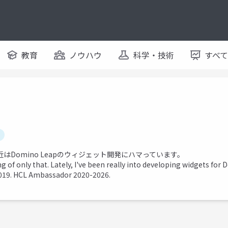
教育
ノウハウ
科学・技術
すべ
 最近はDomino Leapのウィジェット開発にハマっています。
g of only that. Lately, I've been really into developing widgets for
2019. HCL Ambassador 2020-2026.