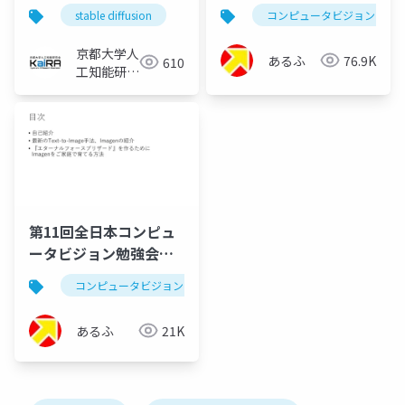
stable diffusion
コンピュータビジョン
京都大学人
あるふ
76.9K
610
工知能研究
会KaiRA
第11回全日本コンピュ
ータビジョン勉強会前
編 Imagenの紹介
コンピュータビジョン
text-to-image
imagen
あるふ
21K