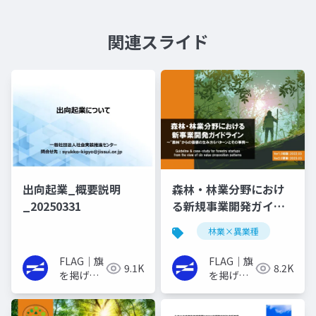
関連スライド
出向起業_概要説明
森林・林業分野におけ
_20250331
る新規事業開発ガイド
ライン
林業×異業種
FLAG｜旗
FLAG｜旗
9.1K
8.2K
を掲げる
を掲げる
イノベー
イノベー
ターの実
ターの実