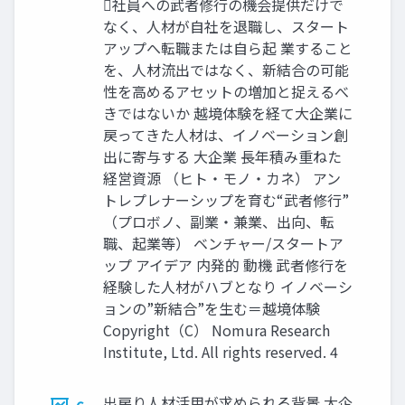
社員への武者修行の機会提供だけで
なく、人材が自社を退職し、スタート
アップへ転職または自ら起 業すること
を、人材流出ではなく、新結合の可能
性を高めるアセットの増加と捉えるべ
きではないか 越境体験を経て大企業に
戻ってきた人材は、イノベーション創
出に寄与する 大企業 ⾧年積み重ねた
経営資源 （ヒト・モノ・カネ） アン
トレプレナーシップを育む“武者修行”
（プロボノ、副業・兼業、出向、転
職、起業等） ベンチャー/スタートア
ップ アイデア 内発的 動機 武者修行を
経験した人材がハブとなり イノベーシ
ョンの”新結合”を生む＝越境体験
Copyright（C） Nomura Research
Institute, Ltd. All rights reserved. 4
出戻り人材活用が求められる背景 大企