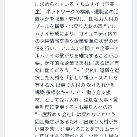
に求められている アルムナイ（卒業
生） ネットワークの構築 • 退職者の活
躍状況を収集・管理し、即戦力人材の
プールを構築 • 出戻り人材の声 “アル
ムナイ形成により、コミュニティ内で
の採用情報交換や企業変革の状況の発
信を行い、 アルムナイ同士や企業ーア
ルムナイの繋がりを維持することが必
要。保守的な企業であれば あるほど有
効に働くだろう。” • 自発的に退職を選
択した人材を「新しい視点・スキルを
有する人 出戻り人材の 受け入れ体制
構築 多様なキャリア・ 働き方支援
材」として受け入れ、適切な人事・賃
金制度に変更する • 出戻り人材の声
“一度辞めた会社には戻れないという
固定概念があるため、出戻り人材が負
い目を感じず 戻れることをアルムナイ
に周知する必要がある。出戻り人材向