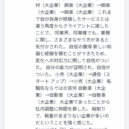
材（大企業） 娯楽（大企業）→娯楽
（大企業） →娯楽（大企業） これま
で自分自身が経験したサービスとは
違う角度からクライアントに接した
ことで、 同業界、同業種でも、業務
に関し、さまざまなやり方があると
気付かされた。 自信の獲得 新しい知
識と経験を積むことができたため、
変化への対応力に関して自信がつい
た。 自分の能力が証明され、自信が
ついた。 小売（大企業）→通信（ス
タート アップ）→小売（大企業） 転
職先ならではの苦労 自動車（大企
業）→自動車 （大企業）→自動車
（大企業） 大企業であったことから
社内調整に時間を要した。 縦割り
で、裁量があまりない企業が多いの
だということを強く感じた。