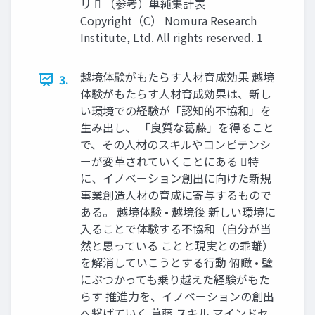
リ  （参考）単純集計表
Copyright（C） Nomura Research
Institute, Ltd. All rights reserved. 1
越境体験がもたらす人材育成効果 越境
3.
体験がもたらす人材育成効果は、新し
い環境での経験が「認知的不協和」を
生み出し、 「良質な葛藤」を得ること
で、その人材のスキルやコンピテンシ
ーが変革されていくことにある 特
に、イノベーション創出に向けた新規
事業創造人材の育成に寄与するもので
ある。 越境体験 • 越境後 新しい環境に
入ることで体験する不協和（自分が当
然と思っている ことと現実との乖離）
を解消していこうとする行動 俯瞰 • 壁
にぶつかっても乗り越えた経験がもた
らす 推進力を、イノベーションの創出
へ繋げていく 葛藤 スキル マインドセ