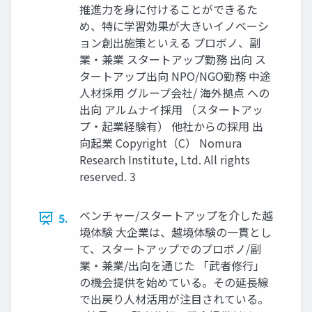
推進力を身に付けることができるた
め、特に学習効果が大きいイノベーシ
ョン創出施策といえる プロボノ、副
業・兼業 スタートアップ勤務 出向 ス
タートアップ出向 NPO/NGO勤務 中途
人材採用 グループ会社/ 海外拠点 への
出向 アルムナイ採用 （スタートアッ
プ・起業経験有） 他社からの採用 出
向起業 Copyright（C） Nomura
Research Institute, Ltd. All rights
reserved. 3
ベンチャー/スタートアップを介した越
5.
境体験 大企業は、越境体験の一貫とし
て、スタートアップでのプロボノ/副
業・兼業/出向を通じた 「武者修行」
の機会提供を始めている。その延⾧線
で出戻り人材活用が注目されている。