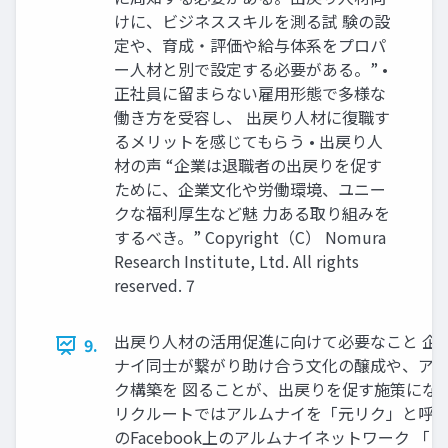
けに、ビジネススキルを測る試 験の設
定や、育成・評価や給与体系をプロパ
ー人材と別で設定する必要がある。” •
正社員に留まらない雇用形態で多様な
働き方を受容し、 出戻り人材に復職す
るメリットを感じてもらう • 出戻り人
材の声 “企業は退職者の出戻りを促す
ために、企業文化や労働環境、ユニー
クな福利厚生など魅 力ある取り組みを
するべき。” Copyright（C） Nomura
Research Institute, Ltd. All rights
reserved. 7
出戻り人材の活用促進に向けて必要なこと 企
9.
ナイ同士が繋がり助け合う文化の醸成や、ア
ク構築を 図ることが、出戻りを促す施策にな
リクルートではアルムナイを「元リク」と呼ぶ
のFacebook上のアルムナイネットワーク 「