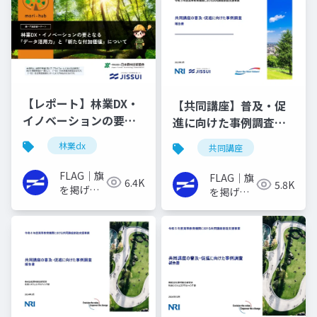
践書
践書
【レポート】林業DX・
【共同講座】普及・促
イノベーションの要と
進に向けた事例調査報
なる『データ活用力』
告書（令和3年度）
林業dx
共同講座
と『新たな付加価値』
について
FLAG｜旗
FLAG｜旗
6.4K
5.8K
を掲げる
を掲げる
イノベー
イノベー
ターの実
ターの実
践書
践書