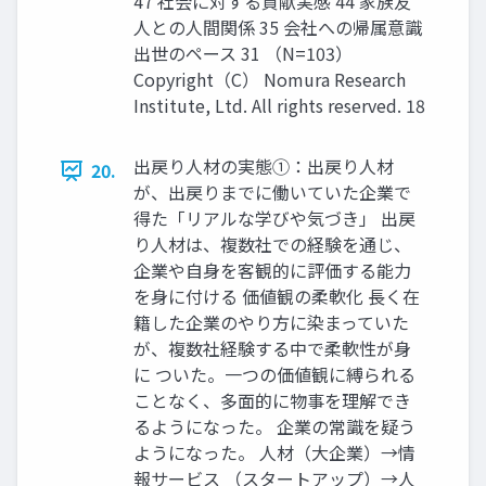
47 社会に対する貢献実感 44 家族友
人との人間関係 35 会社への帰属意識
出世のペース 31 （N=103）
Copyright（C） Nomura Research
Institute, Ltd. All rights reserved. 18
出戻り人材の実態①：出戻り人材
20.
が、出戻りまでに働いていた企業で
得た「リアルな学びや気づき」 出戻
り人材は、複数社での経験を通じ、
企業や自身を客観的に評価する能力
を身に付ける 価値観の柔軟化 ⾧く在
籍した企業のやり方に染まっていた
が、複数社経験する中で柔軟性が身
に ついた。一つの価値観に縛られる
ことなく、多面的に物事を理解でき
るようになった。 企業の常識を疑う
ようになった。 人材（大企業）→情
報サービス （スタートアップ）→人