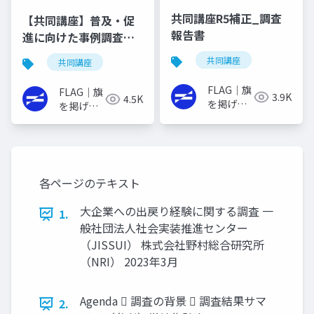
共同講座R5補正_調査
【共同講座】普及・促
報告書
進に向けた事例調査報
告書（令和4年度）
共同講座
共同講座
FLAG｜旗
FLAG｜旗
3.9K
4.5K
を掲げる
を掲げる
イノベー
イノベー
ターの実
ターの実
践書
践書
各ページのテキスト
大企業への出戻り経験に関する調査 一
1.
般社団法人社会実装推進センター
（JISSUI） 株式会社野村総合研究所
（NRI） 2023年3月
Agenda  調査の背景  調査結果サマ
2.