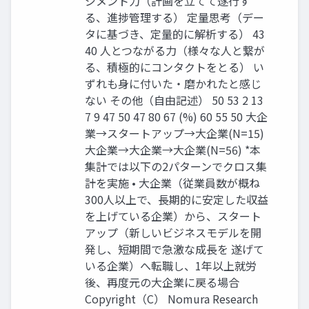
ジメント力（計画を立てて遂行す
る、進捗管理する） 定量思考（デー
タに基づき、定量的に解析する） 43
40 人とつながる力（様々な人と繋が
る、積極的にコンタクトをとる） い
ずれも身に付いた・磨かれたと感じ
ない その他（自由記述） 50 53 2 13
7 9 47 50 47 80 67 (%) 60 55 50 大企
業→スタートアップ→大企業(N=15)
大企業→大企業→大企業(N=56) *本
集計では以下の2パターンでクロス集
計を実施 • 大企業（従業員数が概ね
300人以上で、⾧期的に安定した収益
を上げている企業）から、スタート
アップ（新しいビジネスモデルを開
発し、短期間で急激な成⾧を 遂げて
いる企業）へ転職し、1年以上就労
後、再度元の大企業に戻る場合
Copyright（C） Nomura Research