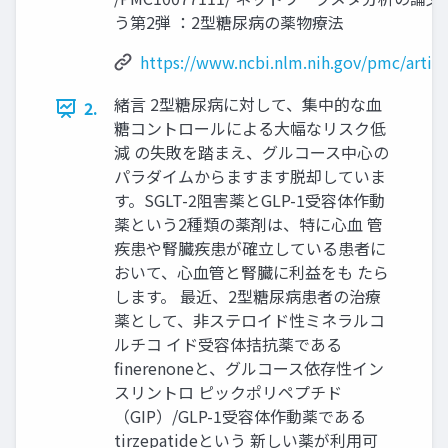
う第2弾 ：2型糖尿病の薬物療法
https://www.ncbi.nlm.nih.gov/pmc/arti
緒言 2型糖尿病に対して、集中的な血
2.
糖コントロールによる大幅なリスク低
減 の失敗を踏まえ、グルコース中心の
パラダイムからますます脱却していま
す。SGLT-2阻害薬とGLP-1受容体作動
薬という2種類の薬剤は、特に心血 管
疾患や腎臓疾患が確立している患者に
おいて、心血管と腎臓に利益をも たら
します。 最近、2型糖尿病患者の治療
薬として、非ステロイド性ミネラルコ
ルチコ イド受容体拮抗薬である
finerenoneと、グルコース依存性イン
スリントロ ピックポリペプチド
（GIP）/GLP-1受容体作動薬である
tirzepatideという 新しい薬が利用可