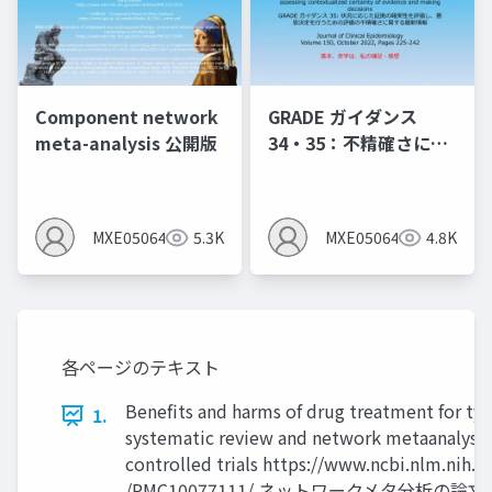
Component network
GRADE ガイダンス
meta-analysis 公開版
34・35：不精確さにの
評価について（2024年
10月時点で重要なこと
は以下のnoteに記載し
MXE05064
5.3K
MXE05064
4.8K
たので、いずれ削除予
定）
各ページのテキスト
Benefits and harms of drug treatment for typ
1.
systematic review and network metaanalysis
controlled trials https://www.ncbi.nlm.nih.g
/PMC10077111/ ネットワークメタ分析の