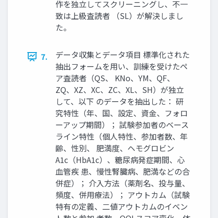
作を独立してスクリーニングし、不一
致は上級査読者 （SL）が解決しまし
た。
データ収集とデータ項目 標準化された
7.
抽出フォームを用い、訓練を受けたペ
ア査読者（QS、 KNo、YM、QF、
ZQ、XZ、XC、ZC、XL、SH）が独立
して、以下 のデータを抽出した： 研
究特性（年、国、設定、資金、フォロ
ーアップ期間）； 試験参加者のベース
ライン特性（個人特性、参加者数、年
齢、性別、 肥満度、ヘモグロビン
A1c（HbA1c）、糖尿病発症期間、心
血管疾 患、慢性腎臓病、肥満などの合
併症）； 介入方法（薬剤名、投与量、
頻度、併用療法）； アウトカム（試験
特有の定義、二値アウトカムのイベン