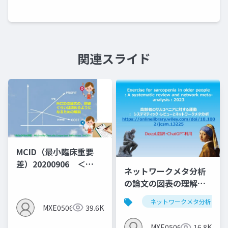
関連スライド
MCID（最小臨床重要
差）20200906 ＜
ネットワークメタ分析
MID（群間差）でなく
の論文の図表の理解し
MIC（群間内MID)の説
よう第1弾：サルコペニ
明となっている＞
ネットワークメタ分析
アと運動のNMA
MXE05064
39.6K
MXE05064
16.8K