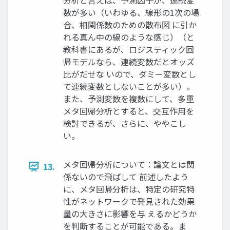
分析と言えば、予測因子が、連続変
数が多い（いわゆる、線形の1次の場
合、相関係数のための散布図 に引か
れる真ん中の線のような感じ）（と
教科書にあるが、ロジスティック回
帰モデルなら、連続変数だとオッズ
比がだせな いので、ダミー変数とし
て連続変数としないことが多い）。
また、予測変数を複数にして、多重
メタ回帰分析とすると、交互作用を
検討できるが、さらに、ややこし
い。
メタ回帰分析について：論文とは関
13.
係ないので飛ばして 前述したよう
に、メタ回帰分析は、特定の研究特
性がネットワークで発見された効果
量の大きさに影響を与 えるかどうか
を判断することが可能である。ま