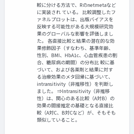
較に分ける方法で、Rのnetmetaなど
に実装され ている。 比較調整したフ
ァネルプロットは、出版バイアスを
反映する可能性がある大規模研究効
果のグローバルな影響を評価しまし
た。 各直接比較と結果の潜在的な効
果修飾因子（すなわち、基準年齢、
性別、BMI、HbA1c、心血管疾患の割
合、糖尿病の期間）の分布比 較に基
づいて、および各薬剤と結果に対す
る治療効果のメタ回帰に基づいて、
intransitivity（非推移性）を判断し
ました。 ⇒Intransitivity（非推移
性）は、関心のある比較（A対B）の
効果の間接推定の基礎となる直接比
較（A対C、B対Cなど）が、そもそも
類似していること。