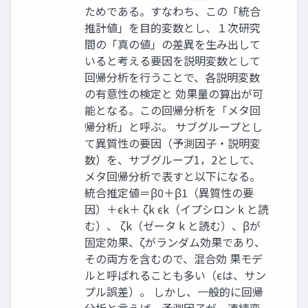
ためである。すなわち、この「統合
推計値」を目的変数とし、１次研究
間の「真の値」の差異を生み出して
いると考える要因を説明変数として
回帰分析を行うことで、各説明変数
の有意性の検定と 効果量の算出が可
能となる。この回帰分析を「メタ回
帰分析」と呼ぶ。 サブグループとし
て異質性の要因（予測因子・説明変
数）を、サブグループ1，2として、
メタ回帰分析で表すと以下になる。
統合推定値＝β0＋β1（異質性の要
因）＋ϵk＋ ζk ϵk（イプシロン k と読
む）、 ζk（ゼータ k と読む）、βが
固定効果、ζがランダム効果であり、
その両方を含むので、混合効 果モデ
ルと呼ばれることも多い（ϵは、サン
プル誤差）。 しかし、一般的に回帰