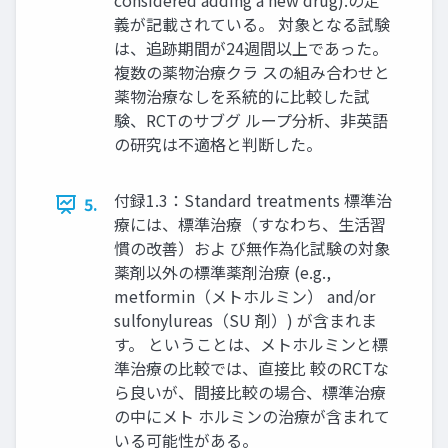
considered adding a new drug).の定
義が記載されている。 対象となる試験
は、追跡期間が24週間以上であった。
複数の薬物治療クラ スの組み合わせと
薬物治療なしを系統的に比較した試
験、RCTのサブグ ループ分析、非英語
の研究は不適格と判断した。
付録1.3：Standard treatments 標準治
5.
療には、標準治療（すなわち、生活習
慣の改善）およ び無作為化試験の対象
薬剤以外の標準薬剤治療 (e.g.,
metformin（メトホルミン） and/or
sulfonylureas（SU 剤）) が含まれま
す。 ということは、メトホルミンと標
準治療の比較では、直接比 較のRCTな
ら良いが、間接比較の場合、標準治療
の中にメト ホルミンの治療が含まれて
いる可能性がある。