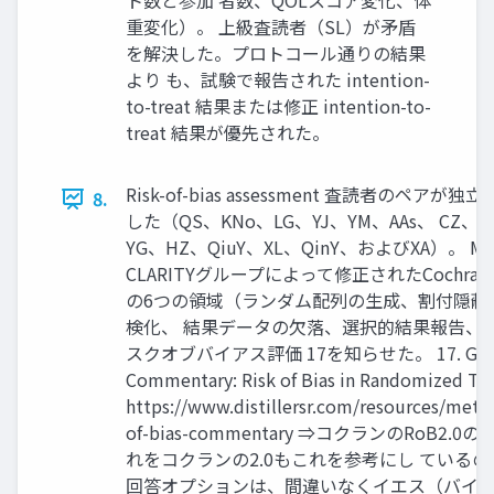
ト数と参加 者数、QOLスコア変化、体
重変化）。 上級査読者（SL）が矛盾
を解決した。プロトコール通りの結果
より も、試験で報告された intention-
to-treat 結果または修正 intention-to-
treat 結果が優先された。
Risk-of-bias assessment 査読者のペ
8.
した（QS、KNo、LG、YJ、YM、AAs、 CZ、J
YG、HZ、QiuY、XL、QinY、およびXA）。 McMas
CLARITYグループによって修正されたCochrane ris
の6つの領域（ランダム配列の生成、割付隠蔽
検化、 結果データの欠落、選択的結果報告、
スクオブバイアス評価 17を知らせた。 17. Guyatt G
Commentary: Risk of Bias in Randomized Trial
https://www.distillersr.com/resources/metho
of-bias-commentary ⇒コクランのRoB
れをコクランの2.0もこれを参考にし ている
回答オプションは、間違いなくイエス（バイ