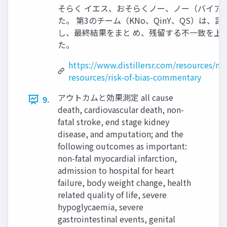
そらく イエス、おそらくノー、ノー（バイア
た。 第3のチーム（KNo、QinY、QS）は
し、最終結果をまと め、残留する不一致を上
た。
https://www.distillersr.com/resources/m
resources/risk-of-bias-commentary
アウトカムと効果測定 all cause
9.
death, cardiovascular death, non-
fatal stroke, end stage kidney
disease, and amputation; and the
following outcomes as important:
non-fatal myocardial infarction,
admission to hospital for heart
failure, body weight change, health
related quality of life, severe
hypoglycaemia, severe
gastrointestinal events, genital