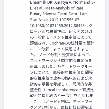
Bhaumik DK, Amatya A, Normand S-
L, et al.. Meta-Analysis of Rare
Binary Adverse Event Data. J Am
Stat Assoc 2012;107:555-67.
10.1080/01621459.2012.664484. グ
ローバルな異質性は、研究間の分散
の一般化モーメント推定値によって
評価され、CochranのQ統計量の設計
ベース分解によって検定 されまし
た。 ノード分割と逆算法によって、
ネットワークから間接的な推定値を
計算しました。各ネットワークルー
プについて、直接的な推定値と 間接
的な推定値の比率の臨床的および統
計的な意義を考慮して、局所的な非
整合性（ local incoherence・直接比
較と間接比較の不一 致）を判断しま
した。⇒ノード分割は、ネットワー
クメタ分析から、直接比較と間接比