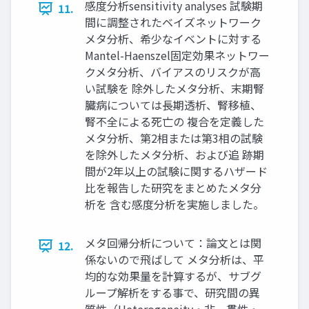
感度分析sensitivity analyses 試験期
11.
間に調整されたベイズネットワーク
メタ分析、希少なイベントに対する
Mantel-Haenszel固定効果ネットワー
クメタ分析、バイアスのリスクが高
い試験を 除外したメタ分析、末期腎
臓病については長期透析、腎移植、
腎不全による死亡の 複合を定義した
メタ分析、第2相または第3相の試験
を除外したメタ分析、および追 跡期
間が2年以上の試験に関するハザード
比を報告した研究をまとめたメタ分
析を 含む感度分析を実施しました。
メタ回帰分析について：論文とは関
12.
係ないので飛ばして メタ分析は、平
均的な効果量を計算するが、サブグ
ループ解析をする事で、研究間の異