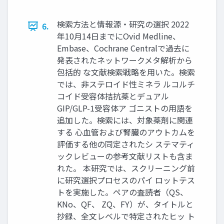
検索方法と情報源・研究の選択 2022
6.
年10月14日までにOvid Medline、
Embase、Cochrane Centralで過去に
発表されたネットワークメタ解析から
包括的 な文献検索戦略を用いた。検索
では、非ステロイド性ミネラ ルコルチ
コイド受容体拮抗薬とデュアル
GIP/GLP-1受容体ア ゴニストの用語を
追加した。検索には、対象薬剤に関連
する 心血管および腎臓のアウトカムを
評価する他の同定されたシ ステマティ
ックレビューの参考文献リストも含ま
れた。 本研究では、スクリーニング前
に研究選択プロセスのパイ ロットテス
トを実施した。ペアの査読者（QS、
KNo、QF、 ZQ、FY）が、タイトルと
抄録、全文レベルで特定されたヒッ ト