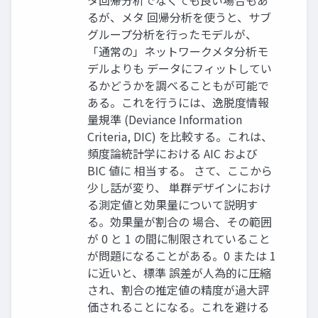
タ回帰分析でなくても良い場合もあ
るが、メタ 回帰分析を使うと、サブ
グループ分析を行ったモデルが、
「通常の」ネットワークメタ分析モ
デルよりも データにフィットしてい
るかどうかを調べることもが可能で
ある。これを行うには、逸脱度情報
量規準 (Deviance Information
Criteria, DIC) を比較する。これは、
頻度論統計学における AIC および
BIC 値に 相当する。 さて、ここから
少し話が変り、 単群デザインにおけ
る測定値と効果量について説明す
る。効果量が割合の 場合、その範囲
が 0 と 1 の間に制限されていること
が問題になることがある。0 または 1
に近いと、標準 誤差が人為的に圧縮
され、割合の推定値の精度が過大評
価されることになる。これを避ける