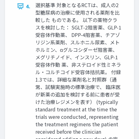
選択基準 対象となるRCTは、成人の2
4.
型糖尿病の治療に使用される薬剤を比
較した ものである。 以下の薬物クラ
スを検討した： SGLT-2阻害薬、GLP-1
受容体作動薬、 DPP-4阻害薬、チアゾ
リジン系薬剤、スルホニル尿素、メト
ホルミン、αグルコシダーゼ阻害薬、
メグリチノイド、インスリン、GLP-1
受容体作動 薬、非ステロイド性ミネラ
ル・コルチコイド受容体拮抗薬。 付録
1.3では、詳細な薬剤名と対照群（通
常、試験実施時の標準治療で、 臨床医
が新薬の追加を検討する前に患者が受
けた治療レジメンを表す） (typically
standard treatment at the time the
trials were conducted, representing
the treatment regimens the patient
received before the clinician