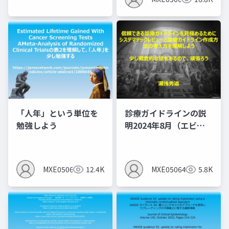
「人年」という単位を
診療ガイドラインの説
勉強しよう
明2024年8月（エビデ
ンスレベルとエビデン
スプロファイルを作る
とMindsの間違いあ
MXE05064
12.4K
MXE05064
5.8K
り）