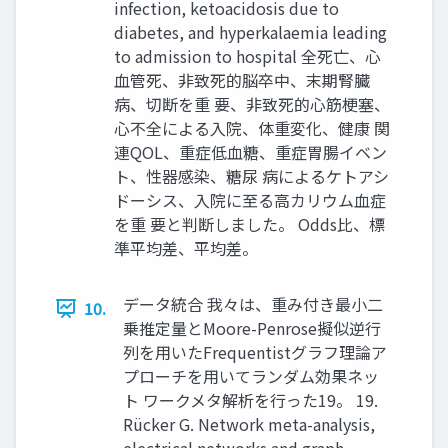
infection, ketoacidosis due to
diabetes, and hyperkalaemia leading
to admission to hospital 全死亡、心
血管死、非致死的脳卒中、末期腎臓
病、切断を重 要、非致死的心筋梗塞、
心不全による入院、体重変化、健康 関
連QOL、重症低血糖、重症胃腸イベン
ト、性器感染、糖尿 病によるケトアシ
ドーシス、入院に至る高カリウム血症
を重 要と判断しました。 Odds比、標
準平均差、平均差。
データ統合 我々は、重み付き最小二
10.
乗推定量とMoore-Penrose擬似逆行
列を用いたFrequentistグラフ理論ア
プローチを用いてランダム効果ネッ
ト ワークメタ解析を行った19。 19.
Rücker G. Network meta-analysis,