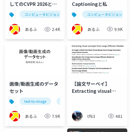
Captioningと私
してのCVPR 2026と
Just image
コンピュータビジョン
コンピュータビジョン
生成ai
text-to-image
Transformers
あるふ
9.9K
あるふ
2.4K
画像/動画生成のデータ
【論文サーベイ】
セット
Extracting visual
concepts from Large
text-to-image
生成ai
コンピュータビジョン
Diffusion Models
あるふ
7.9K
tf63
481