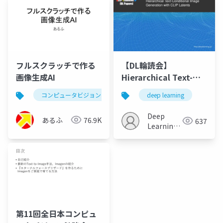
フルスクラッチで作る
【DL輪読会】
画像生成AI
Hierarchical Text-
Conditional Image
コンピュータビジョン
text-to-image
deep learning
imagen
Generation with CLIP
Latents
Deep
あるふ
76.9K
637
Learning
JP
第11回全日本コンピュ