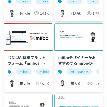
miibo
miibodesigner
miibo
miiboガイド
miibo ai con
mii
岡大徳
14.1K
岡大徳
1.7K
会話型AI構築プラット
miiboデザイナーがお
フォーム「miibo」サ
すすめするmiiboの会
ービス説明資料
話コンテンツの作り方
miibo
miibodesigner
miibopartner
会話型ai
mii
岡大徳
5.6K
岡大徳
327