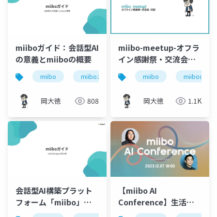
miiboガイド：会話型AI
miibo-meetup-オフラ
の意義とmiiboの概要
イン感謝祭・交流会対
談
miibo
miiboガイド
会話型aiの意義
miibo
miibodesign
mii
岡大徳
808
岡大徳
1.1K
会話型AI構築プラット
【miibo AI
フォーム「miibo」ガ
Conference】生活や
イド
仕事に「溶けこむAI」