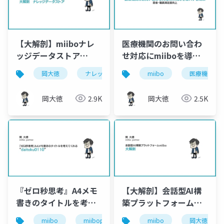
【大解剖】miiboナレ
医療機関のお問い合わ
ッジデータストア
せ対応にmiiboを導入
[miiboDesigner岡大
する効果-患者･職員満
岡大徳
ナレッジデータストア
miibo
miibo
医療機関
mii
徳]
足度向上
岡大徳
2.9K
岡大徳
2.5K
『ゼロ秒思考』A4メモ
【大解剖】会話型AI構
書きのタイトルを考え
築プラットフォーム
てくれる
miibo[岡大徳
miibo
miibopartner
a4メモ書き
miibo
岡大徳
ゼロ秒