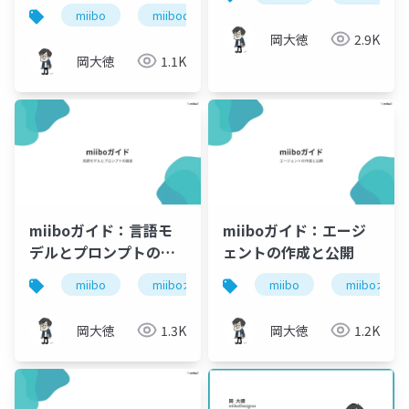
miibo
miibodesigner
miiboコンサルティング
岡大徳
2.9K
岡大徳
1.1K
miiboガイド：言語モ
miiboガイド：エージ
デルとプロンプトの設
ェントの作成と公開
定
miibo
miiboガイド
miibodesigner
miibo
miiboガイド
言語
岡大徳
1.3K
岡大徳
1.2K