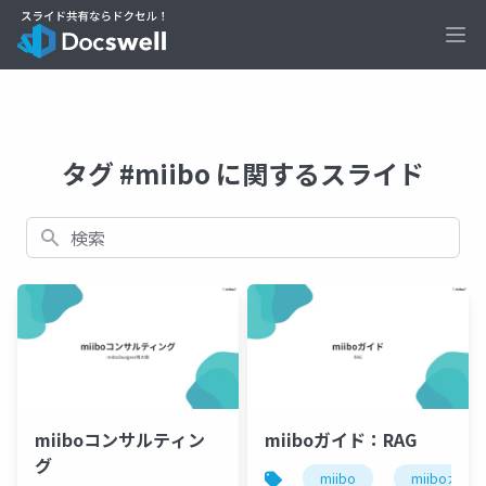
Ope
タグ #miibo に関するスライド
検索
miiboコンサルティン
miiboガイド：RAG
グ
miibo
miiboガイド