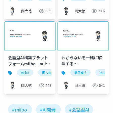
miibo「daitoku0110」
miibopartner]
岡大徳
359
岡大徳
2.1K
会話型AI構築プラット
わからないを一緒に解
フォームmiibo miibo
決する
partner【岡大徳】
ChatGPT「daitoku0110」
miibo
岡大徳
miibopartner
問題解決
会話型ai
chatgpt
岡大徳
448
岡大徳
641
#miibo
#AI開発
#会話型AI