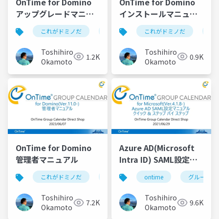
OnTime for Domino
OnTime for Domino
アップグレードマニュ
インストールマニュア
アル
ル
これがドミノだ
ontime
これがドミノだ
hcl
domino
on
Toshihiro
Toshihiro
1.2K
0.9K
Okamoto
Okamoto
OnTime for Domino
Azure AD(Microsoft
管理者マニュアル
Intra ID) SAML設定マ
ニュアル
これがドミノだ
ontime
ontime
hcl
domino
グループカ
Toshihiro
Toshihiro
7.2K
9.6K
Okamoto
Okamoto