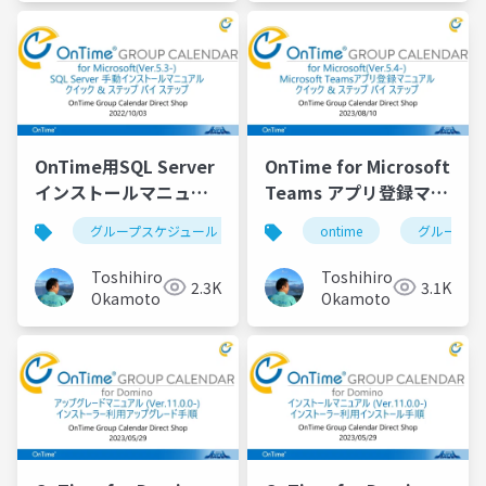
OnTime用SQL Server
OnTime for Microsoft
インストールマニュア
Teams アプリ登録マニ
ル
ュアル
グループスケジュール
ontime
ontime
グループカレンダ
グループカ
Toshihiro
Toshihiro
2.3K
3.1K
Okamoto
Okamoto