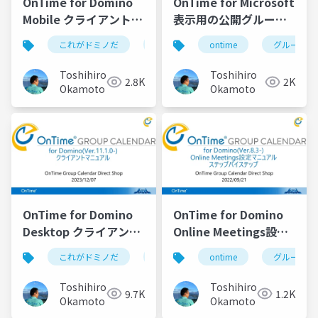
OnTime for Domino
OnTime for Microsoft
Mobile クライアントマ
表示用の公開グループ
ニュアル
設定例資料
これがドミノだ
ontime
ontime
hcl
domino
グループカ
Toshihiro
Toshihiro
2.8K
2K
Okamoto
Okamoto
OnTime for Domino
OnTime for Domino
Desktop クライアント
Online Meetings設定
マニュアル
マニュアル
これがドミノだ
ontime
ontime
hcl
domino
グループカ
Toshihiro
Toshihiro
9.7K
1.2K
Okamoto
Okamoto