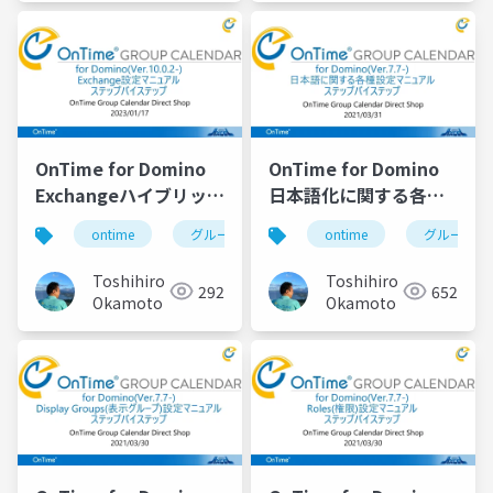
OnTime for Domino
OnTime for Domino
Exchangeハイブリッド
日本語化に関する各種
設定マニュアル
設定マニュアル
ontime
グループカレンダー
ontime
組織カレンダー
グループカ
Toshihiro
Toshihiro
292
652
Okamoto
Okamoto