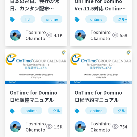
日本の祝日、会社の休
OnTime for Domino
日、カンタン配布
Ver.11.5対応 OnTime
「OnTimeイベント管
検定テスト (管理者編)
hcl
ontime
組織スケジュール
ontime
グループカ
組織カレン
理」 第76回のの会登
導入から日本語化と設
壇資料 2025年7月10
定まで
Toshihiro
Toshihiro
4.1K
558
日(木)
Okamoto
Okamoto
OnTime for Domino
OnTime for Domino
日程調整マニュアル
日程予約マニュアル
ontime
グループカレンダー
ontime
組織カレンダー
グループカ
Toshihiro
Toshihiro
1.5K
754
Okamoto
Okamoto