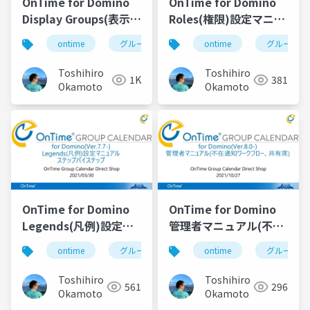
OnTime for Domino
OnTime for Domino
Display Groups(表示グ
Roles(権限)設定マニュ
ループ)設定マニュアル
アル
ontime
グループカレンダー
ontime
組織カレンダー
グループカ
Toshihiro
Toshihiro
1K
381
Okamoto
Okamoto
OnTime for Domino
OnTime for Domino
Legends(凡例)設定マ
管理者マニュアル(不在
ニュアル
通知ワークフロー、共
ontime
グループカレンダー
ontime
組織カレンダー
グループカ
有席)
Toshihiro
Toshihiro
561
296
Okamoto
Okamoto