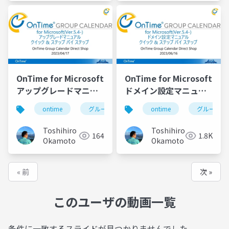
OnTime for Microsoft
OnTime for Microsoft
アップグレードマニュ
ドメイン設定マニュア
アル
ル
ontime
グループカレンダー
ontime
組織カレンダー
グループカ
Toshihiro
Toshihiro
164
1.8K
Okamoto
Okamoto
« 前
次 »
このユーザの動画一覧
条件に一致するスライドが見つかりませんでした。