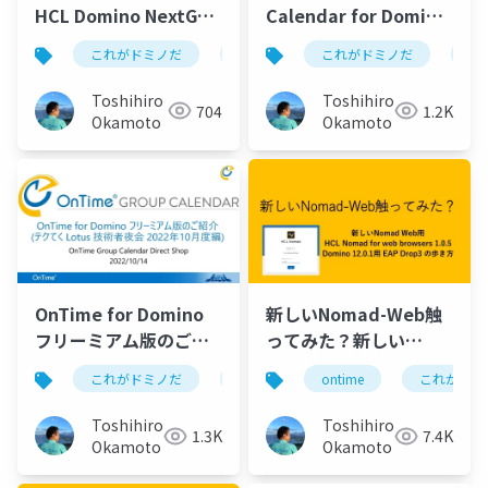
になってる
HCL Domino NextGen
Calendar for Domino
Jam 2023/02/15
Freemium(フリーミア
これがドミノだ
ontime
これがドミノだ
hcl
domino
on
2023年2⽉15⽇にHCL
ム版) は有効なDomino
ジャパン本社で開催さ
CCBライセンスをお持
Toshihiro
Toshihiro
704
1.2K
れていた「Domino
ちなら追加費用無しで
Okamoto
Okamoto
Next-Gen Jam
利用できるという説明
Tokyo」でOnTime for
Domino フリーミアム
版を紹介させていただ
きました。今回は主に
製品版との機能比較及
び HCL NotesやHCL
OnTime for Domino
新しいNomad-Web触
Verse標準のカレンダ
フリーミアム版のご紹
ってみた？新しい
ーとの画面比較などの
介 (テクてく Lotus 技
Nomad Web用 HCL
内容もご紹介していま
これがドミノだ
ontime
ontime
hcl
domino
これがドミ
術者夜会 2022年10月度
Nomad for web
す。
編)
browsers 1.0.5
Toshihiro
Toshihiro
1.3K
7.4K
Domino 12.0.1用 EAP
Okamoto
Okamoto
Drop3 の歩き方