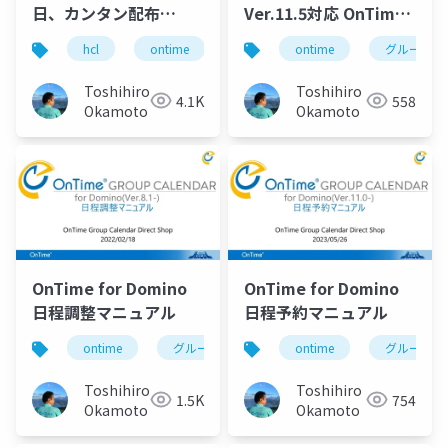
日、カンタン配布
Ver.11.5対応 OnTime
「OnTimeイベント管
検定テスト (管理者編)
hcl
ontime
組織スケジュール
ontime
グループカ
組織カレン
理」 第76回のの会登
導入から日本語化と設
壇資料 2025年7月10
定まで
Toshihiro
Toshihiro
4.1K
558
日(木)
Okamoto
Okamoto
OnTime for Domino
OnTime for Domino
日程調整マニュアル
日程予約マニュアル
ontime
グループカレンダー
ontime
組織カレンダー
グループカ
Toshihiro
Toshihiro
1.5K
754
Okamoto
Okamoto