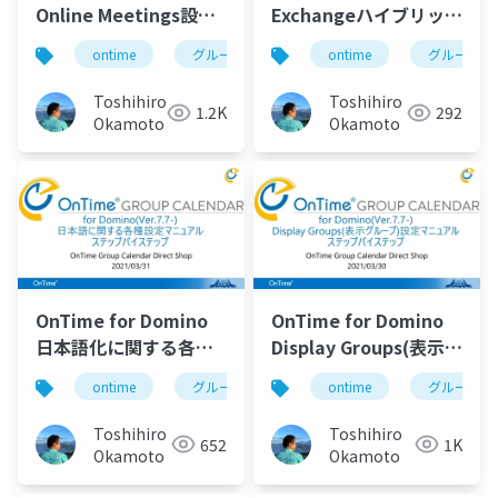
Online Meetings設定
Exchangeハイブリッド
マニュアル
設定マニュアル
ontime
グループカレンダー
ontime
組織カレンダー
グループカ
Toshihiro
Toshihiro
1.2K
292
Okamoto
Okamoto
OnTime for Domino
OnTime for Domino
日本語化に関する各種
Display Groups(表示グ
設定マニュアル
ループ)設定マニュアル
ontime
グループカレンダー
ontime
組織カレンダー
グループカ
Toshihiro
Toshihiro
652
1K
Okamoto
Okamoto