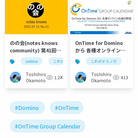
のの会(notes knows
OnTime for Domino
community) 第41回
から 各種オンライン会
engage.ug Dominoに
議の開催
ontime
これがドミノだ
これがドミノだ
domino
hcl
on
関する重要情報のフィ
ードバック及び2022年
Toshihiro
Toshihiro
1.2K
413
7月8月のイベント連絡
Okamoto
Okamoto
#Domino
#OnTime
#OnTime Group Calendar