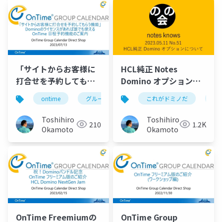
「サイトからお客様に
HCL純正 Notes
打合せを予約してもら
Domino オプションに
う機能」Dominoのラ
ついて HCL Domino
ontime
グループカレンダー
これがドミノだ
組織カレンダー
do
イセンスがあれば誰で
Leap OPTION!
も使えるOnTime 日程
1.Dominoに外部データ
Toshihiro
Toshihiro
210
1.2K
予約機能のご案内
連係、ワークフロー、
Okamoto
Okamoto
フォーム作成を追加実
装 2.Dominoサーバー
にインストール、追加
サーバーの新規構築必
要なし 3.Dominoの追
加オプションだから必
要な人だけ買えるよう
OnTime Freemiumの
OnTime Group