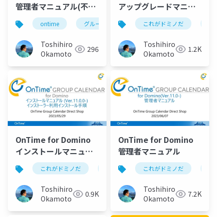
管理者マニュアル(不在
アップグレードマニュ
通知ワークフロー、共
アル
ontime
グループカレンダー
これがドミノだ
組織カレンダー
on
有席)
Toshihiro
Toshihiro
296
1.2K
Okamoto
Okamoto
OnTime for Domino
OnTime for Domino
インストールマニュア
管理者マニュアル
ル
これがドミノだ
ontime
これがドミノだ
hcl
domino
on
Toshihiro
Toshihiro
0.9K
7.2K
Okamoto
Okamoto