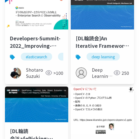
Developers-Summit-
[DL輪読会]An
2022_Improving-
Iterative Framework
Digital-Customer-
for Self-supervised
elasticsearch
elastic stack
deep learning
elastic
elastics
Experience-with-
Deep Speaker
Enterprise_SearchAndObservability-
Representation
Shotaro
Deep
>100
250
20220218
Learning
Suzuki
Learning
JP
[DL輪読
会]SafePicking: