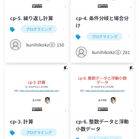
cp-5. 繰り返し計算
cp-4. 条件分岐と場合分
け
プログラミング
c
while
for
繰り
プログラミング
c
kunihikokaneko
150
kunihikokaneko
281
cp-3. 計算
cp-6. 整数データと浮動
小数データ
プログラミング
c
計算
変数
変