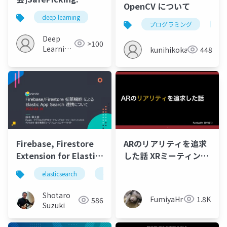
OpenCV について
Learning Safe Object
deep learning
Extraction via
プログラミング
op
Object-Level
Deep
>100
Mapping (ICRA2022)
Learning
kunihikokaneko
448
JP
Firebase, Firestore
ARのリアリティを追求
Extension for Elastic
した話 XRミーティング
App Search
2022/2/16
elasticsearch
elastic stack
elastic cloud enterpri
Integration-20220216
Shotaro
FumiyaHr
1.8K
586
Suzuki