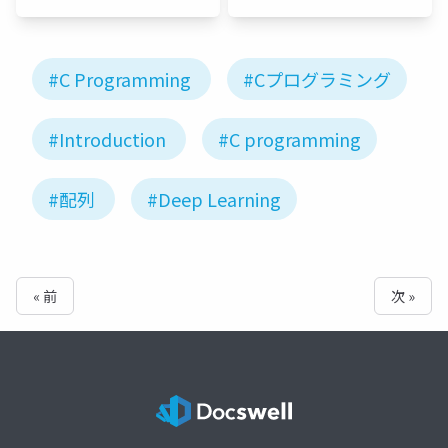
#C Programming
#Cプログラミング
#Introduction
#C programming
#配列
#Deep Learning
« 前
次 »