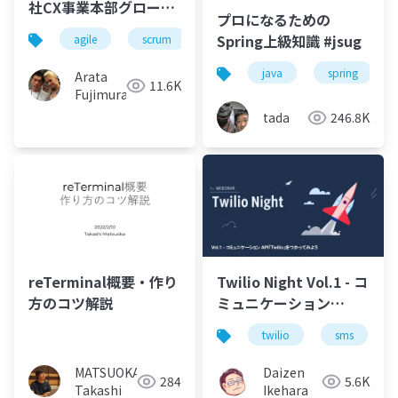
社CX事業本部グローバ
プロになるための
ル事業部のご紹介
Spring上級知識 #jsug
agile
scrum
offshore
vietnam
m
java
spring
Arata
11.6K
Fujimura
tada
246.8K
reTerminal概要・作り
Twilio Night Vol.1 - コ
方のコツ解説
ミュニケーション
API「Twilio」を使って
twilio
sms
みよう
MATSUOKA
Daizen
284
5.6K
Takashi
Ikehara