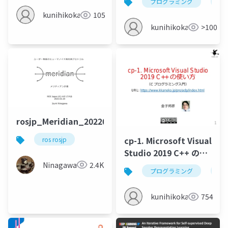
プログラミング
c
kunihikokaneko
105
kunihikokaneko
>100
rosjp_Meridian_20220220
cp-1. Microsoft Visual
ros rosjp
Studio 2019 C++ の使
い方
Ninagawa123
2.4K
プログラミング
c
kunihikokaneko
754