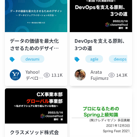
データの価値を最大化
DevOpsを支える原則、
させるためのデザイン
3つの道
～データビジュアライ
devsumi
agile
devops
ゼーションの方法～
#devsumi 17-E-2
Yahoo!
Arata
13.1K
14.3K
デベロッ
Fujimura
パーネッ
トワーク
クラスメソッド株式会