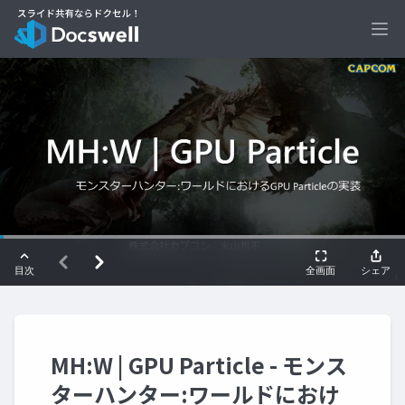
Ope
MH:W | GPU Particle - モンス
ターハンター:ワールドにおけ