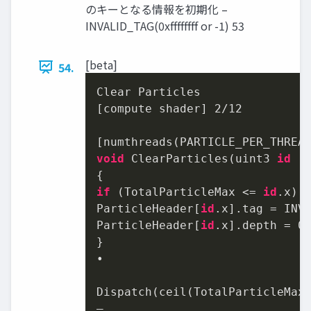
のキーとなる情報を初期化 –
INVALID_TAG(0xffffffff or -1) 53
[beta]
54.
Clear Particles

[compute shader] 
2
/
12
[numthreads(PARTICLE_PER_THREA
void
 ClearParticles(uint3 
id
 : 
if
 (TotalParticleMax <= 
id
.x) 
ParticleHeader[
id
.x].tag = INVA
ParticleHeader[
id
.x].depth = 
0
}

•

Dispatch(ceil(TotalParticleMax
–
