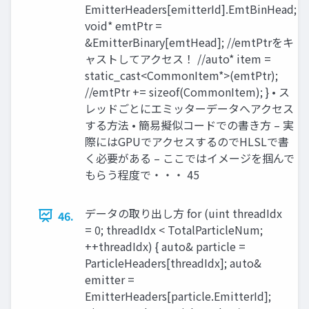
EmitterHeaders[emitterId].EmtBinHead;
void* emtPtr =
&EmitterBinary[emtHead]; //emtPtrをキ
ャストしてアクセス！ //auto* item =
static_cast<CommonItem*>(emtPtr);
//emtPtr += sizeof(CommonItem); } • ス
レッドごとにエミッターデータへアクセス
する方法 • 簡易擬似コードでの書き方 – 実
際にはGPUでアクセスするのでHLSLで書
く必要がある – ここではイメージを掴んで
もらう程度で・・・ 45
データの取り出し方 for (uint threadIdx
46.
= 0; threadIdx < TotalParticleNum;
++threadIdx) { auto& particle =
ParticleHeaders[threadIdx]; auto&
emitter =
EmitterHeaders[particle.EmitterId];