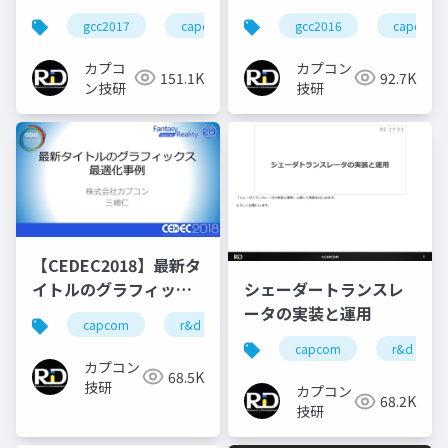
ENGINEの設計
gcc2017
capcom
re engine
r&d
gcc2016
capcom
カプコ
カプコン
151.1K
92.7K
ン技研
技研
【CEDEC2018】最新タ
イトルのグラフィック
シェーダートランスレ
ス最適化事例
ータの実装と運用
capcom
r&d
カプコン
カプコン技研
capcom
r&d
カプコン
68.5K
技研
カプコン
68.2K
技研