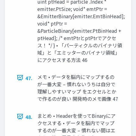
uint ptHead = particle .Index *
emitter.PtSize; void* emtPtr =
&EmitterBinary[emitter.EmtBinHead];
void* ptPtr =
&ParticleBinary[emitter.PtBinHead +
ptHead]; /* emtPtrとptPtrでアクセ
ス！ */ } • 「パーティクルのバイナリ領
域」と「エミッターのバイナリ領域」
にアクセスする方法 46
メモ • データを脳内にマップするの
47.
が一番大変 – 慣れないうちは自分で
理解しやすいマップ をエクセルとか
で作るのが良い 開発時のメモ画像 47
まとめ • Headerを使ってBinaryにア
48.
クセスする • データを脳内でマップ
するのが一番大変 – 慣れない間はエ