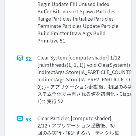
Begin Update Fill Unused Index
Buffer Bitonicsort Spawn Particles
Range Particles Initialize Particles
Terminate Particles Update Particle
Build Emitter Draw Args Build
Primitive 51
Clear System [compute shader] 1/12
52.
[numthreads(1, 1, 1)] void ClearSystem() {
IndirectArgs.Store(IA_PARTICLE_COUNTER, 
IndirectArgs.Store(IA_PREV_PARTICLE_CO
0); } • アプリケーション起動後、初回のみ実行 
ステム全体で共有される値を初期化 • Dispatch(
1)で実行 52
Clear Particles [compute shader]
53.
2/12 • アプリケーション起動後、初
回のみ実行 • 後述するパーティクル毎