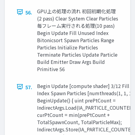
GPU上の処理の流れ 初回初期化処理
56.
(2 pass) Clear System Clear Particles
毎フレーム実行される処理(10 pass)
Begin Update Fill Unused Index
Bitonicsort Spawn Particles Range
Particles Initialize Particles
Terminate Particles Update Particle
Build Emitter Draw Args Build
Primitive 56
Begin Update [compute shader] 3/12 Fill 
57.
Index Spawn Particles [numthreads(1, 1, 1)
BeginUpdate() { uint prePtCount =
IndirectArgs.Load(IA_PARTICLE_COUNTER);
curPtCount = min(prePtCount +
TotalSpawnCount, TotalParticleMax);
IndirectArgs.Store(IA_PARTICLE_COUNTER