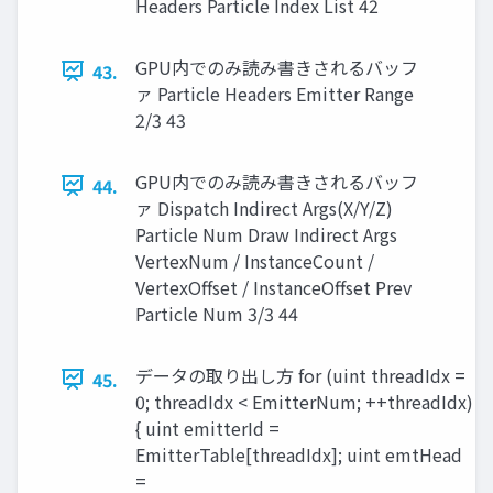
Headers Particle Index List 42
GPU内でのみ読み書きされるバッフ
43.
ァ Particle Headers Emitter Range
2/3 43
GPU内でのみ読み書きされるバッフ
44.
ァ Dispatch Indirect Args(X/Y/Z)
Particle Num Draw Indirect Args
VertexNum / InstanceCount /
VertexOffset / InstanceOffset Prev
Particle Num 3/3 44
データの取り出し方 for (uint threadIdx =
45.
0; threadIdx < EmitterNum; ++threadIdx)
{ uint emitterId =
EmitterTable[threadIdx]; uint emtHead
=