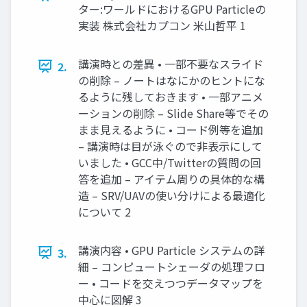
ター:ワールドにおけるGPU Particleの
実装 株式会社カプコン 米山哲平 1
講演時との差異 • 一部不要なスライド
2.
の削除 – ノートはなにかのヒントにな
るように残しておきます • 一部アニメ
ーションの削除 – Slide Share等でその
まま見えるように • コード例等を追加
– 講演時は目が泳ぐので非表示にして
いました • GCC中/Twitterの質問の回
答を追加 – アイテム周りの具体的な構
造 – SRV/UAVの使い分けによる最適化
について 2
講演内容 • GPU Particle システムの詳
3.
細 – コンピュートシェーダの処理フロ
ー • コードを交えつつデータマップを
中心に図解 3