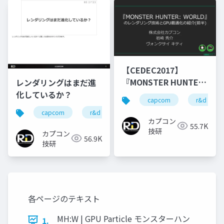
【CEDEC2017】
『MONSTER HUNTER
レンダリングはまだ進
WORLD』のレンダリン
化しているか？
capcom
r&d
グ技術とGPU最適化の
capcom
r&d
カプコン
カプコン技研
紹介(前半)
カプコン
55.7K
技研
カプコン
56.9K
技研
各ページのテキスト
MH:W | GPU Particle モンスターハン
1.