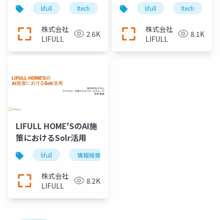
Solr
lifull
ltech
ltech21
lifull
solr
ltech
image bu
株式会社
株式会社
2.6K
8.1K
LIFULL
LIFULL
LIFULL HOME'SのAI施
策におけるSolr活用
lifull
情報検索
全文検索エンジン
solr
株式会社
8.2K
LIFULL