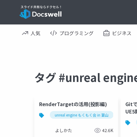
人気
プログラミング
ビジネス
タグ #unreal en
RenderTargetの活用(投影編)
Gi
UE
unreal engine もくもく会 in 富山
ue5
よしかた
42.6K