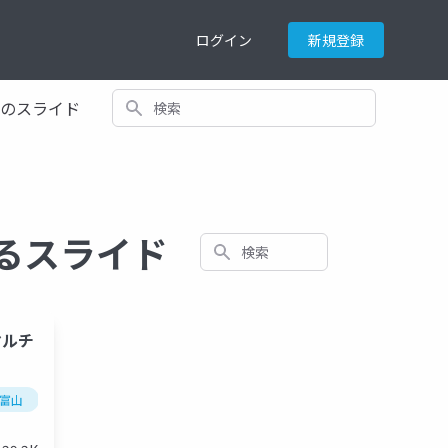
ログイン
新規登録
検索
てのスライド
関するスライド
検索
マルチ
n 富山
ue5
ue4