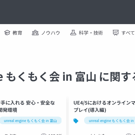
教育
ノウハウ
科学・技術
すべ
gine もくもく会 in 富山 に
tで手に入れる 安心・安全な
UE4/5におけるオンライン
5開発環境
プレイ(導入編)
unreal engine もくもく会 in 富山
unreal engine
unreal engine もくもく会 i
ue5