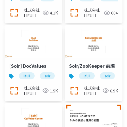
株式会社
株式会社
4.1K
604
LIFULL
LIFULL
[Solr] DocValues
Solr/ZooKeeper 前編
lifull
solr
lifull
solr
z
株式会社
株式会社
1.5K
6.9K
LIFULL
LIFULL