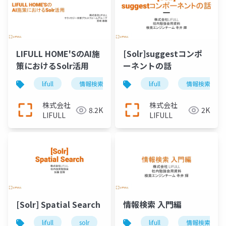
LIFULL HOME'SのAI施
[Solr]suggestコンポ
策におけるSolr活用
ーネントの話
lifull
情報検索
全文検索エンジン
lifull
情報検索
solr
株式会社
株式会社
8.2K
2K
LIFULL
LIFULL
[Solr] Spatial Search
情報検索 入門編
lifull
solr
search
lifull
geo
情報検索