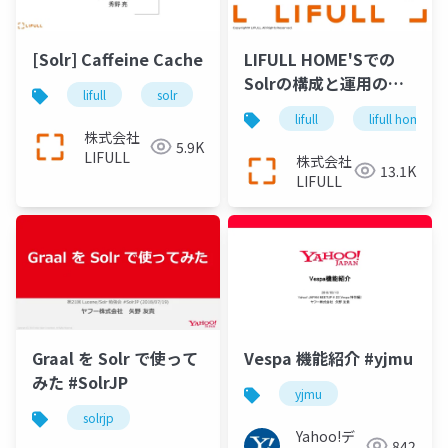
[Solr] Caffeine Cache
LIFULL HOME'Sでの
Solrの構成と運用の変
lifull
solr
遷
lifull
lifull home's
株式会社
5.9K
LIFULL
株式会社
13.1K
LIFULL
Graal を Solr で使って
Vespa 機能紹介 #yjmu
みた #SolrJP
yjmu
solrjp
Yahoo!デ
842