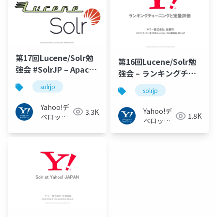
第17回Lucene/Solr勉
第16回Lucene/Solr勉
強会 #SolrJP – Apache
強会 – ランキングチュ
Lucene Solrによる形
ーニングと定量評価
solrjp
solrjp
態素解析の課題とN-
#SolrJP
bestの提案
Yahoo!デ
Yahoo!デ
3.3K
1.8K
ベロッパ
ベロッパ
ーネット
ーネット
ワーク
ワーク