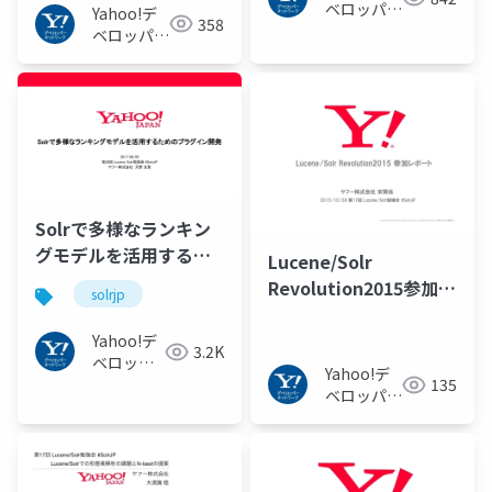
ベロッパー
Yahoo!デ
358
ネットワー
ベロッパー
ク
ネットワー
ク
Solrで多様なランキン
グモデルを活用するた
Lucene/Solr
めのプラグイン開発
Revolution2015参加レ
solrjp
#SolrJP
ポート
Yahoo!デ
3.2K
ベロッパ
Yahoo!デ
135
ーネット
ベロッパー
ワーク
ネットワー
ク