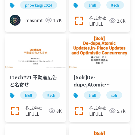
Solr
phperkaigi 2024
phperkaigi
lifull
apache solr
ltech
株式会社
masnmt
1.7K
2.6K
LIFULL
Ltech#21 不動産広告
[Solr]De-
と名寄せ
dupe,Atomic
Updates,In-Place
lifull
ltech
solr
lifull
不動産広告
solr
ltech
s
Updates and
Optimistic
株式会社
株式会社
8K
5.7K
Concurrency
LIFULL
LIFULL