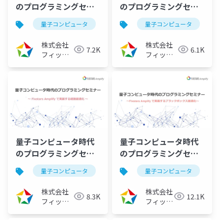
のプログラミングセミ
のプログラミングセミ
ナー ～Fixstars
ナー ～Fixstars
量子コンピュータ
量子アニーリング
量子コンピュータ
イジングマ
Amplifyで実装する生
Amplifyで実装するシ
産計画最適化～
フト最適化～
株式会社
株式会社
7.2K
6.1K
（2024/01/11）
（2023/12/07）
フィック
フィック
スターズ
スターズ
量子コンピュータ時代
量子コンピュータ時代
のプログラミングセミ
のプログラミングセミ
ナー ～Fixstars
ナー ～Fixstars
量子コンピュータ
量子アニーリング
量子コンピュータ
イジングマ
Amplifyで実装する経
Amplifyで実装するブ
路最適化～
ラックボックス最適化
株式会社
株式会社
8.3K
12.1K
（2023/11/09）
～ （2023/10/12）
フィック
フィック
スターズ
学術・開発研究者向け
スターズ