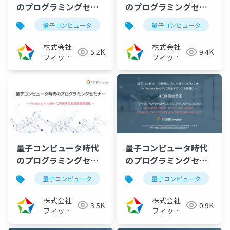
のプログラミングセミ
のプログラミングセミ
ナー ～Fixstars
ナー ～Fixstars
量子コンピュータ
量子アニーリング
量子コンピュータ
イジングマ
Amplifyで実装するブ
Amplifyで実装するブ
ラックボックス最適化
ラックボックス最適化
株式会社
株式会社
5.2K
9.4K
～ （2023/07/27）
～（2023/06/15） 学
フィック
フィック
学術・開発研究者向け
スターズ
術・開発研究者向け
スターズ
量子コンピュータ時代
量子コンピュータ時代
のプログラミングセミ
のプログラミングセミ
ナー ～Fixstars
ナー ～Fixstars
量子コンピュータ
量子アニーリング
量子コンピュータ
イジングマ
Amplifyで実装する生
Amplifyで実装するシ
産計画最適化～
フト最適化～
株式会社
株式会社
3.5K
0.9K
（2023/05/18）
（2023/04/13）
フィック
フィック
スターズ
スターズ