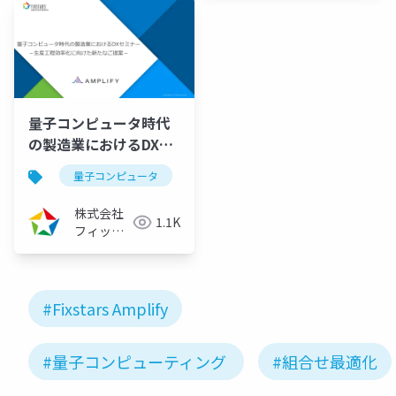
量子コンピュータ時代
の製造業におけるDXセ
ミナー ～生産工程効率
量子コンピュータ
量子アニーリング
イジングマ
化に向けた新たなご提
案～（2021/10/14）
株式会社
1.1K
フィック
スターズ
#Fixstars Amplify
#量子コンピューティング
#組合せ最適化