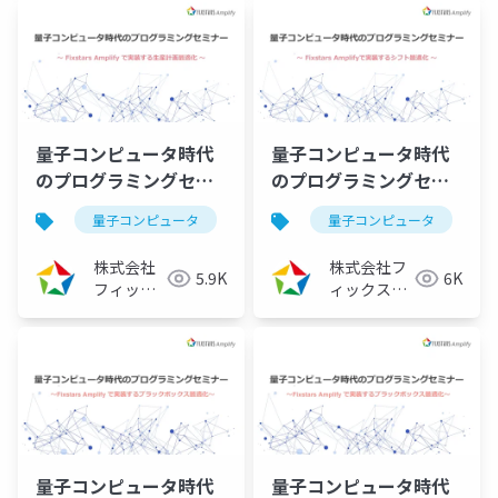
量子コンピュータ時代
量子コンピュータ時代
のプログラミングセミ
のプログラミングセミ
ナー ～Fixstars
ナー ～Fixstars
量子コンピュータ
量子アニーリング
量子コンピュータ
イジングマ
Amplifyで実装する生
Amplifyで実装するシ
産計画最適化～
フト最適化～
株式会社
株式会社フ
5.9K
6K
（2023/09/07）
（2023/08/10）
フィック
ィックスタ
スターズ
ーズ
量子コンピュータ時代
量子コンピュータ時代