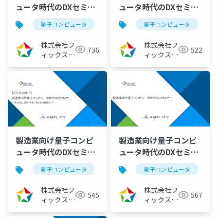
ュータ時代のDXセミナ
ュータ時代のDXセミナ
ー ～見える化、予測・
ー ～最適化の中身を覗
量子コンピュータ
量子アニーリング
量子コンピュータ
イジングマ
分析、その先の最適化
いてみよう～
へ～（2022/03/23）
（2022/02/24）
株式会社フ
株式会社フ
736
522
ィックスタ
ィックスタ
ーズ
ーズ
製造業向け量子コンピ
製造業向け量子コンピ
ュータ時代のDXセミナ
ュータ時代のDXセミナ
ー ～見える化、予測・
ー ～生産工程効率化に
量子コンピュータ
量子アニーリング
量子コンピュータ
イジングマ
分析、その先の最適化
向けた新たなご提案～
へ～（2022/01/26）
（2021/11/29）
株式会社フ
株式会社フ
545
567
ィックスタ
ィックスタ
ーズ
ーズ