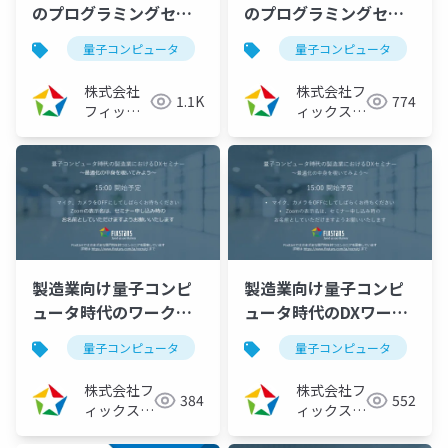
のプログラミングセミ
のプログラミングセミ
ナー ～Fixstars
ナー ～Fixstars
量子コンピュータ
量子アニーリング
量子コンピュータ
イジングマ
Amplifyで実装するシ
Amplifyで実装する経
フト最適化～
路最適化～
株式会社
株式会社フ
1.1K
774
（2023/01/19）
（2022/12/22）
フィック
ィックスタ
スターズ
ーズ
製造業向け量子コンピ
製造業向け量子コンピ
ュータ時代のワークシ
ュータ時代のDXワーク
ョップ型DXセミナー ～
ショップ ～シフト最適
量子コンピュータ
fixstarsamplifyシリーズ
量子コンピュータ
生産計画最適化の中身
化の中身を覗いてみよ
を覗いてみよう～
う～（2022/06/29）
株式会社フ
株式会社フ
384
552
（2022/07/20）
ィックスタ
ィックスタ
ーズ
ーズ