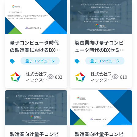
量子コンピュータ時代
製造業向け量子コンピ
の製造業におけるDXセ
ュータ時代のDXセミナ
ミナー －見える化、予
ー ～最適化の中身を覗
量子コンピュータ
量子アニーリング
量子コンピュータ
イジングマ
測・分析、その先の最
いてみよう～
適化へ－
（2022/04/20）
株式会社フ
株式会社フ
882
610
（2022/05/25）
ィックスタ
ィックスタ
ーズ
ーズ
製造業向け量子コンピ
製造業向け量子コンピ