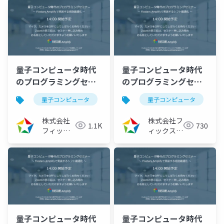
量子コンピュータ時代
量子コンピュータ時代
のプログラミングセミ
のプログラミングセミ
ナー ～Fixstars
ナー ～Fixstars
量子コンピュータ
量子アニーリング
量子コンピュータ
イジングマ
Amplifyで実装する経
Amplifyで実装する生
路最適化～
産計画最適化～
株式会社
株式会社フ
1.1K
730
（2023/03/16）
（2023/02/16）
フィック
ィックスタ
スターズ
ーズ
量子コンピュータ時代
量子コンピュータ時代