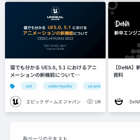
猫でも分かる UE5.0, 5.1 におけるアニ
【DeNA】
メーションの新機能について
資料
【CEDEC+KYUSHU 2022】
ue5
cedec+kyushu
ue-animation
ue-opt
エピック ゲームズ ジャパン
1M
De
各ページのテキスト