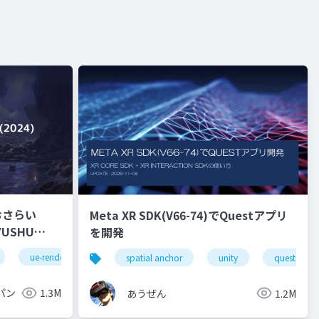
おさらい
Meta XR SDK(V66-74)でQuestアプリ
を開発
ue-rendering
spatial anchor
unity
quest pro
パン
1.3M
あうぜん
1.2M