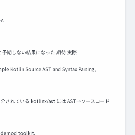
EA
うとすると予期しない結果になった 期待 実際
tlin Source AST and Syntax Parsing,
されている kotlinx/ast には AST→ソースコード
odemod toolkit.