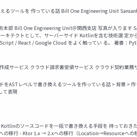
ールを 作っている話 Bill One Engineering Unit San
 技術本部 Bill One Engineering Unit＠関西支店 写真が
」のアーキテクトとして、サーバーサイド Kotlinを含む技術選
eScript / React / Google Cloud をよく触ってい る
刺作成サービス クラウド請求書受領サービス クラウド契約業務
をASTレベルで書き換えるツールを作っている話 > 背景 > 作っているツ
造として表現
で、Kotlinのソースコードを一括で書き換える手段を 持って
5への移行 - Ktor 1.x → 2.xへの移行（Location→Res