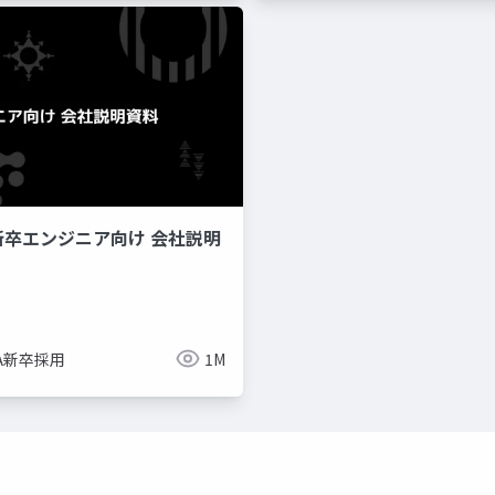
新卒エンジニア向け 会社説明
imize
ue-bp
ue-physics
ue-sequencer
NA新卒採用
1M