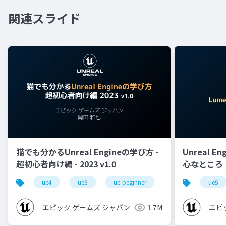
関連スライド
猫でも分かるUnreal Engineの学び方 -
Unreal E
超初心者向け編 - 2023 v1.0
心なところ
ue4
ue5
ue-beginner
ue5
エピック ゲームズ ジャパン
1.7M
エピ