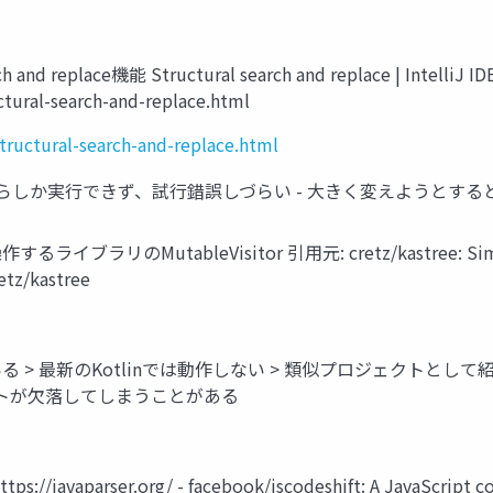
nd replace機能 Structural search and replace | IntelliJ ID
ctural-search-and-replace.html
tructural-search-and-replace.html
aceの制約 - UIからしか実行できず、試行錯誤しづらい - 大きく変えよ
ブラリのMutableVisitor 引用元: cretz/kastree: Simple Ko
etz/kastree
ている > 最新のKotlinでは動作しない > 類似プロジェクトとして紹介
ントが欠落してしまうことがある
/javaparser.org/ - facebook/jscodeshift: A JavaScript c