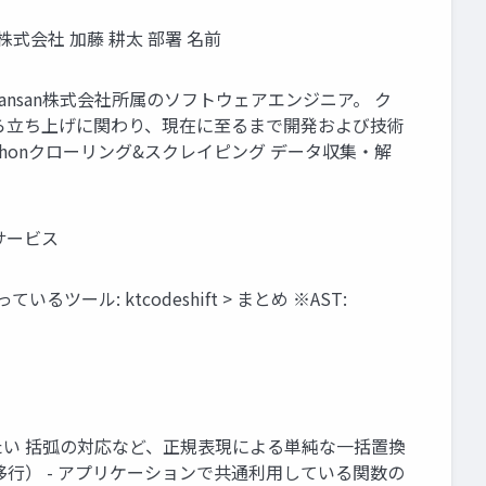
san株式会社 加藤 耕太 部署 名前
入ります Sansan株式会社所属のソフトウェアエンジニア。 ク
 定から立ち上げに関わり、現在に至るまで開発および技術
。 著書：Pythonクローリング&スクレイピング データ収集・解
サービス
ール: ktcodeshift > まとめ ※AST:
おきたい 括弧の対応など、正規表現による単純な一括置換
ourceへの移行） - アプリケーションで共通利用している関数の