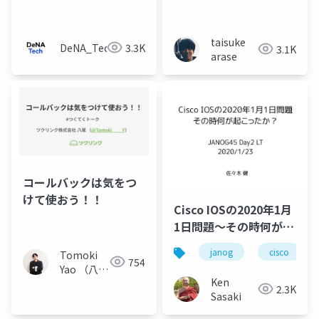
グを踏んだ話
taisuke
DeNA_Tech
3.3K
3.1K
arase
コールバックは気をつ
けて使おう！！
Cisco IOSの2020年1月
1日問題〜その時何が起
こったか？
janog
cisco
Tomoki
754
Yao （八尾
Ken
友基）
2.3K
Sasaki