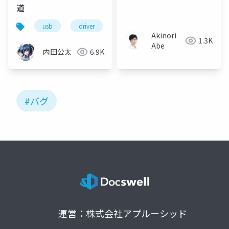
道
usb
driver
qemu
x86-64
xhci
Akinori
1.3K
Abe
内田公太
6.9K
#バグ
運営：株式会社アプルーシッド