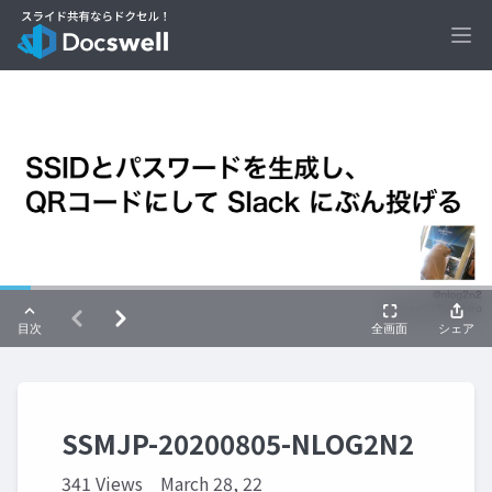
Ope
SSMJP-20200805-NLOG2N2
341 Views
March 28, 22