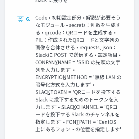
slack に投げる
Code • 初期設定部分 • 解説が必要そう
6.
なモジュール • secrets：乱数を生成す
る • qrcode：QRコードを生成する •
PIL：作成されたQRコードと文字列の
画像を合体させる • requests, json：
Slackに POST で送信する • 設定項目 •
CONPANY̲NAME = 'SSID の先頭の文字
列を入力します' •
ENCRYPTION̲METHOD = '無線 LAN の
暗号化方式を入力します' •
SLACK̲TOKEN = 'QRコードを投下する
Slack に投下するためのトークンを入
力します' • SLACK̲CHANNEL = 'QRコ
ードを投下する Slack のチャンネルを
指定します' • FONT̲PATH = 'CentOS
上にあるフォントの位置を指定します'