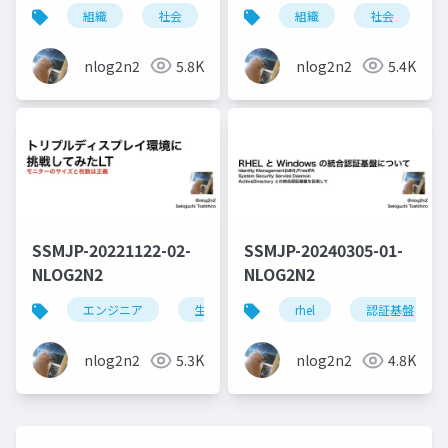
組織
社会
メンタル
組織
メンタルケア
社会
nlog2n2
5.8K
nlog2n2
5.4K
SSMJP-20221122-02-
SSMJP-20240305-01-
NLOG2N2
NLOG2N2
エンジニア
生活
windows
rhel
認証基盤
モニター
nlog2n2
5.3K
nlog2n2
4.8K