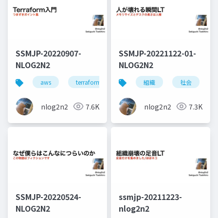
SSMJP-20220907-
SSMJP-20221122-01-
NLOG2N2
NLOG2N2
aws
terraform
iac
組織
社会
nlog2n2
7.6K
nlog2n2
7.3K
SSMJP-20220524-
ssmjp-20211223-
NLOG2N2
nlog2n2