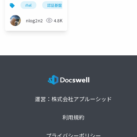
rhel
認証基盤
linux
freeipa
sssd
nlog2n2
4.8K
運営：株式会社アプルーシッド
利用規約
プライバシーポリシー