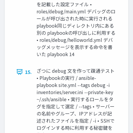
を記載した設定ファイル •
roles/debug/main.yml デバッグのロ
ールが呼び出された時に実行される
playbook同じディレクトリ内にある
別の playbookの呼び出しに利用する
• roles/debug/helloworld.yml デバ
ッグメッセージを表示する命令を書
いた playbook 14
ざつに debug 文を作って疎通テスト
15.
• Playbookの実行 / ansible-
playbook site.yml --tags debug -i
inventories/server.ini --private-key
~/.ssh/ansible • 実行するロールをタ
グを指定して選定 / --tags • サーバー
の名前やグループ、IPアドレスが記
述されたファイルを指定 / -i • SSHで
ログインする時に利用する秘密鍵を