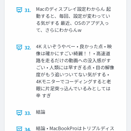
Macのディスプレイ設定わからん 起
31.
動すると、毎回、設定が変わってい
る気がする 最近、OSのアプデ入っ
て、さらにわからんw
4K えいぞうやべー • 良かった点 • 映
32.
像は確かにすごい綺麗！！ • 高速道
路を走るだけの動画への没入感がす
ごい • 人類には早すぎる点 • 目の解像
度がもう追いついてない気がする •
4Kモニターでコーディングすると老
眼に片足突っ込んでいるみとしては
辛 すぎ
結論
33.
結論 • MacBookProはトリプルディス
34.