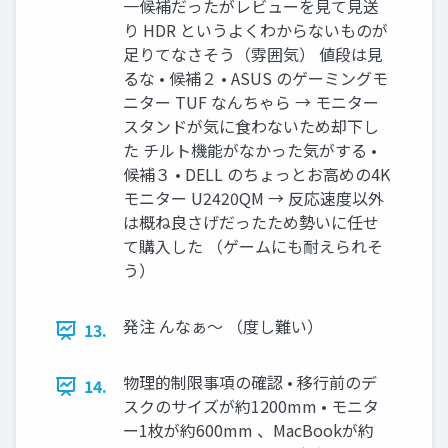
一候補だったがレビューを見て見送
り HDR というよくわからないものが
足りてなさそう（雰囲気） 値段は見
るな • 候補２ • ASUS のゲーミングモ
ニター TUF なんちゃら → モニター
スタンドが気に食わないため却下し
た チルト機能がなかった気がする •
候補３ • DELL のちょっとお高めの4K
モニター U2420QM → 反応速度以外
は概ね良さげだったため勢いに任せ
て購入した （ゲームにも耐えられそ
う）
発注 んなぁ〜 （度し難い）
13.
物理的制限事項の確認 • 移行前のデ
14.
スクのサイズが約1200mm • モニタ
ー1枚が約600mm 、MacBookが約