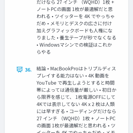
だけなら 27 インチ （WQHD）1枚 +
ノートPCの画面 1枚が最適解だと思
われる • ツイッターを 4K でやっちゃ
だめ • メモリとデスクの広さに付け
加えグラフィックボードも人権にな
りました • 養生テープが秒でなくなる
• Windowsマシンでの検証はこれか
らやる
結論 • MacBookProはトリプルディス
36.
プレイする能力はない • 4K 動画を
YouTube で再生しようとすると時間
帯によっては通信量が厳しい • 初日か
ら限界を感じて、 1枚電源OFFにして
4Kでは表示してない 4K x 2 枚は人類
には早すぎる • コーディングだけなら
27 インチ （WQHD）1枚 + ノートPC
の画面 1枚が最適解だと思われる • ツ
イッターを 4K でやっちゃだめ • メモ