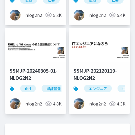
nlog2n2
5.8K
nlog2n2
5.4K
SSMJP-20240305-01-
SSMJP-202120119-
NLOG2N2
NLOG2N2
rhel
認証基盤
linux
エンジニア
freeipa
中学生
sssd
nlog2n2
4.8K
nlog2n2
4.3K