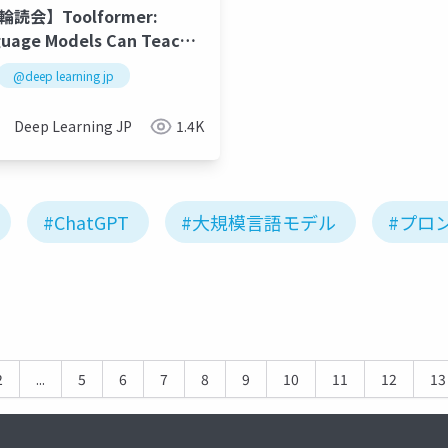
輪読会】Toolformer:
uage Models Can Teach
selves to Use Tools
mer
@deep learning jp
llm
深層学習
Deep Learning JP
1.4K
#ChatGPT
#大規模言語モデル
#プロ
2
...
5
6
7
8
9
10
11
12
13