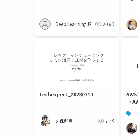
イ
Deep Learning JP
20.6K
techexpert_20230719
AW
→ 
久保静真
7.7K