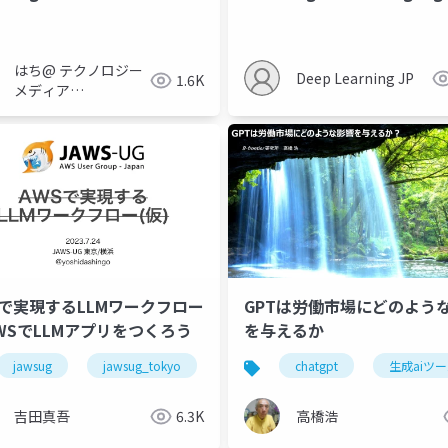
Guided Robot Skill Acquis
はち@ テクノロジー
Deep Learning JP
1.6K
メディア
「Newbee」
Sで実現するLLMワークフロー
GPTは労働市場にどのよう
AWSでLLMアプリをつくろう
を与えるか
jawsug
jawsug_tokyo
langchain
chatgpt
kendra
生成aiツ
ope
吉田真吾
6.3K
高橋浩