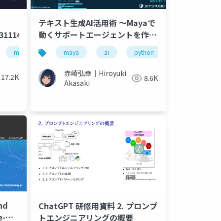
テキスト生成AI活用術 ～Mayaで
31114
動くサポートエージェントを作っ
てみよう！～
machine learning
maya
deep learning
ai
python
artificial intelligence
gpt4
a
赤崎弘幸｜Hiroyuki
17.2K
8.6K
Akasaki
nd
ChatGPT 研修用資料 2. プロンプ
e-
トエンジニアリングの概要