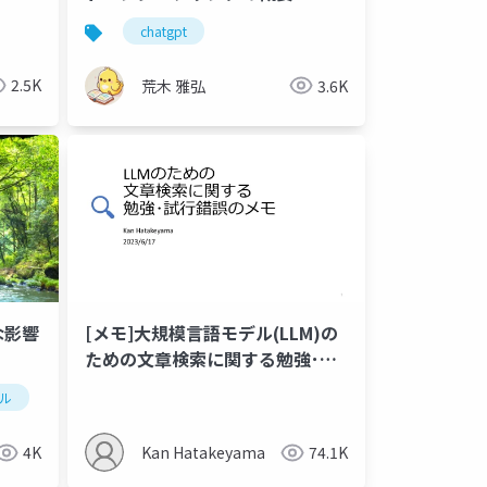
ition
chatgpt
2.5K
荒木 雅弘
3.6K
な影響
[メモ]大規模言語モデル(LLM)の
ための文章検索に関する勉強･試
行錯誤
ール
nai
生産性向上
llm
cydas
生成aiの今後
serverlessdays
llm
4K
Kan Hatakeyama
74.1K