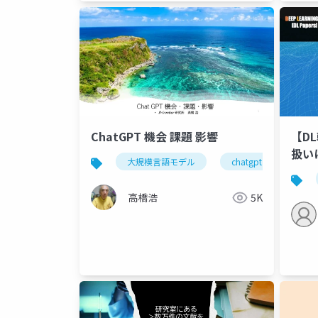
ChatGPT 機会 課題 影響
【D
扱い
大規模言語モデル
chatgpt
生成a
高橋浩
5K