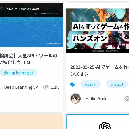
L輪読会】大量API・ツールの
に特化したLLM
i
商業化の壁
llm
2023-05-25-AIでゲームを
@deep learning jp
ンズオン
openai
chatgpt
Deep Learning JP
1.2K
Maiko Ando