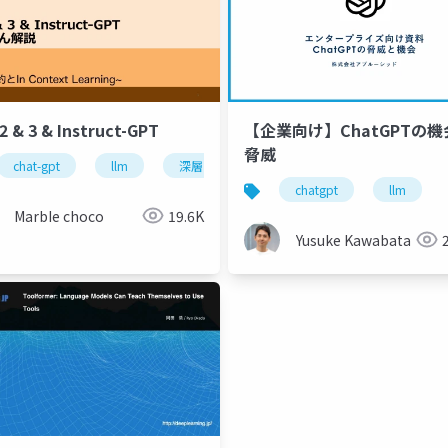
2 & 3 & Instruct-GPT
【企業向け】ChatGPTの機
脅威
chat-gpt
llm
深層学習
大規模言語モデル
gpt
chatgpt
llm
MarbIe choco
19.6K
Yusuke Kawabata