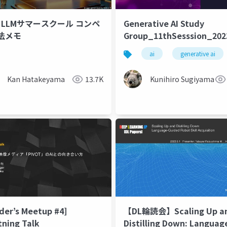
3 LLMサマースクール コンペ
Generative AI Study
法メモ
Group_11thSesssion_202
ai
generative ai
Kan Hatakeyama
13.7K
Kunihiro Sugiyama
der’s Meetup #4]
【DL輪読会】Scaling Up a
tning Talk
Distilling Down: Languag