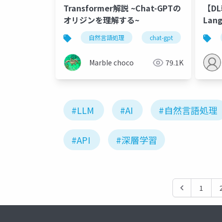
Transformer解説 ~Chat-GPTの
【DL
オリジンを理解する~
Lang
Them
自然言語処理
chat-gpt
transfor
MarbIe choco
79.1K
#LLM
#AI
#自然言語処理
#API
#深層学習
1