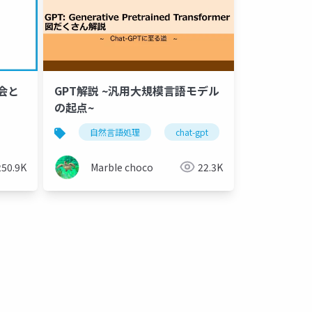
会と
GPT解説 ~汎用大規模言語モデル
の起点~
次単語予測
gpt-2
gpt-3
instruct-gpt
自然言語処理
chat-gpt
llm
深層
250.9K
MarbIe choco
22.3K