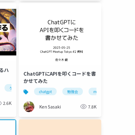
作るハ
ChatGPTにAPIを叩くコードを書
かせてみた
ゲーム
chatgpt
勉強会
meraki
slack
2.6K
Ken Sasaki
7.8K