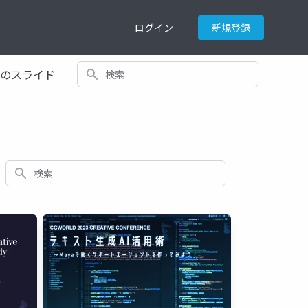
ログイン
新規登録
検索
てのスライド
検索