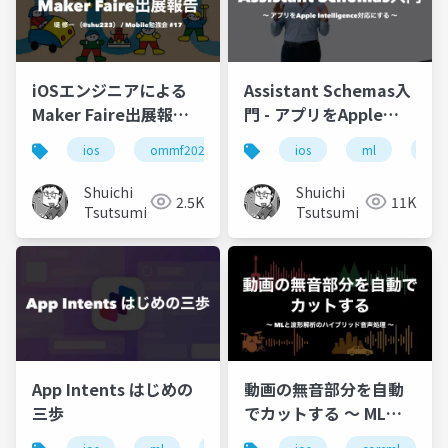
iOSエンジニアによる
Assistant Schemas入
Maker Faire出展報告
門 - アプリをApple
#OMMF2024
Intelligence対応にす
ios
ommf2024
swift
ios
dockkit
ml
swif
vis
る
Shuichi
Shuichi
2.5K
11K
Tsutsumi
Tsutsumi
App Intents はじめの
動画の無音部分を自動
三歩
でカットする 〜 MLと
波形解析のハイブリッ