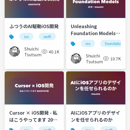
ふつうのAI駆動iOS開発
Unleashing
Foundation Models
ios
swift
xcode
ai
claudecode
#tryswift
ios
foundationmod
Shuichi
40.1K
Tsutsumi
Shuichi
10.7K
Tsutsumi
Cursor × iOS開発 - 私
AIにiOSアプリのデザイ
はこうやってます 2025
ンを任せられるのか
年5月版
ios
swift
ml
ai
ios
cursor
swift
a