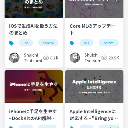
iOSで生成AIを扱う方法
Core MLのアップデー
のまとめ
ト
ios
coreml
swift
ios
ml
coreml
ios18
Shuichi
Shuichi
8.2K
29.5K
Tsutsumi
Tsutsumi
iPhoneに手足を生やす
Apple Intelligenceに
- DockKitのAPI解説と
対応する - "Bring your
デモ
app to Siri" 要約