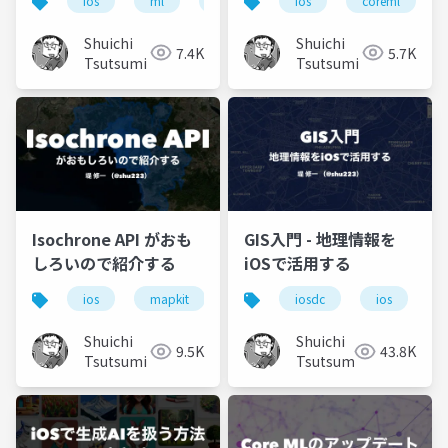
ios
ml
appleintelligence
ios
swift
coreml
ap
ド音声処理 〜
Shuichi
Shuichi
7.4K
5.7K
Tsutsumi
Tsutsumi
Isochrone API がおも
GIS入門 - 地理情報を
しろいので紹介する
iOSで活用する
ios
mapkit
swift
iosdc
gis
ios
mapbox
g
Shuichi
Shuichi
9.5K
43.8K
Tsutsumi
Tsutsumi