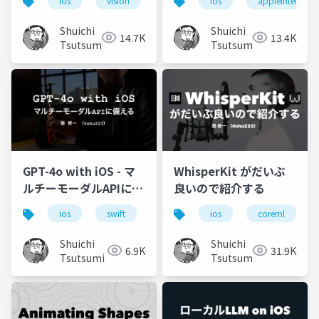
ios
vision
coreml
ios
wwdc
appleintelligen
ios18
Shuichi
Shuichi
14.7K
13.4K
Tsutsumi
Tsutsumi
GPT-4o with iOS - マ
WhisperKit がだいぶ
ルチーモーダルAPIに備
良いので紹介する
える
ios
swift
llm
openai
ios
coreml
gpt-4o
Shuichi
Shuichi
6.9K
31.9K
Tsutsumi
Tsutsumi