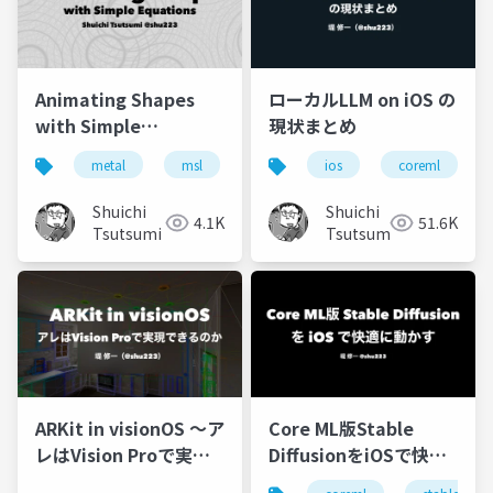
Animating Shapes
ローカルLLM on iOS の
with Simple
現状まとめ
Equations
metal
msl
shaders
ios
swift
coreml
Shuichi
Shuichi
4.1K
51.6K
Tsutsumi
Tsutsumi
ARKit in visionOS 〜ア
Core ML版Stable
レはVision Proで実現
DiffusionをiOSで快適
できるのか〜
に動かす