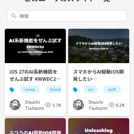
検索
iOS 27のAI系新機能を
スマホからAI駆動iOS開
ぜんぶ試す #WWDC26
発したい
#tryswift
#kanagawa_swift
coreai
foundaitonmodels
ios
ios
swift
swift
a
Shuichi
Shuichi
5.7K
6.2K
Tsutsumi
Tsutsumi