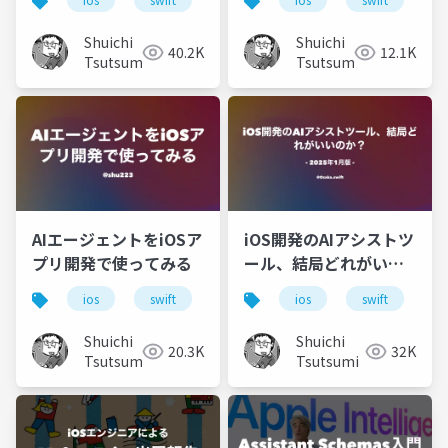
Shuichi
Shuichi
40.2K
12.1K
Tsutsumi
Tsutsumi
AIエージェントをiOSア
iOS開発のAIアシストツ
プリ開発で使ってみる
ール、結局どれがいい
のか？ #osaka_swift
ios
swift
ml
ai
ios
cline
swift
c
Shuichi
Shuichi
20.3K
32K
Tsutsumi
Tsutsumi