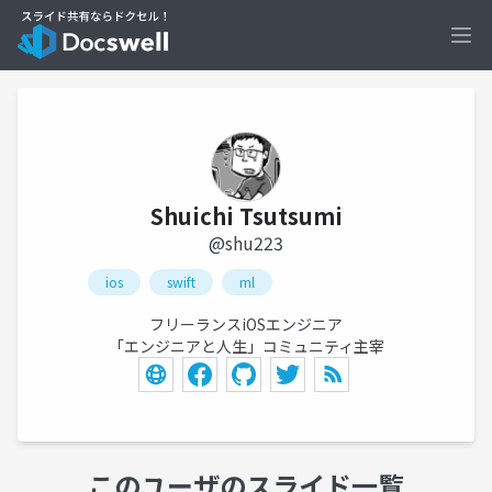
Ope
Shuichi Tsutsumi
@shu223
ios
swift
ml
フリーランスiOSエンジニア
「エンジニアと人生」コミュニティ主宰
このユーザのスライド一覧