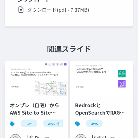
ダウンロード(pdf - 7.37MB)
関連スライド
オンプレ（自宅）から
Bedrockと
AWS Site-to-Site
OpenSearchでRAGの
VPN！ NAT越え、双方
仕組みを理解しよう
aws
aws site-to-site vpn
aws
network
向名前解決、フェイル
オーバーまで
Takuya
Takuya