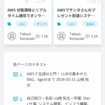
AWS 状態遷移とリアル
AWSでサンタさんのプ
タイム通信でオンライ
レゼント配達システム
ンゲームを構築
を構築！ 手紙からの情
aws
オンラインゲーム
aws
リアルタイム通信
生成ai
報抽出、配達経路の最
適化
Takuya
Takuya
7.2K
5.2K
Yamazaki
Yamazaki
各ページのテキスト
AWSで生成AI入門！ LLMの基本から
1.
RAG、Agentまで 2024-05-31 山崎 拓
也
自己紹介 • 名前: 山崎 拓也 • 所属: SIer
2.
• 仕事: システム開発、インフラ構築、