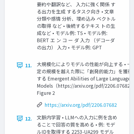
要約や翻訳など、 入力に強く関係 す
る出力を生成 するタスク向き • 文章
分類や感情 分析、埋め込み ベクトル
の取得 など • 後続するテキス トの生
成など • モデル例: T5 • モデル例:
BERT エ ン コ ー ダ 入力 （デコーダ
の出力） 入力 • モデル例: GPT
大規模化によりモデルの性能が向上する • 一
11.
定の規模を越えた際に「創発的能力」を獲得
する Emergent Abilities of Large Language
Models（https://arxiv.org/pdf/2206.07682
Figure 2
https://arxiv.org/pdf/2206.07682
文脈内学習 • LLMへの入力に例を含め
12.
ることで回答の質を高める • 例: モデ
ルIDを取得する 2253-UA299 モデル