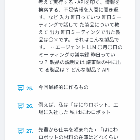
考えて実行する • APIを叩く、情報を
検索する、不足情報を人間に聞き返
す、など 入力 昨日っていつ 昨日ミー
ティングで話して た製品について教
えて 出力 昨日ミーティングで出た製
品は〇×です。 それはこんな製品で
す。 … エージェント LLM 〇月〇日の
ミー ティングの議事録 昨日ってい
つ？ 製品の説明文は 議事録の中に出
て る製品は？ どんな製品？ API
今回最終的に作るもの
25.
例えば、私は「はにわロボット」工
26.
場に入社した 私 はにわロボット
先輩から仕事を頼まれた • 「はにわ
27.
ロボットの材料の在庫はどれくらい