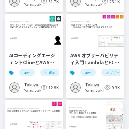
31.7K
23.1K
Yamazaki
Yamazaki
AIコーディングエージ
AWS オブザーバビリテ
ェントClineとAWS
ィ入門 LambdaとECS
MCP ServersでAWSを
で実践するベストプラ
aws
生成ai
cline
aws
aws mcp servers
オブザーバビ
使ったシステムのレビ
クティス
ューと機能追加してみ
Takuya
Takuya
12.8K
9.3K
た
Yamazaki
Yamazaki