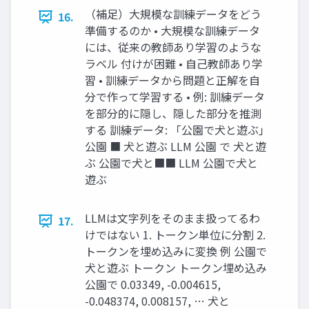
（補足）大規模な訓練データをどう
16.
準備するのか • 大規模な訓練データ
には、従来の教師あり学習のような
ラベル 付けが困難 • 自己教師あり学
習 • 訓練データから問題と正解を自
分で作って学習する • 例: 訓練データ
を部分的に隠し、隠した部分を推測
する 訓練データ: 「公園で犬と遊ぶ」
公園 ■ 犬と遊ぶ LLM 公園 で 犬と遊
ぶ 公園で犬と■■ LLM 公園で犬と
遊ぶ
LLMは文字列をそのまま扱ってるわ
17.
けではない 1. トークン単位に分割 2.
トークンを埋め込みに変換 例 公園で
犬と遊ぶ トークン トークン埋め込み
公園で 0.03349, -0.004615,
-0.048374, 0.008157, … 犬と