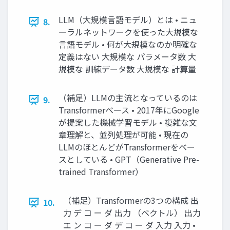
LLM（大規模言語モデル）とは • ニュ
8.
ーラルネットワークを使った大規模な
言語モデル • 何が大規模なのか明確な
定義はない 大規模な パラメータ数 大
規模な 訓練データ数 大規模な 計算量
（補足）LLMの主流となっているのは
9.
Transformerベース • 2017年にGoogle
が提案した機械学習モデル • 複雑な文
章理解と、並列処理が可能 • 現在の
LLMのほとんどがTransformerをベー
スとしている • GPT（Generative Pre-
trained Transformer）
（補足）Transformerの3つの構成 出
10.
力 デ コ ー ダ 出力 （ベクトル） 出力
エ ン コ ー ダ デ コ ー ダ 入力 入力 •