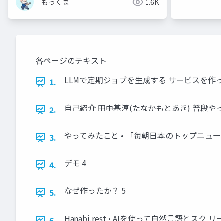
もっくま
1.6K
各ページのテキスト
LLMで定期ジョブを生成する サービスを作ってみている話 
1.
自己紹介 田中基淳(たなかもとあき) 普段や
2.
やってみたこと • 「毎朝日本のトップニュ
3.
デモ 4
4.
なぜ作ったか？ 5
5.
Hanabi.rest • AIを使って自然言語とスク
6.