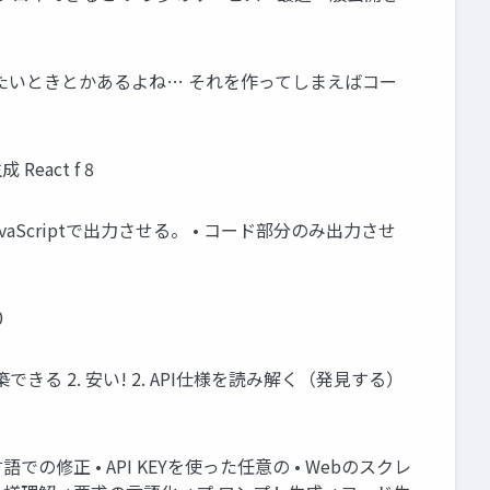
たいときとかあるよね… それを作ってしまえばコー
eact f 8
• JavaScriptで出力させる。 • コード部分のみ出力させ
0
できる 2. 安い! 2. API仕様を読み解く（発見する）
での修正 • API KEYを使った任意の • Webのスクレ