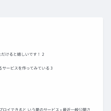
1
ただけると嬉しいです！ 2
るサービスを作ってみている 3
kersにデプロイできると いう夢のサービス • 最近一般公開さ