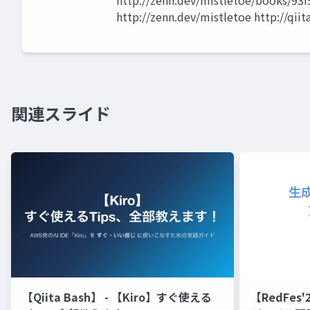
http://zenn.dev/mistletoe/books/93
http://zenn.dev/mistletoe http://qii
関連スライド
【Qiita Bash】 - 【Kiro】すぐ使える
【RedFe