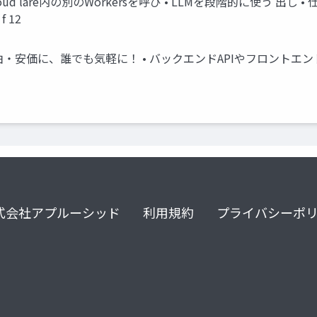
 Cloud lare内の別のWorkersを呼び • LLMを段階的に使
 12
自由・安価に、誰でも気軽に！ • バックエンドAPIやフロント
式会社アプルーシッド
利用規約
プライバシーポ