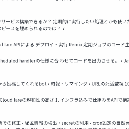
でサービス構築できるか？ 定期的に実行したい処理とかも使い
ピースを埋められるのでは？ 7
are APIによる デプロイ・実行 Remix 定期ジョブのコード生成 R
sの scheduled handlerの仕様に合 わせてコードを出力させる。 
ら投稿してくれるbot • 時報・リマインダ • URLの死活監視 1
oud lareの親和性の高さ 1. インフラ込みで仕組みをAPIで構築
修正 • 秘匿情報の検出・secretの利用 • cron設定の自然言語