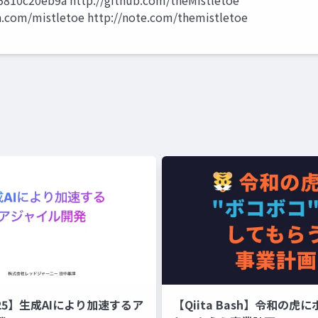
f5810c20eb9a http://github.com/theMistletoe
ta.com/mistletoe http://note.com/themistletoe
s'25】生成AIにより加速するア
【Qiita Bash】令和の虎