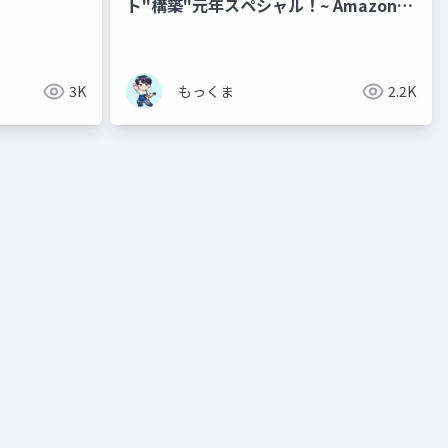
ト"構築"元年スペシャル！~ Amazon
Bedrock AgentCore でマルチAIエージ
ェントに入門する
3K
もっくま
2.2K