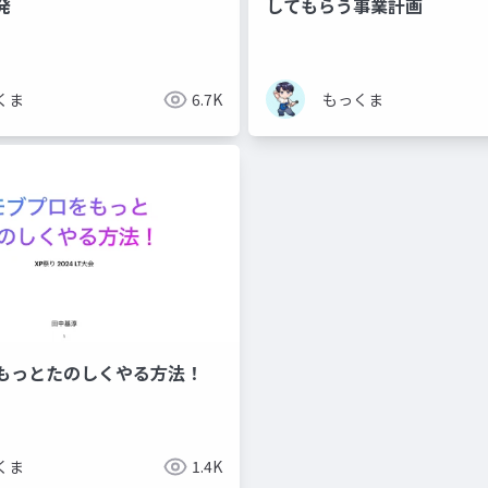
発
してもらう事業計画
くま
6.7K
もっくま
もっとたのしくやる方法！
くま
1.4K