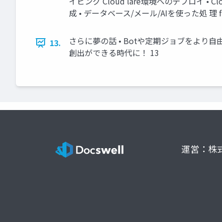
イピング Cloud lare環境へのデプロイ •
成 • データベース/メール/AIを使った処 理 f f
さらに夢の話 • Botや定期ジョブをより
13.
創出ができる時代に！ 13
運営：株