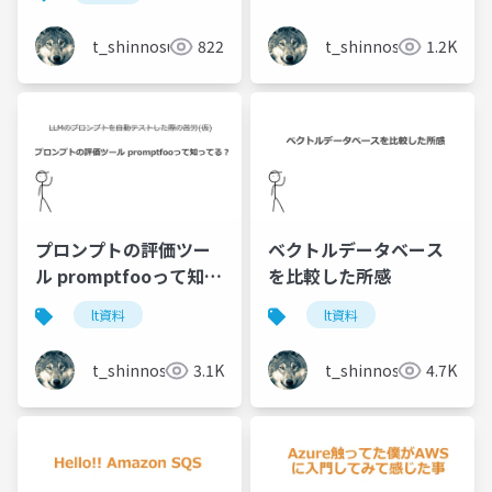
返ってみたゾ.pptx
t_shinnosuke
822
t_shinnosuke
1.2K
プロンプトの評価ツー
ベクトルデータベース
ル promptfooって知っ
を比較した所感
てる？
lt資料
lt資料
t_shinnosuke
3.1K
t_shinnosuke
4.7K