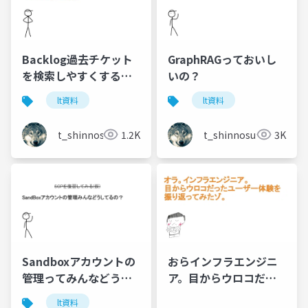
Backlog過去チケット
GraphRAGっておいし
を検索しやすくする！
いの？
Azureさくっと活用
lt資料
lt資料
t_shinnosuke
1.2K
t_shinnosuke
3K
Sandboxアカウントの
おらインフラエンジニ
管理ってみんなどうし
ア。目からウロコだっ
てるの？
たユーザー体験を振り
lt資料