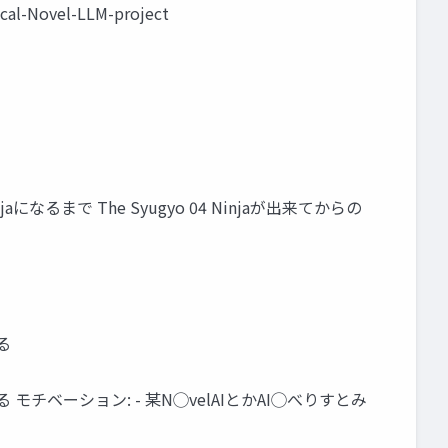
Novel-LLM-project
Ninjaになるまで The Syugyo 04 Ninjaが出来てからの
る
チベーション: - 某N◯velAIとかAI◯べりすとみ