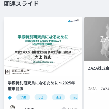
関連スライド
ZAZA株式
学振特別研究員になるために～2025年
度申請版
ZA
学振
dc1
dc2
jsps
pd