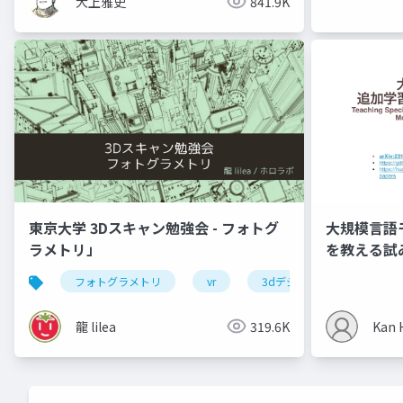
大上雅史
841.9K
東京大学 3Dスキャン勉強会 - フォトグ
大規模言語
ラメトリ」
を教える試み 
arXiv:2312
フォトグラメトリ
vr
3dデジタルアーカイブ
龍 lilea
319.6K
Kan 