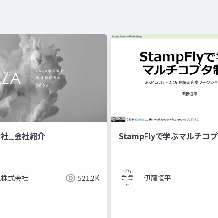
会社_会社紹介
StampFlyで学ぶマルチコ
ZA株式会社
521.2K
伊藤恒平