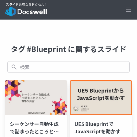
Ope
タグ #Blueprint に関するスライド
検索
シーケンサー自動生成
UE5 Blueprintで
で詰まったところと
JavaScriptを動かす