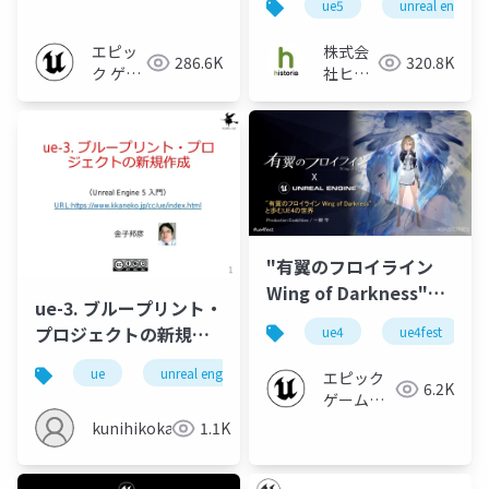
ue5
unreal engine5
るための第一歩を教え
ます！
エピッ
株式会
286.6K
320.8K
ク ゲー
社ヒス
ムズ ジ
トリア
ャパン
"有翼のフロイライン
Wing of Darkness"と
ue-3. ブループリント・
歩むUE4の世界
プロジェクトの新規作
ue4
ue4fest
【UNREAL FEST EAST
成
2019】
ue
unreal engine
ue5
エピック
6.2K
ゲームズ
ジャパン
kunihikokaneko
1.1K