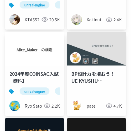
TIPSの共有
unrealengine
ue5
KTA552
20.5K
Kai Inui
2.4K
2024年度COINSAC入試
BP設計力を培おう！
_資料1
UE KYUSHU
2024_0706
unrealengine
ac入試
Ryo Sato
2.2K
pate
4.7K