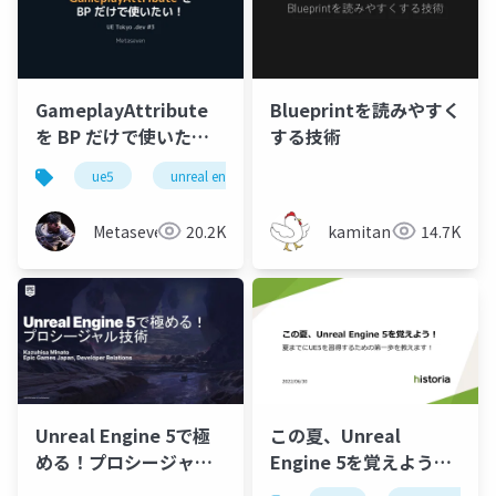
GameplayAttribute
Blueprintを読みやすく
を BP だけで使いた
する技術
い！
ue5
unreal engine
uetokyo
Metaseven
20.2K
kamitani
14.7K
Unreal Engine 5で極
この夏、Unreal
める！プロシージャル
Engine 5を覚えよう！
技術
夏までにUE5を習得す