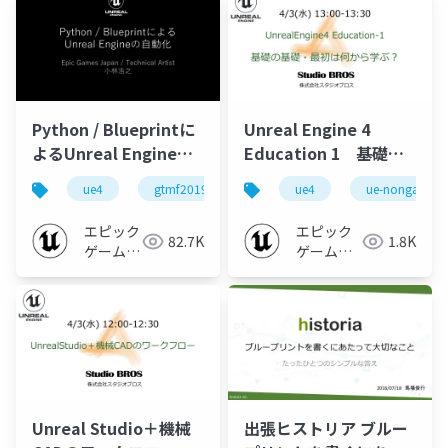
Python / Blueprintに
Unreal Engine 4
よるUnreal Engineの
Education 1 基礎の
自動化【GTMF2019】
基礎・最初は何から学
ue4
gtmf2019
ue-editor
ue4
python
ue-nongame
ぶ？【2019】
エピック
エピック
82.7K
1.8K
ゲームズ
ゲームズ
ジャパン
ジャパン
Unreal Studio＋機械
出張ヒストリア ブルー