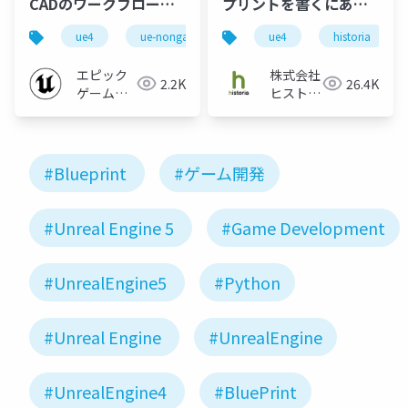
CADのワークフロー
プリントを書くにあた
【2019】
って大切なこと
ue4
ue-nongame
ue-bp
ue4
historia
エピック
株式会社
2.2K
26.4K
ゲームズ
ヒストリ
ジャパン
ア
#Blueprint
#ゲーム開発
#Unreal Engine 5
#Game Development
#UnrealEngine5
#Python
#Unreal Engine
#UnrealEngine
#UnrealEngine4
#BluePrint