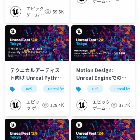
ゲームズ
ジャパン
エピック
59.5K
ゲームズ
ジャパン
テクニカルアーティス
Motion Design:
ト向け Unreal Python
Unreal Engineでのモ
スタートガイド
ーショングラフィック
ue5
unreal fest
unreal fest 2024 tokyo
ue5
unreal fest
【UNREAL FEST 2024
ス 最前線【UNREAL
TOKYO】
FEST 2024 TOKYO】
エピッ
エピック
129.4K
37.7K
ク ゲー
ゲームズ
ムズ ジ
ジャパン
ャパン