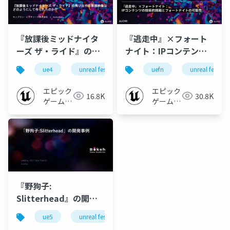
『放課後ミッドナイタ
『逃走中』×フォート
ーズ ザ・ライド』の飛
ナイト：IPコンテンツ
び出す立体視映像はど
の技術的挑戦とフォー
ue4
unreal fest
unreal fest 2024 tokyo
uefn
unreal fest
のようにして作られた
トナイトの可能性
のか!?【UNREAL FEST
【UNREAL FEST 2024
エピック
エピック
16.8K
30.8K
2024 TOKYO】
TOKYO】
ゲームズ
ゲームズ
ジャパン
ジャパン
『野狗子:
Slitterhead』の開発
事例【UNREAL FEST
ue5
unreal fest
unreal fest 2024 tokyo
2024 TOKYO】