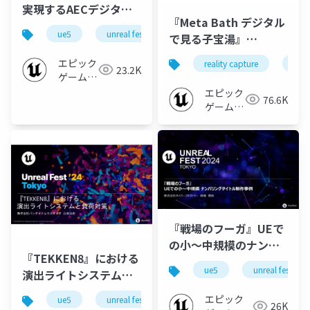
実現するAECデジタル
『Meta Bath デジタル
ツインの革新事例
ue5
unreal fest
unreal fest 2024 tokyo
で見る子宝湯』
【UNREAL FEST 2024
RealityCaptureメイキ
TOKYO】
エピック
reality capture
unre
23.2K
ング紹介【UNREAL
ゲームズ
FEST 2024 TOKYO】
ジャパン
エピック
76.6K
ゲームズ
ジャパン
『戦場のフーガ』UEで
の小～中規模のナンバ
『TEKKEN8』における
リングタイトル制作事
ue5
unreal fest
演出ライトシステムと
例【UNREAL FEST
負荷対策【UNREAL
2024 TOKYO】
エピック
ue5
unreal fest
unreal fest 2024 tokyo
26K
FEST 2024 TOKYO】