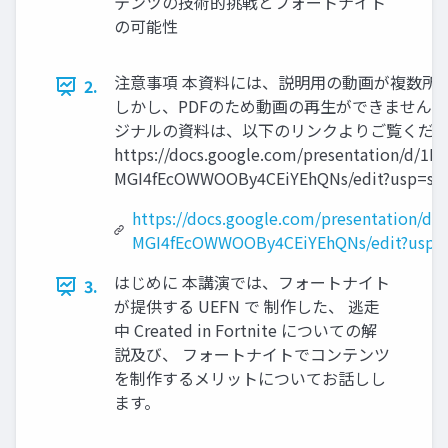
テンツの技術的挑戦とフォートナイト
の可能性
注意事項 本資料には、説明用の動画が複数所
2.
しかし、PDFのため動画の再生ができません。
ジナルの資料は、以下のリンクよりご覧くだ
https://docs.google.com/presentation/d/1
MGI4fEcOWWOOBy4CEiYEhQNs/edit?usp=sha
https://docs.google.com/presentation/d
MGI4fEcOWWOOBy4CEiYEhQNs/edit?usp=s
はじめに 本講演では、フォートナイト
3.
が提供する UEFN で 制作した、 逃走
中 Created in Fortnite についての解
説及び、 フォートナイトでコンテンツ
を制作するメリットについてお話しし
ます。