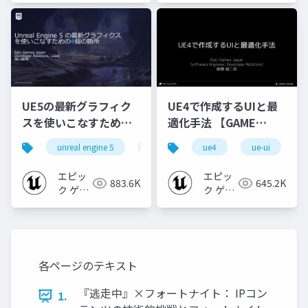
UE5の最新グラフィク
UE4で作成するUIと最
スを使いこなすための4
適化手法 【GAME
個の勘所
CREATORS
unreal engine 5
ue5
cedec
ue4
ue-ui
cedec+kyushu
[CEDEC+KYUSHU
CONFERENCE '20】
2023]
エピッ
エピッ
883.6K
645.2K
ク ゲー
ク ゲー
ムズ ジ
ムズ ジ
ャパン
ャパン
各ページのテキスト
『逃⾛中』×フォートナイト： IPコン
1.