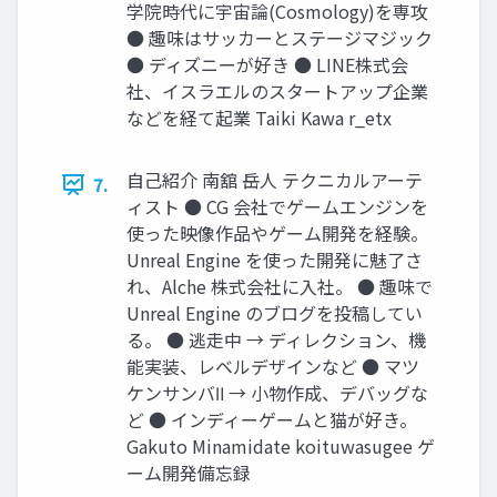
学院時代に宇宙論(Cosmology)を専攻
● 趣味はサッカーとステージマジック
● ディズニーが好き ● LINE株式会
社、イスラエルのスタートアップ企業
などを経て起業 Taiki Kawa r_etx
自己紹介 南舘 岳人 テクニカルアーテ
7.
ィスト ● CG 会社でゲームエンジンを
使った映像作品やゲーム開発を経験。
Unreal Engine を使った開発に魅了さ
れ、Alche 株式会社に入社。 ● 趣味で
Unreal Engine のブログを投稿してい
る。 ● 逃走中 → ディレクション、機
能実装、レベルデザインなど ● マツ
ケンサンバⅡ → 小物作成、デバッグな
ど ● インディーゲームと猫が好き。
Gakuto Minamidate koituwasugee ゲ
ーム開発備忘録