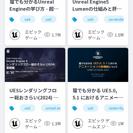
猫でも分かるUnreal
Unreal Engine5
Engineの学び方 - 超初
Lumenの仕組みと肝心
心者向け編 - 2023 v1.0
なところ
ue4
ue5
ue-beginner
ue5
ue-rendering
エピック
エピック
1.7M
1.5M
ゲームズ
ゲームズ
ジャパン
ジャパン
UE5レンダリングフロ
猫でも分かる UE5.0,
ー総おさらい(2024) 基
5.1 におけるアニメーシ
礎編！
ョンの新機能について
ue5
unreal engine
ue-rendering
ue5
cedec+kyushu
[CEDEC+KYUSHU
【CEDEC+KYUSHU
2024]
2022】
エピック
エピック ゲ
1.3M
1M
ゲームズ
ームズ ジャ
ジャパン
パン