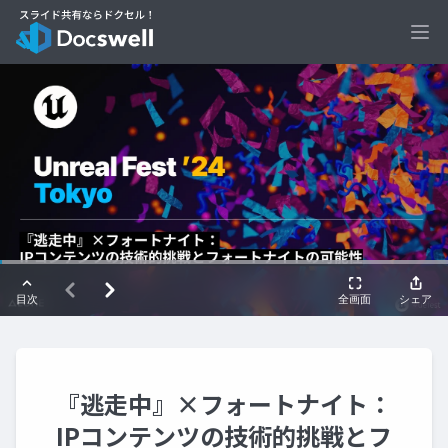
Ope
『逃走中』×フォートナイト：
IPコンテンツの技術的挑戦とフ