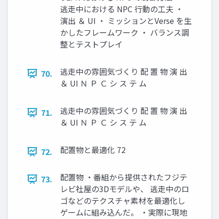
逃走中における NPC 行動の工夫 ・
演出 ＆ UI ・ ミッションとVerse を生
かしたフレームワーク ・ バランス調
整とテストプレイ
逃走中の雰囲気づくり 配 置 物 演 出
70.
＆ UI Ｎ Ｐ Ｃ シ ス テ ム
逃走中の雰囲気づくり 配 置 物 演 出
71.
＆ UI Ｎ Ｐ Ｃ シ ス テ ム
配置物と最適化 72
72.
配置物 ・番組から提供されたフジテ
73.
レビ社屋の3Dモデルや、 逃走中のロ
ゴなどのテクスチャ素材を最適化し
ゲームに組み込んだ。 ・実際に現地