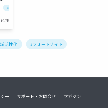
2023
uefn
unreal fest 2023 tokyo
ue-m&e
110.7K
地域活性化
#フォートナイト
リシー
サポート・お問合せ
マガジン