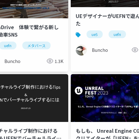
UEデザイナーがUEFNで遊
た
aDrive 体験で繋がる新し
動車SNS
efn niwaka
ue5
uefn
uefn
メタバース
Buncho
Buncho
1.3K
チャルライブ制作における
もしも、 Unreal Engine 
ps＆UEFNでバーチャルライブ
クリエイターが「UEFN」