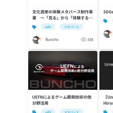
文化資産の体験メタバース制作事
SD
業 ～「見る」から「体験する」
へ～
uefn
メタバース
Buncho
336
UEFNによるゲーム開発技術の他
【Unr
分野活用
Hiro
for
uefn
メタバース