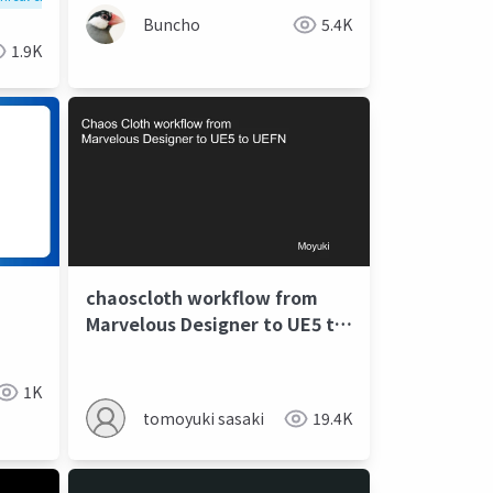
Buncho
5.4K
1.9K
chaoscloth workflow from
Marvelous Designer to UE5 to
UEFN niwaka vol.2
1K
tomoyuki sasaki
19.4K