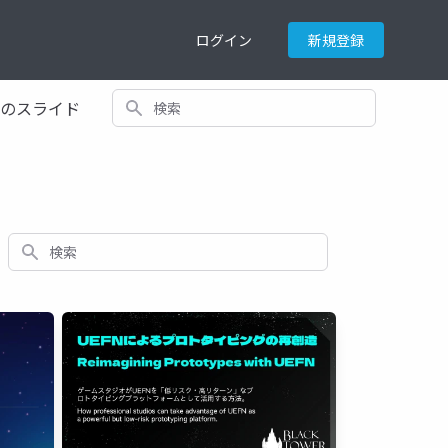
ログイン
新規登録
検索
てのスライド
検索