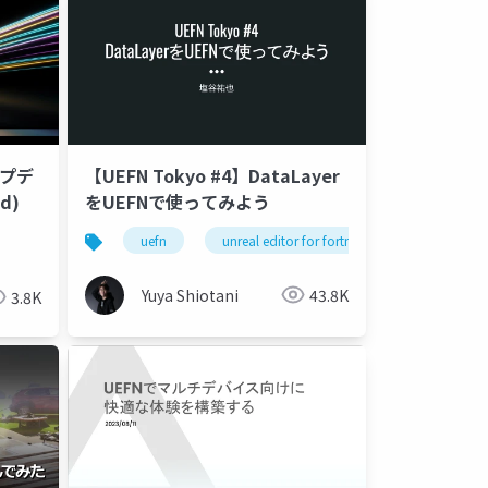
ップデ
【UEFN Tokyo #4】DataLayer
rd)
をUEFNで使ってみよう
uefn
unreal editor for fortnite
uefn tokyo
Yuya Shiotani
43.8K
3.8K