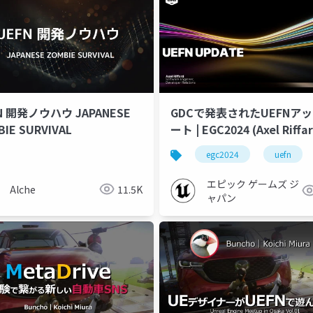
N 開発ノウハウ JAPANESE
GDCで発表されたUEFNア
IE SURVIVAL
ート | EGC2024 (Axel Riffa
egc2024
uefn
エピック ゲームズ ジ
Alche
11.5K
ャパン