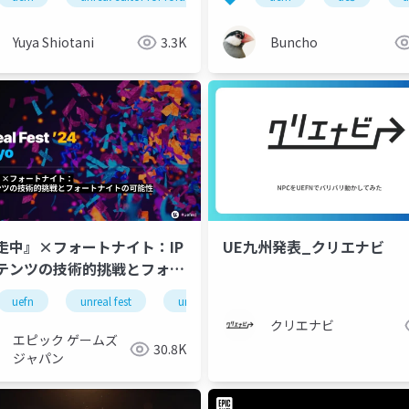
Yuya Shiotani
3.3K
Buncho
走中』×フォートナイト：IP
UE九州発表_クリエナビ
テンツの技術的挑戦とフォー
イトの可能性【UNREAL
uefn
unreal fest
unreal fest 2024 tokyo
T 2024 TOKYO】
クリエナビ
エピック ゲームズ
30.8K
ジャパン