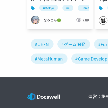
ってみた
する
uetokyo
ue
unreal engine
バーチ
なみとん🟢
7.8K
#UEFN
#ゲーム開発
#For
#MetaHuman
#Game Develo
運営：株