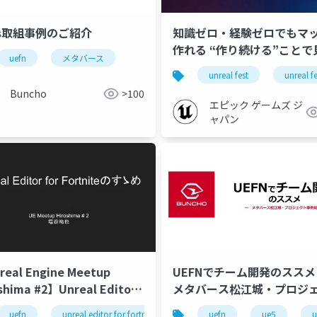
Gs取組事例のご紹介
知識ゼロ・経験ゼロでもマ
作れる “作り続ける”ことで
uefn
メタバース
てきた道 | Unreal Fest To
unreal fest
unreal f
2025
Buncho
>100
エピック ゲームズ ジ
ャパン
eal Engine Meetup
UEFNでチーム開発のスス
shima #2】Unreal Editor
メタバース松江城・プロジ
 Fortniteのすゝめ
事例紹介～
uefn
unreal editor for fortnite
pcg
uefn
ue5
u