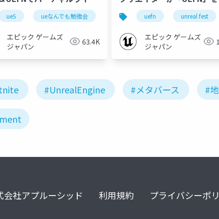
には【UEなんでも勉強会 -
てみたら。【UNREAL FEST 
ue5
uefn
ueなんでも勉強会
ue-dmx
uefn
ue-rendering
unreal fest
ャルライブ編 - vol.1】
TOKYO】
エピック ゲームズ
エピック ゲームズ
63.4K
ジャパン
ジャパン
tnite
#UnrealEngine
#メタバース
#
pment
式会社アプルーシッド
利用規約
プライバシーポ