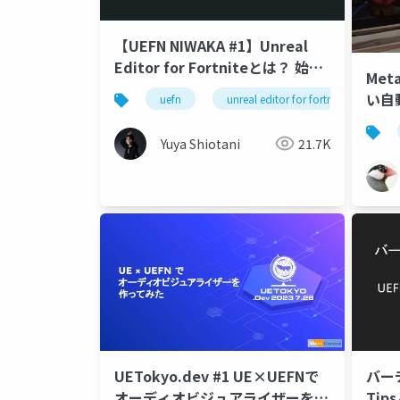
【UEFN NIWAKA #1】Unreal
Editor for Fortniteとは？ 始め
Met
るための前知識 2024
い自
uefn
unreal editor for fortnite
u
Yuya Shiotani
21.7K
UETokyo.dev #1 UE×UEFNで
バー
オーディオビジュアライザーを作
Ti