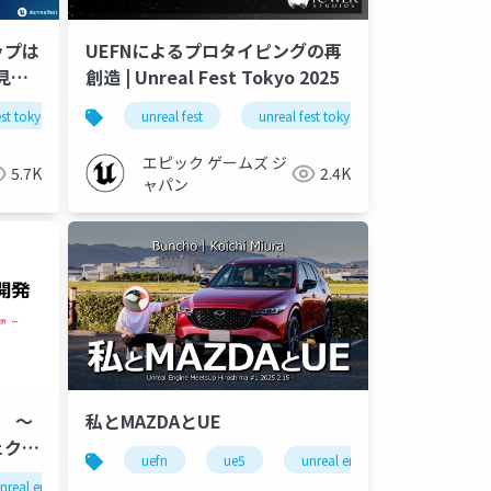
ップは
UEFNによるプロタイピングの再
見え
創造 | Unreal Fest Tokyo 2025
kyo
est tokyo 2025
unreal fest
unreal fest tokyo 2025
エピック ゲームズ ジ
5.7K
2.4K
ャパン
メ ～
私とMAZDAとUE
ェクト
uefn
ue5
unreal engine
nreal engine