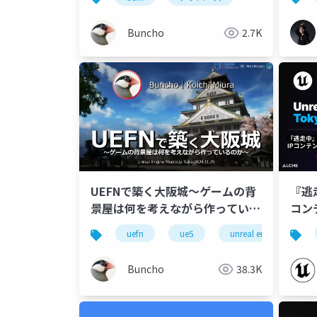
Buncho
2.7K
UEFNで築く大阪城～ゲームの背
『逃
景屋は何を考えながら作っている
コン
のか～
トナ
uefn
ue5
unreal engine
FES
Buncho
38.3K