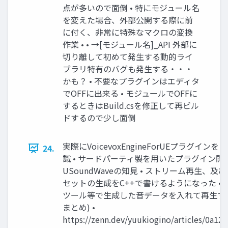
点が多いので面倒 • 特にモジュール名
を変えた場合、外部公開する際に前
に付く、非常に特殊なマクロの変換
作業 • • →[モジュール名]_API 外部に
切り離して初めて発生する動的ライ
ブラリ特有のバグも発生する・・・
かも？ • 不要なプラグインはエディタ
でOFFに出来る • モジュールでOFFに
するときはBuild.csを修正して再ビル
ドするので少し面倒
実際にVoicevoxEngineForUEプラグイン
24.
識 • サードパーティ製を用いたプラグイン開発
USoundWaveの知見 • ストリーム再生、及びS
セットの生成をC++で書けるようになった • US
ツール等で生成した音データを入れて再生する(U
まとめ) •
https://zenn.dev/yuukiogino/articles/0a12c