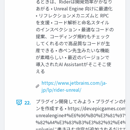
るときは、Riderは開発効率がかなり
あがる • Unreal Engine 向けに最適化
• リフレクションメカニズムと RPC
を支援 • コード解析と命名スタイル
のインスペクション • 最適なコードの
提案、コーディング規約もチェック
してくれるので高品質なコードが生
産できる • 赤ペン先生みたいな機能
が素晴らしい • 最近のバージョンで
導入されたAI Assistantがそこそこ使
える
https://www.jetbrains.com/ja-
jp/lp/rider-unreal/
プラグイン開発してみよう • プラグインの作
22.
ンを作成する • https://dev.epicgames.com/doc
unrealengine#%E6%96%B0%E3%81%9
%82%A4%E3%83%B3%E3%82%92%E4%B
upluginに書き込む内容が追加されるだけ