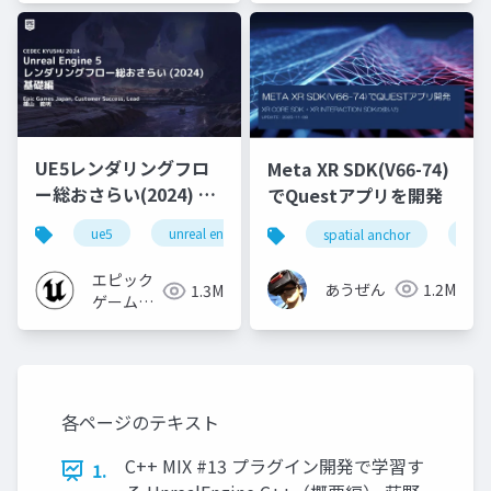
UE5レンダリングフロ
Meta XR SDK(V66-74)
ー総おさらい(2024) 基
でQuestアプリを開発
礎編！
ue5
unreal engine
ue-rendering
spatial anchor
unit
[CEDEC+KYUSHU
2024]
エピック
あうぜん
1.2M
1.3M
ゲームズ
ジャパン
各ページのテキスト
C++ MIX #13 プラグイン開発で学習す
1.