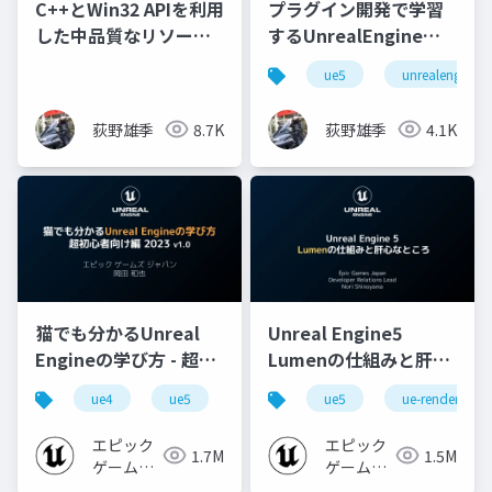
C++とWin32 APIを利用
プラグイン開発で学習
した中品質なリソース
するUnrealEngine
ファイルのホットリロ
C++（実践編）
ue5
unrealengine5
ード
荻野雄季
8.7K
荻野雄季
4.1K
猫でも分かるUnreal
Unreal Engine5
Engineの学び方 - 超初
Lumenの仕組みと肝心
心者向け編 - 2023 v1.0
なところ
ue4
ue5
ue-beginner
ue5
ue-rendering
エピック
エピック
1.7M
1.5M
ゲームズ
ゲームズ
ジャパン
ジャパン