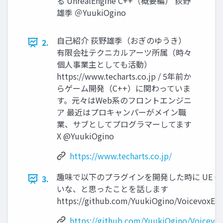
る UnrealEngine C++（概要編） 荻野
雄季 ＠YuukiOgino
自己紹介 荻野雄季（おぎのゆうき）
2.
有限会社テクニカルアーツ所属（時々
個人事業主としても活動）
https://www.techarts.co.jp / 5年前か
らゲーム開発（C++）に関わっていま
す。元々はWeb系のフロントエンジニ
ア 最近はプロキャンパーがメイン職
業、サブとしてプログラマーしてます
X @YuukiOgino
https://www.techarts.co.jp/
趣味で以下のプラグインを開発した時に UE C
3.
いな、と思ったことを話します
https://github.com/YuukiOgino/VoicevoxEn
https://github.com/YuukiOgino/Voicevo