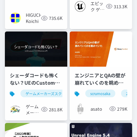
2023】
エピッ
313.3K
ク ゲー
HIGUCHI
ムズ ジ
735.6K
Koichi
ャパン
シェーダコードも怖く
エンジニアとQAの壁が
ない？UEのCustomノ
崩れていくのを眺めて
ードで学ぶHLSL入門
いた #scrumosaka
ゲームメーカーズスクランブル
scrumosaka
ゲーム制作
ue5
2024
ゲーム
asato
279K
281.8K
メーカ
ーズ