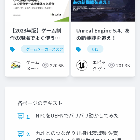
【2023年版】ゲーム制
Unreal Engine 5.4、あ
作の現場でよく使うツ
の新機能を追え！
ールをまるっと紹介
ゲームメーカーズスクランブル
ue5
ゲーム制作
ツール
ゲーム
エピッ
220.6K
201.3K
メーカ
ク ゲー
ーズ
ムズ ジ
ャパン
各ページのテキスト
NPCをUEFNでバリバリ動かしてみた
1.
九州とのつながり 出身は茨城県 佐賀
2.