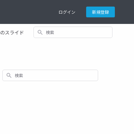
ログイン
新規登録
検索
てのスライド
検索