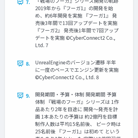
『戦場のフーガ』シリーズ開発の軌跡
7.
2019年から『フーガ1』の開発を始
め、約6年開発を実施 『フーガ1』 発
売後3年間で13回アップデートを実施
『フーガ2』 発売後1年間で7回アップ
デートを実施 ©CyberConnect2 Co.,
Ltd. 7
UnrealEngineのバージョン遷移 半年
8.
に一度のペースでエンジン更新を実施
©CyberConnect2 Co., Ltd. 8
開発期間・予算・体制 開発期間 予算
9.
体制 『戦場のフーガ』シリーズは 1作
品あたり2年を目途に 開発～発売を計
画 1本あたりの予算は 約2億円を目標
制作人数は平均15名前後、 ピーク時は
25名前後 『フーガ1』は初めて という