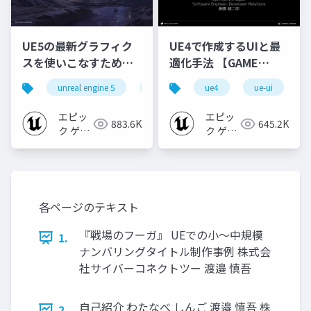
UE5の最新グラフィク
UE4で作成するUIと最
スを使いこなすための4
適化手法 【GAME
個の勘所
CREATORS
unreal engine 5
ue5
cedec
ue4
ue-ui
cedec+kyushu
[CEDEC+KYUSHU
CONFERENCE '20】
2023]
エピッ
エピッ
883.6K
645.2K
ク ゲー
ク ゲー
ムズ ジ
ムズ ジ
ャパン
ャパン
各ページのテキスト
『戦場のフーガ』 UEでの小～中規模
1.
ナンバリングタイトル制作事例 株式会
社サイバーコネクトツー 渡邉 慎吾
自己紹介 わたなべ しんご 渡邉 慎吾 株
2.