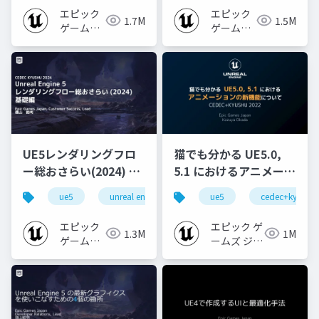
エピック
エピック
1.7M
1.5M
ゲームズ
ゲームズ
ジャパン
ジャパン
UE5レンダリングフロ
猫でも分かる UE5.0,
ー総おさらい(2024) 基
5.1 におけるアニメーシ
礎編！
ョンの新機能について
ue5
unreal engine
ue-rendering
ue5
cedec+kyushu
[CEDEC+KYUSHU
【CEDEC+KYUSHU
2024]
2022】
エピック
エピック ゲ
1.3M
1M
ゲームズ
ームズ ジャ
ジャパン
パン