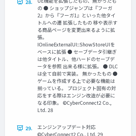
UE機能を拡張したもの、無かったも
28.
の ● ショップジャンプは『フーガ
2』から『フーガ1』といった他タイ
トルへの遷 拡張したもの 移や表示す
る商品ページを変更出来るように拡
張。
IOnlineExternalUI::ShowStoreUIを
ベースに拡張 ● セーブデータ引継ぎ
は他タイトル、他ハードのセーブデ
ータを参照 出来る様に拡張。 ● DLC
は全て自前で実装。 無かったもの ●
ゲームを作成する上で必要な機能は
揃っている。 プロジェクト固有の対
応をする際はエンジン改造が必要に
なる印象。 ©CyberConnect2 Co.,
Ltd. 28
エンジンアップデート対応
29.
©CyberConnect2 Co., Ltd. 29