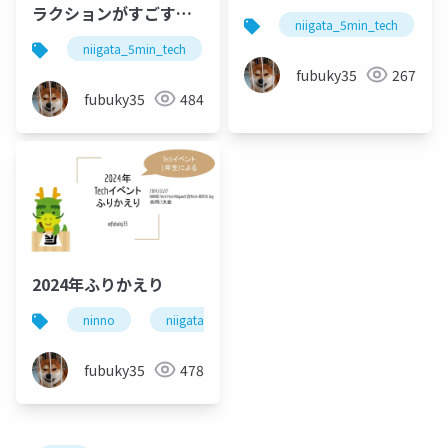
ラクションがすごすぎ
niigata_5min_tech
た話
niigata_5min_tech
xr
vr
サントピアワー
fubuky35
267
fubuky35
484
2024年ふりかえり
ninno
niigata_5min_tech
dertagig
fubuky35
478