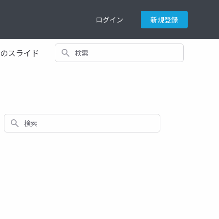
ログイン
新規登録
検索
てのスライド
検索