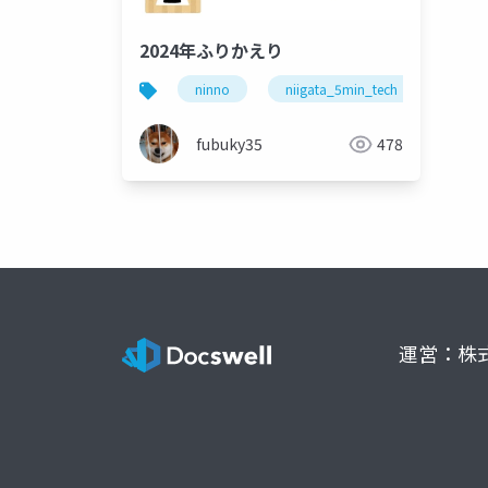
2024年ふりかえり
ninno
niigata_5min_tech
derta
fubuky35
478
運営：株